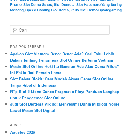
Promo
,
Slot Demo Gates
,
Slot Demo J
,
Slot Habanero Yang Sering
Menang
,
Speed Gaming Slot Demo
,
Zeus Slot Demo Spadegaming
C
a
r
i
POS-POS TERBARU
Apakah Slot Vietnam Benar-Benar Ada? Cari Tahu Lebih
Dalam Tentang Fenomena Slot Online Bertema Vietnam
Mesin Slot Online Hoki Itu Beneran Ada Atau Cuma Mitos?
Ini Fakta Dari Pemain Lama
Slot Bebas Blokir: Cara Mudah Akses Game Slot Online
Tanpa Ribet di Indonesia
RTp Slot 5 Lions Dance Pragmatic Play: Panduan Lengkap
untuk Penggemar Slot Online
Judi Slot Bertema Viking: Menyelami Dunia Mitologi Norse
Lewat Mesin Slot Digital
ARSIP
Agustus 2026