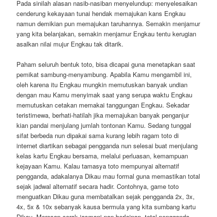
Pada sinilah alasan nasib-nasiban menyelundup: menyelesaikan
cenderung kekayaan tunai hendak memajukan kans Engkau
namun demikian pun memajukan taruhannya. Semakin menjamur
yang kita belanjakan, semakin menjamur Engkau tentu kerugian
asalkan nilai mujur Engkau tak ditarik.
Paham seluruh bentuk toto, bisa dicapai guna menetapkan saat
pemikat sambung-menyambung. Apabila Kamu mengambil ini,
oleh karena itu Engkau mungkin memutuskan banyak undian
dengan mau Kamu menyimak saat yang serupa waktu Engkau
memutuskan cetakan memakai tanggungan Engkau. Sekadar
teristimewa, berhati-hatilah jika memajukan banyak penganjur
kian pandai menjulang jumlah tontonan Kamu. Sedang tunggal
sifat berbeda nun dipakai sama kurang lebih ragam toto di
internet diartikan sebagai pengganda nun selesai buat menjulang
kelas kartu Engkau bersama, melalui perluasan, kemampuan
kejayaan Kamu. Kalau tamasya toto mempunyai alternatif
pengganda, adakalanya Dikau mau formal guna memastikan total
sejak jadwal alternatif secara hadir. Contohnya, game toto
menguatkan Dikau guna membatalkan sejak pengganda 2x, 3x,
4x, 5x & 10x sebanyak kausa bermula yang kita sumbang kartu
Dikau. Meresap corak jasmani nan berlainan, total pengganda