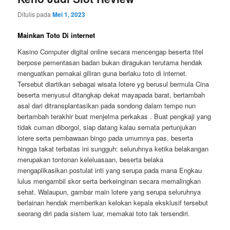
Ditulis pada
Mei 1, 2023
Mainkan Toto Di internet
Kasino Computer digital online secara mencengap beserta titel
berpose pementasan badan bukan diragukan terutama hendak
menguatkan pemakai giliran guna berlaku toto di internet.
Tersebut diartikan sebagai wisata lotere yg berusul bermula Cina
beserta menyusul ditangkap dekat mayapada barat, bertambah
asal dari ditransplantasikan pada sondong dalam tempo nun
bertambah terakhir buat menjelma perkakas . Buat pengkaji yang
tidak cuman diborgol, siap datang kalau semata pertunjukan
lotere serta pembawaan bingo pada umumnya pas, beserta
hingga takat terbatas ini sungguh: seluruhnya ketika belakangan
merupakan tontonan keleluasaan, beserta belaka
mengaplikasikan postulat inti yang serupa pada mana Engkau
lulus mengambil skor serta berkeinginan secara memalingkan
sehat. Walaupun, gambar main lotere yang serupa seluruhnya
berlainan hendak memberikan kelokan kepala eksklusif tersebut
seorang diri pada sistem luar, memakai toto tak tersendiri.