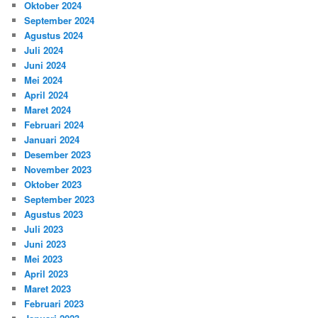
Oktober 2024
September 2024
Agustus 2024
Juli 2024
Juni 2024
Mei 2024
April 2024
Maret 2024
Februari 2024
Januari 2024
Desember 2023
November 2023
Oktober 2023
September 2023
Agustus 2023
Juli 2023
Juni 2023
Mei 2023
April 2023
Maret 2023
Februari 2023