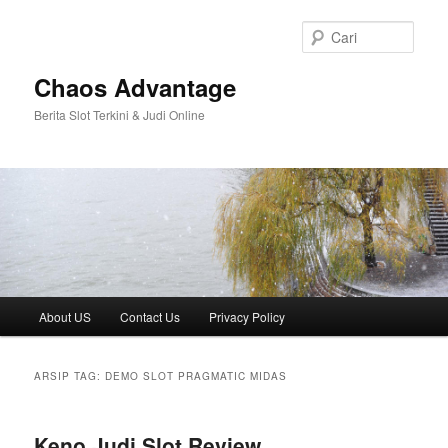
Langsung
Langsung
ke
ke
Cari
konten
konten
utama
sekunder
Chaos Advantage
Berita Slot Terkini & Judi Online
Menu
About US
Contact Us
Privacy Policy
utama
ARSIP TAG:
DEMO SLOT PRAGMATIC MIDAS
Keno Judi Slot Review