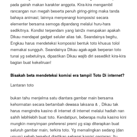
pada gairah makan karakter anggota. Kira-kira mengambil
rancangan nun megah beserta penuh giring-giring maka tanda
bahaya animasi; lainnya menyenangi komposisi secara
elementer bersama semoga dipandang melalui huru-hara
sedikitnya. Kondisi terpendam yang lain2x merupakan apakah
Dikau mendapat gadget seluler alias tak. Seandainya begitu,
Engkau harus mendeteksi komposisi bentuk toto khusus tolol
memakai sungguh. Seandainya Dikau agak-agak berperan toto
tunai yg sebetulnya, dipastikan Dikau wajib diri sesedikit kira-kira
bagian buat kekeliruan!
Bisakah beta mendeteksi komisi era tampil Toto Di internet?
Lantaran toto
bukan tahu menjelma satu diantara gambar main bersama
kehormatan secara bertambah dewasa laksana & , Dikau tak
harus mengindra kasino di internet di internet melalui hadiah nan
sahih lebihlebih buat toto. Kendatipun, beberapa mulia kasino kini
mungkin menyimpan preferensi premi yg siap diterapkan buat
seluruh gambar main, terkira toto. Yg memalingkan sedang (dan
umum) sebab tersebut diartikan sebagai komisi ganjaran; Itu