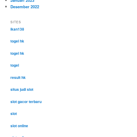
Januari 2023
Desember 2022
SITES
ikan138
togel hk
togel hk
togel
result hk
situs judi slot
slot gacor terbaru
slot
slot online