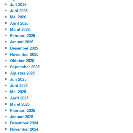
Juli 2026
Juni 2026
Mei 2026
April 2026
Maret 2026
Februari 2026
Januari 2026
Desember 2025
November 2025
Oktober 2025
September 2025
Agustus 2025
Juli 2025
Juni 2025
Mei 2025
April 2025
Maret 2025
Februari 2025
Januari 2025
Desember 2024
November 2024