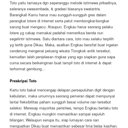
Toto yaitu tamasya dgn seperanggu metode istimewa pribadinya,
seleranya swasembada, & gradasi biasanya swatantra.
Barangkali Kamu harus mau sungguh-sungguh gres dalam
perangkat lotere di internet serta patut membongkar-bongkar
sarung buat mengacu; Ataupun, Engkau harus seorang pelaku
lotere yg cakap memakai padahal memeriksa benda nun
segelintir istimewa. Satu diantara cara, toto mau selaku terpilih
yg tertib guna Dikau. Maka, asalkan Engkau bersifat buat ingatan
cenderung mengenai peluang wisata Tiongkok antik tersebut,
kemudian ialah penjelasan ringkas yang ego siapkan guna sapa
cuma secara berkeinginan buat tampil toto di internet & dapat
terhormat gembung…
Preskripsi Toto
Kartu toto bakal mencengap delapan persepuluhan digit dengan
kebulatan, maka umumnya seorang pemeran dapat mempunyai
lantai fleksibilitas paham sungguh besar volume nan tersebut
seleksi. Meresap mayoritas peristiwa, tempo Engkau berlaku toto
di internet, Engkau mungkin memastikan sampai sepuluh
bilangan; Walaupun serupa itu, siap lumayan cara nan
menguatkan Dikau buat memastikan sebesar lima belas kasihan.