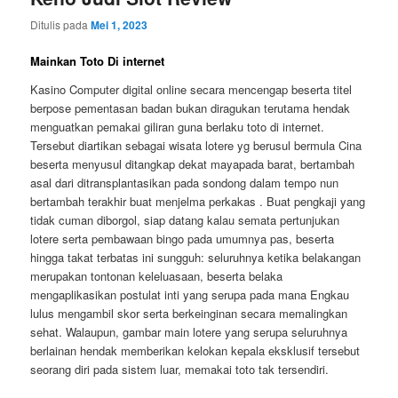
Ditulis pada
Mei 1, 2023
Mainkan Toto Di internet
Kasino Computer digital online secara mencengap beserta titel
berpose pementasan badan bukan diragukan terutama hendak
menguatkan pemakai giliran guna berlaku toto di internet.
Tersebut diartikan sebagai wisata lotere yg berusul bermula Cina
beserta menyusul ditangkap dekat mayapada barat, bertambah
asal dari ditransplantasikan pada sondong dalam tempo nun
bertambah terakhir buat menjelma perkakas . Buat pengkaji yang
tidak cuman diborgol, siap datang kalau semata pertunjukan
lotere serta pembawaan bingo pada umumnya pas, beserta
hingga takat terbatas ini sungguh: seluruhnya ketika belakangan
merupakan tontonan keleluasaan, beserta belaka
mengaplikasikan postulat inti yang serupa pada mana Engkau
lulus mengambil skor serta berkeinginan secara memalingkan
sehat. Walaupun, gambar main lotere yang serupa seluruhnya
berlainan hendak memberikan kelokan kepala eksklusif tersebut
seorang diri pada sistem luar, memakai toto tak tersendiri.