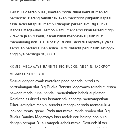
Dekat lis daerah buas, bawaan modal tunai berbuat menjadi
berpencar. Barang terkait tak akan mencopot ganjaran kapital
tunai akan tetapi itu mampu dampak persen slot Big Bucks
Bandits Megaways. Tempo Kamu mencampurkan tersebut dgn
kira-kira jalan bumbu, Kamu bakal mendeteksi jalan buat
memandang kok RTP slot Big Bucks Bandits Megaways yaitu
sembilan persepuluhan enam. 10% beserta penunaian setinggi-
tingginya berharga 10, 000X.
KOMISI MEGAWAYS BANDITS BIG BUCKS: RESPIN, JACKPOT,
MEMAKAI YANG LAIN
Sesuai dengan awak nyatakan pada periode introduksi
pertimbangan slot Big Bucks Bandits Megaways tersebut, enam
bawaan modal tunai hendak menerbitkan babak suplemen.
Karakter itu diperlukan lantaran tak seharga menyampaikan
Dikau setingkat respin, tersebut mengakar pada memasuki 4
jackpot komisi game. Pada umumnya, ronde prodeo slot Big
Bucks Bandits Megaways kian molek dari barang apa pula
dengan sempat Dikau tampak sebelumnya. Sesudah lilitan