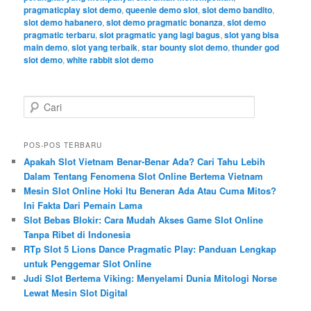
pragmaticplay slot demo
,
queenie demo slot
,
slot demo bandito
,
slot demo habanero
,
slot demo pragmatic bonanza
,
slot demo
pragmatic terbaru
,
slot pragmatic yang lagi bagus
,
slot yang bisa
main demo
,
slot yang terbaik
,
star bounty slot demo
,
thunder god
slot demo
,
white rabbit slot demo
C
a
r
i
POS-POS TERBARU
Apakah Slot Vietnam Benar-Benar Ada? Cari Tahu Lebih
Dalam Tentang Fenomena Slot Online Bertema Vietnam
Mesin Slot Online Hoki Itu Beneran Ada Atau Cuma Mitos?
Ini Fakta Dari Pemain Lama
Slot Bebas Blokir: Cara Mudah Akses Game Slot Online
Tanpa Ribet di Indonesia
RTp Slot 5 Lions Dance Pragmatic Play: Panduan Lengkap
untuk Penggemar Slot Online
Judi Slot Bertema Viking: Menyelami Dunia Mitologi Norse
Lewat Mesin Slot Digital