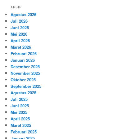
ARSIP
Agustus 2026
Juli 2026
Juni 2026
Mei 2026
April 2026
Maret 2026
Februari 2026
Januari 2026
Desember 2025
November 2025
Oktober 2025
September 2025
Agustus 2025
Juli 2025
Juni 2025
Mei 2025
April 2025
Maret 2025
Februari 2025
Januari 2025