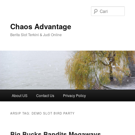
Langsung
Langsung
ke
ke
Cari
konten
konten
utama
sekunder
Chaos Advantage
Berita Slot Terkini & Judi Online
Menu
About US
Contact Us
Privacy Policy
utama
ARSIP TAG:
DEMO SLOT BIRD PARTY
Big Bucks Bandits Megaways