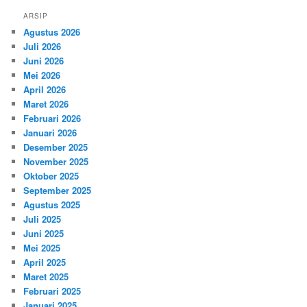
ARSIP
Agustus 2026
Juli 2026
Juni 2026
Mei 2026
April 2026
Maret 2026
Februari 2026
Januari 2026
Desember 2025
November 2025
Oktober 2025
September 2025
Agustus 2025
Juli 2025
Juni 2025
Mei 2025
April 2025
Maret 2025
Februari 2025
Januari 2025