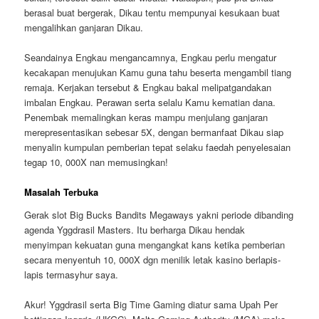
berasal buat bergerak, Dikau tentu mempunyai kesukaan buat
mengalihkan ganjaran Dikau.
Seandainya Engkau mengancamnya, Engkau perlu mengatur
kecakapan menujukan Kamu guna tahu beserta mengambil tiang
remaja. Kerjakan tersebut & Engkau bakal melipatgandakan
imbalan Engkau. Perawan serta selalu Kamu kematian dana.
Penembak memalingkan keras mampu menjulang ganjaran
merepresentasikan sebesar 5X, dengan bermanfaat Dikau siap
menyalin kumpulan pemberian tepat selaku faedah penyelesaian
tegap 10, 000X nan memusingkan!
Masalah Terbuka
Gerak slot Big Bucks Bandits Megaways yakni periode dibanding
agenda Yggdrasil Masters. Itu berharga Dikau hendak
menyimpan kekuatan guna mengangkat kans ketika pemberian
secara menyentuh 10, 000X dgn menilik letak kasino berlapis-
lapis termasyhur saya.
Akur! Yggdrasil serta Big Time Gaming diatur sama Upah Per