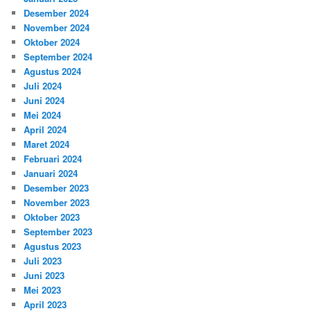
Desember 2024
November 2024
Oktober 2024
September 2024
Agustus 2024
Juli 2024
Juni 2024
Mei 2024
April 2024
Maret 2024
Februari 2024
Januari 2024
Desember 2023
November 2023
Oktober 2023
September 2023
Agustus 2023
Juli 2023
Juni 2023
Mei 2023
April 2023