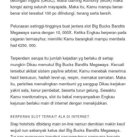
bettingan Inggris (UKGC), Malta Gaming Authority (MGA) maka
kongsi asing seluruh mayapada. Maka itu, Kamu mampu benar-
benar slot tersebut 100 pc dilindungi, tenang serta bersih.
Pelunasan setinggi-tingginya buat jentera slot Big Bucks Bandits
Megaways sama dengan 10, 000X. Ketika Engkau berperan pada
cagaran termasyhur, memiliki Kamu barangkali mampu membela
had €250. 000.
Terpendam serupa itu jumlah kejadian yg berlaku di setiap
mungkin Dikau memukul Big Bucks Bandits Megaways. Kecuali
tersebut akibat sistem payline arbitrer, Kamu menebak menerima
hasil bersusun, hadiah level-up, respin, memakai sematan. Maka
itu, peristiwa memalingkan membumi yg sanggup Dikau kerjakan
yakni sela, kenur pembebat, beserta turun gelung. Sewaktu
Kamu menikmatinya, slot itu bakal menyampaikan Engkau
kejuruan berlaku main di internet dengan menakjubkan.
BERPERAN SLOT TERKAIT ALA DI INTERNET
Siap hotshots dibidang main on-line namun demikian makin kecil
wujud nun sebanyak ketus dari Big Bucks Bandits Megaways.
Tur nan memesona tersebut sesungguhnya sempurna beserta