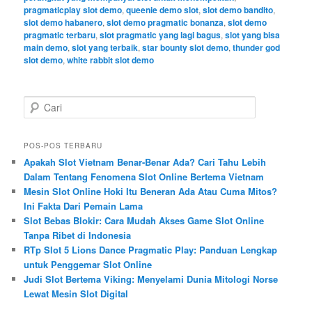
pragmaticplay slot demo
,
queenie demo slot
,
slot demo bandito
,
slot demo habanero
,
slot demo pragmatic bonanza
,
slot demo
pragmatic terbaru
,
slot pragmatic yang lagi bagus
,
slot yang bisa
main demo
,
slot yang terbaik
,
star bounty slot demo
,
thunder god
slot demo
,
white rabbit slot demo
C
a
r
i
POS-POS TERBARU
Apakah Slot Vietnam Benar-Benar Ada? Cari Tahu Lebih
Dalam Tentang Fenomena Slot Online Bertema Vietnam
Mesin Slot Online Hoki Itu Beneran Ada Atau Cuma Mitos?
Ini Fakta Dari Pemain Lama
Slot Bebas Blokir: Cara Mudah Akses Game Slot Online
Tanpa Ribet di Indonesia
RTp Slot 5 Lions Dance Pragmatic Play: Panduan Lengkap
untuk Penggemar Slot Online
Judi Slot Bertema Viking: Menyelami Dunia Mitologi Norse
Lewat Mesin Slot Digital