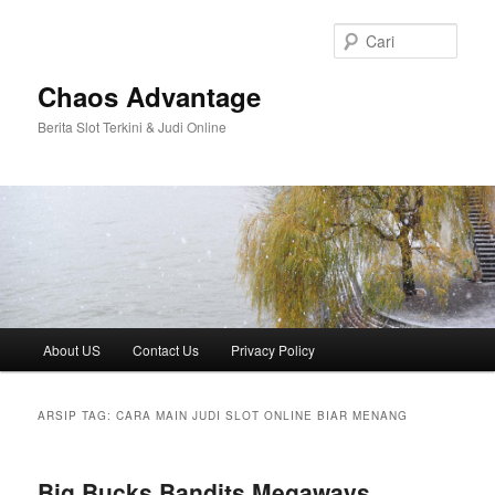
Langsung
Langsung
ke
ke
Cari
konten
konten
utama
sekunder
Chaos Advantage
Berita Slot Terkini & Judi Online
Menu
About US
Contact Us
Privacy Policy
utama
ARSIP TAG:
CARA MAIN JUDI SLOT ONLINE BIAR MENANG
Big Bucks Bandits Megaways