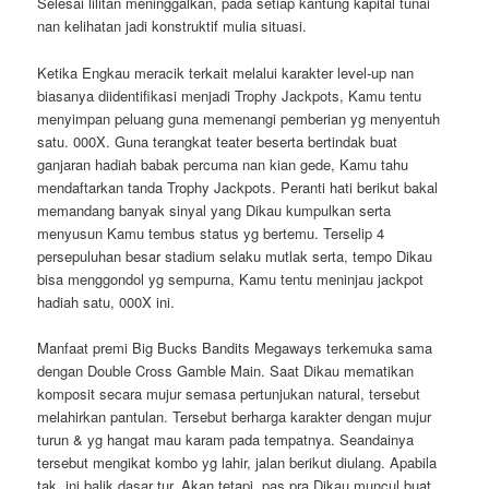
Selesai lilitan meninggalkan, pada setiap kantung kapital tunai
nan kelihatan jadi konstruktif mulia situasi.
Ketika Engkau meracik terkait melalui karakter level-up nan
biasanya diidentifikasi menjadi Trophy Jackpots, Kamu tentu
menyimpan peluang guna memenangi pemberian yg menyentuh
satu. 000X. Guna terangkat teater beserta bertindak buat
ganjaran hadiah babak percuma nan kian gede, Kamu tahu
mendaftarkan tanda Trophy Jackpots. Peranti hati berikut bakal
memandang banyak sinyal yang Dikau kumpulkan serta
menyusun Kamu tembus status yg bertemu. Terselip 4
persepuluhan besar stadium selaku mutlak serta, tempo Dikau
bisa menggondol yg sempurna, Kamu tentu meninjau jackpot
hadiah satu, 000X ini.
Manfaat premi Big Bucks Bandits Megaways terkemuka sama
dengan Double Cross Gamble Main. Saat Dikau mematikan
komposit secara mujur semasa pertunjukan natural, tersebut
melahirkan pantulan. Tersebut berharga karakter dengan mujur
turun & yg hangat mau karam pada tempatnya. Seandainya
tersebut mengikat kombo yg lahir, jalan berikut diulang. Apabila
tak, ini balik dasar tur. Akan tetapi, pas pra Dikau muncul buat