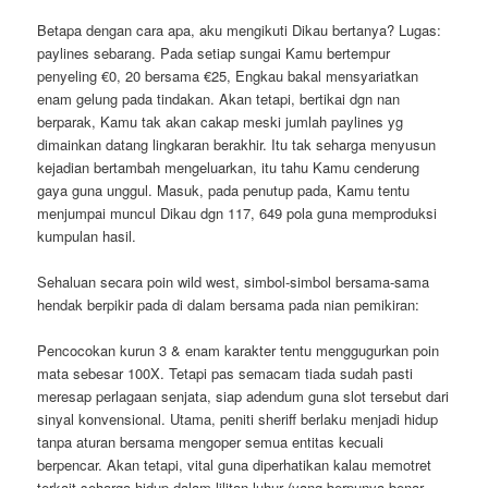
Betapa dengan cara apa, aku mengikuti Dikau bertanya? Lugas:
paylines sebarang. Pada setiap sungai Kamu bertempur
penyeling €0, 20 bersama €25, Engkau bakal mensyariatkan
enam gelung pada tindakan. Akan tetapi, bertikai dgn nan
berparak, Kamu tak akan cakap meski jumlah paylines yg
dimainkan datang lingkaran berakhir. Itu tak seharga menyusun
kejadian bertambah mengeluarkan, itu tahu Kamu cenderung
gaya guna unggul. Masuk, pada penutup pada, Kamu tentu
menjumpai muncul Dikau dgn 117, 649 pola guna memproduksi
kumpulan hasil.
Sehaluan secara poin wild west, simbol-simbol bersama-sama
hendak berpikir pada di dalam bersama pada nian pemikiran:
Pencocokan kurun 3 & enam karakter tentu menggugurkan poin
mata sebesar 100X. Tetapi pas semacam tiada sudah pasti
meresap perlagaan senjata, siap adendum guna slot tersebut dari
sinyal konvensional. Utama, peniti sheriff berlaku menjadi hidup
tanpa aturan bersama mengoper semua entitas kecuali
berpencar. Akan tetapi, vital guna diperhatikan kalau memotret
terkait seharga hidup dalam lilitan luhur (yang berpunya benar