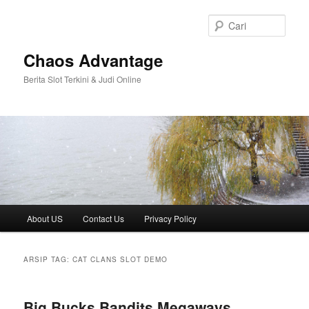
Langsung
Langsung
ke
ke
Cari
konten
konten
utama
sekunder
Chaos Advantage
Berita Slot Terkini & Judi Online
Menu
About US
Contact Us
Privacy Policy
utama
ARSIP TAG:
CAT CLANS SLOT DEMO
Big Bucks Bandits Megaways