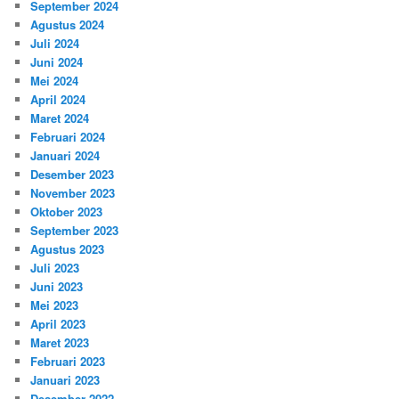
September 2024
Agustus 2024
Juli 2024
Juni 2024
Mei 2024
April 2024
Maret 2024
Februari 2024
Januari 2024
Desember 2023
November 2023
Oktober 2023
September 2023
Agustus 2023
Juli 2023
Juni 2023
Mei 2023
April 2023
Maret 2023
Februari 2023
Januari 2023
Desember 2022