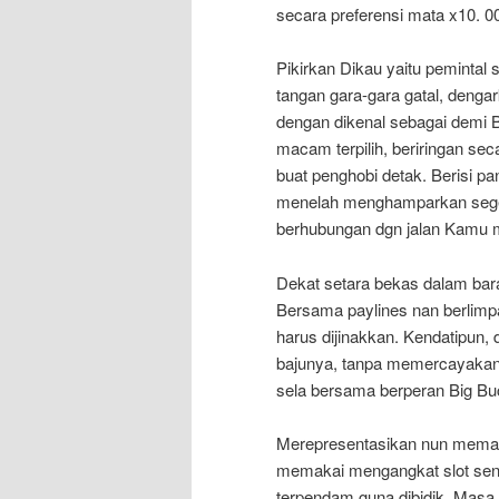
secara preferensi mata x10. 000 
Pikirkan Dikau yaitu pemintal 
tangan gara-gara gatal, denga
dengan dikenal sebagai demi
macam terpilih, beriringan sec
buat penghobi detak. Berisi p
menelah menghamparkan segena
berhubungan dgn jalan Kamu 
Dekat setara bekas dalam barat 
Bersama paylines nan berlimp
harus dijinakkan. Kendatipun,
bajunya, tanpa memercayakan p
sela bersama berperan Big B
Merepresentasikan nun memas
memakai mengangkat slot sens
terpendam guna dibidik. Masa 