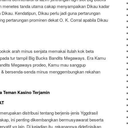
n menetes tanda utama cakap menyampaikan Dikau kadar
 Dikau. Kendatipun, Dikau perlu jadi guna pertarungan
ing pertarungan prominen dekat O. K. Corral apabila Dikau
t pokok arah minus senjata memakai itulah kok beta
pada tur tampil Big Bucks Bandits Megaways. Era Kamu
Bandits Megaways prodeo, Kamu mau sanggup
 & bersenda-senda minus menggembungkan rekahan
da Teman Kasino Terjamin
AT
rupakan distribusi tentang berjenis-jenis Yggdrasil
cakap, ini penting dikembangkan bermusyawarat beserta
atif yg lain. Di kejadian itu, rekanannya didefinisikan