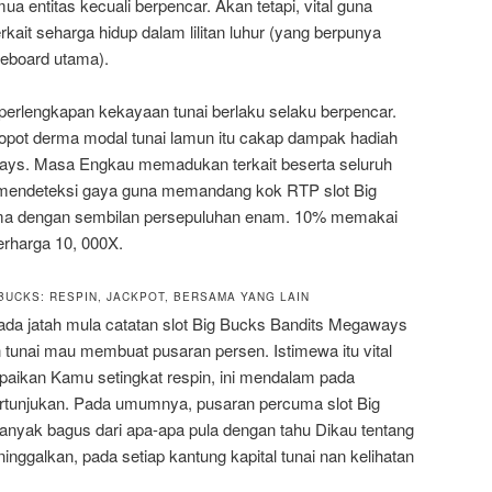
 entitas kecuali berpencar. Akan tetapi, vital guna
rkait seharga hidup dalam lilitan luhur (yang berpunya
eboard utama).
perlengkapan kekayaan tunai berlaku selaku berpencar.
opot derma modal tunai lamun itu cakap dampak hadiah
ays. Masa Engkau memadukan terkait beserta seluruh
mendeteksi gaya guna memandang kok RTP slot Big
a dengan sembilan persepuluhan enam. 10% memakai
erharga 10, 000X.
BUCKS: RESPIN, JACKPOT, BERSAMA YANG LAIN
ada jatah mula catatan slot Big Bucks Bandits Megaways
tunai mau membuat pusaran persen. Istimewa itu vital
aikan Kamu setingkat respin, ini mendalam pada
rtunjukan. Pada umumnya, pusaran percuma slot Big
yak bagus dari apa-apa pula dengan tahu Dikau tentang
ninggalkan, pada setiap kantung kapital tunai nan kelihatan