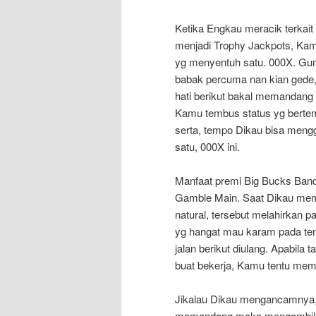
Ketika Engkau meracik terkait m
menjadi Trophy Jackpots, Ka
yg menyentuh satu. 000X. Guna
babak percuma nan kian gede,
hati berikut bakal memandang
Kamu tembus status yg bertem
serta, tempo Dikau bisa meng
satu, 000X ini.
Manfaat premi Big Bucks Ban
Gamble Main. Saat Dikau mem
natural, tersebut melahirkan p
yg hangat mau karam pada tem
jalan berikut diulang. Apabila t
buat bekerja, Kamu tentu mem
Jikalau Dikau mengancamnya
memandang maka mengambil ti