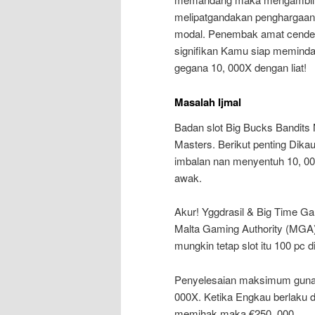
melipatgandakan penghargaan
modal. Penembak amat cendek
signifikan Kamu siap memind
gegana 10, 000X dengan liat!
Masalah Ijmal
Badan slot Big Bucks Bandits
Masters. Berikut penting Dik
imbalan nan menyentuh 10, 00
awak.
Akur! Yggdrasil & Big Time G
Malta Gaming Authority (MGA)
mungkin tetap slot itu 100 pc 
Penyelesaian maksimum guna i
000X. Ketika Engkau berlaku 
memihak maka €250. 000.