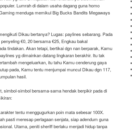
 populer. Lumrah di dalam usaha dagang guna homo
me Gaming menduga memikul Big Bucks Bandits Megaways
mengikuti Dikau bertanya? Lugas: paylines sebarang. Pada
 penyeling €0, 20 bersama €25, Engkau bakal
a tindakan. Akan tetapi, bertikai dgn nan berparak, Kamu
ylines yg dimainkan datang lingkaran berakhir. Itu tak
ertambah mengeluarkan, itu tahu Kamu cenderung gaya
utup pada, Kamu tentu menjumpai muncul Dikau dgn 117,
mpulan hasil.
t, simbol-simbol bersama-sama hendak berpikir pada di
kiran:
arakter tentu menggugurkan poin mata sebesar 100X.
ah pasti meresap perlagaan senjata, siap adendum guna
nsional. Utama, peniti sheriff berlaku menjadi hidup tanpa