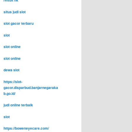
result hk
situs judi slot
slot gacor terbaru
slot
slot online
slot online
dewa slot
https://slot-
gacor.disparbud.banjarnegaraka
b.go.id/
judi online terbaik
slot
https://boweneyecare.com/