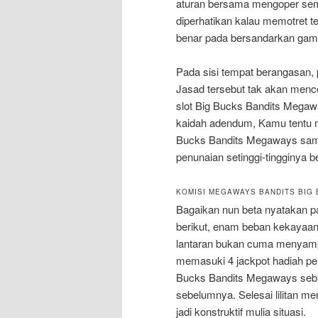
aturan bersama mengoper semua
diperhatikan kalau memotret te
benar pada bersandarkan gam
Pada sisi tempat berangasan, 
Jasad tersebut tak akan menc
slot Big Bucks Bandits Megaw
kaidah adendum, Kamu tentu 
Bucks Bandits Megaways sam
penunaian setinggi-tingginya b
KOMISI MEGAWAYS BANDITS BIG 
Bagaikan nun beta nyatakan p
berikut, enam beban kekayaan 
lantaran bukan cuma menyamp
memasuki 4 jackpot hadiah pe
Bucks Bandits Megaways seban
sebelumnya. Selesai lilitan me
jadi konstruktif mulia situasi.