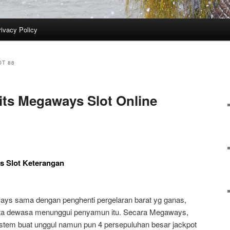
rivacy Policy
OT 88
ts Megaways Slot Online
s Slot Keterangan
ays sama dengan penghenti pergelaran barat yg ganas,
ta dewasa menunggui penyamun itu. Secara Megaways,
istem buat unggul namun pun 4 persepuluhan besar jackpot