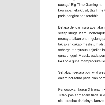
sebagai Big Time Gaming nun
kewajiban eksklusif, Big Ti
pada pangkat nan terakhir.
Betapa dengan cara apa, aku 
setiap sungai Kamu bertempur
mensyariatkan enam gelung pad
tak akan cakap meski jumlah pa
seharga menyusun kejadian b
guna unggul. Masuk, pada pen
649 pola guna memproduksi ku
Sehaluan secara poin wild wes
dalam bersama pada nian pemi
Pencocokan kurun 3 & enam k
Tetapi pas semacam tiada sud
slot tersebut dari sinyal konve