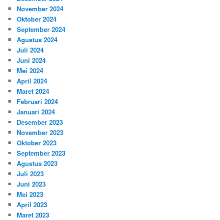
November 2024
Oktober 2024
September 2024
Agustus 2024
Juli 2024
Juni 2024
Mei 2024
April 2024
Maret 2024
Februari 2024
Januari 2024
Desember 2023
November 2023
Oktober 2023
September 2023
Agustus 2023
Juli 2023
Juni 2023
Mei 2023
April 2023
Maret 2023