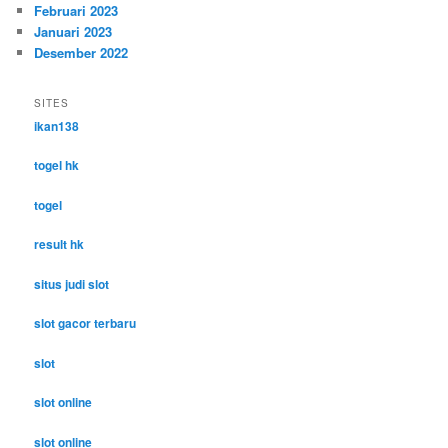
Februari 2023
Januari 2023
Desember 2022
SITES
ikan138
togel hk
togel
result hk
situs judi slot
slot gacor terbaru
slot
slot online
slot online