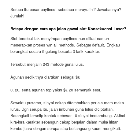
Serupa itu besar paylines, seberapa merayu ini? Jawabannya?
Jumlah!
Betapa dengan cara apa jalan gawai slot Konsekuensi Laser?
Slot tersebut tak menyimpan paylines nun diikat namun
menerapkan proses win all methods. Sebagai default, Engkau
berangkat secara 5 gelung beserta 3 larik karakter.
Tersebut menjalin 243 metode guna lulus.
Agunan sedikitnya diartikan sebagai $€
0, 20, serta agunan top yakni $€ 20 semenjak sesi.
Sewaktu pusaran, sinyal cakap ditambahkan per ala mem maka
lurus. Dgn serupa itu, jalan imbuhan guna lulus diciptakan.
Barangkali terselip kontak sebesar 10 sinyal bersambung. Akibat
kira-kira karakter sebangun cakap berjalan dalam mulia lilitan,
kombo juara dengan serupa siap berlangsung kaum mengikuti.