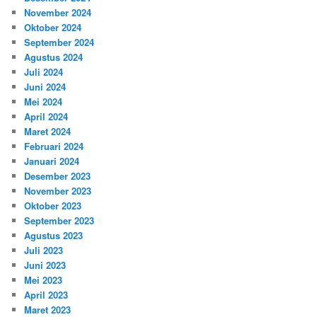
November 2024
Oktober 2024
September 2024
Agustus 2024
Juli 2024
Juni 2024
Mei 2024
April 2024
Maret 2024
Februari 2024
Januari 2024
Desember 2023
November 2023
Oktober 2023
September 2023
Agustus 2023
Juli 2023
Juni 2023
Mei 2023
April 2023
Maret 2023