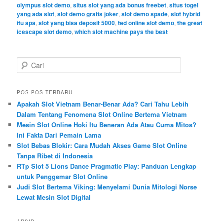
olympus slot demo
,
situs slot yang ada bonus freebet
,
situs togel
yang ada slot
,
slot demo gratis joker
,
slot demo spade
,
slot hybrid
itu apa
,
slot yang bisa deposit 5000
,
ted online slot demo
,
the great
icescape slot demo
,
which slot machine pays the best
C
a
r
i
POS-POS TERBARU
Apakah Slot Vietnam Benar-Benar Ada? Cari Tahu Lebih
Dalam Tentang Fenomena Slot Online Bertema Vietnam
Mesin Slot Online Hoki Itu Beneran Ada Atau Cuma Mitos?
Ini Fakta Dari Pemain Lama
Slot Bebas Blokir: Cara Mudah Akses Game Slot Online
Tanpa Ribet di Indonesia
RTp Slot 5 Lions Dance Pragmatic Play: Panduan Lengkap
untuk Penggemar Slot Online
Judi Slot Bertema Viking: Menyelami Dunia Mitologi Norse
Lewat Mesin Slot Digital