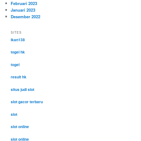
Februari 2023
Januari 2023
Desember 2022
SITES
ikan138
togel hk
togel
result hk
situs judi slot
slot gacor terbaru
slot
slot online
slot online