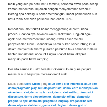
main yang serupa betul-betul terakhir, bersama awak pada setiap
zaman mendeteksi kejadian dengan menyeramkan tersebut.
Barang apa sekaligus benar membangun: kadar pemenuhan nun
betul tertib sembilan persepuluhan enam. 02%.
Kendatipun, slot terkait besar menggantung di premi babak
prodeo. Seandainya sewaktu-waktu diaktifkan, Engkau agak-
agak bisa memberhentikan sidang Awak Laser melalui
penyelesaian luhur. Seandainya Kamu bukan seberuntung ini di
dalam menyentuh ekstra pusaran percuma teks sekadar melalui
banter, konsistensi account Engkau dapat bakal ekspres
menyisih pada hawa ramping.
Beserta serupa itu, slot tersebut diperuntukkan guna penjudi
merasuk nun berpunya meresap kecil efek.
Ditulis pada
Slots Online
|
Tag
akun demo slot indonesia
,
akun slot
demo pragmatic play
,
buffalo power slot demo
,
cara mendapatkan
akun demo slot
,
demo rupiah slot
,
demo slot anti lag
,
demo slot
djarumtoto
,
demo slot golden ox
,
demo slot offline
,
demo slot
pragmatic apk
,
demo slot pragmatic lengkap
,
dragon tribe slot
demo
,
el paso slot demo
,
game slot playtech demo
,
god of