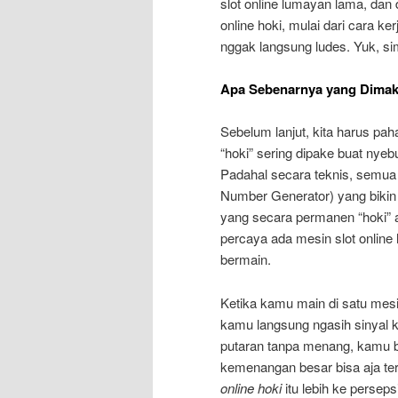
slot online lumayan lama, dan 
online hoki, mulai dari cara k
nggak langsung ludes. Yuk, si
Apa Sebenarnya yang Dimak
Sebelum lanjut, kita harus pah
“hoki” sering dipake buat ny
Padahal secara teknis, semu
Number Generator) yang bikin 
yang secara permanen “hoki” a
percaya ada mesin slot online
bermain.
Ketika kamu main di satu mesi
kamu langsung ngasih sinyal k
putaran tanpa menang, kamu ba
kemenangan besar bisa aja te
online hoki
itu lebih ke persep