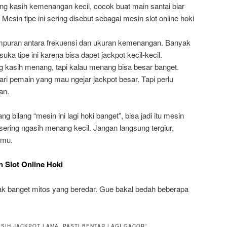
ng kasih kemenangan kecil, cocok buat main santai biar
Mesin tipe ini sering disebut sebagai mesin slot online hoki
puran antara frekuensi dan ukuran kemenangan. Banyak
a tipe ini karena bisa dapet jackpot kecil-kecil.
g kasih menang, tapi kalau menang bisa besar banget.
cari pemain yang mau ngejar jackpot besar. Tapi perlu
an.
 bilang “mesin ini lagi hoki banget”, bisa jadi itu mesin
sering ngasih menang kecil. Jangan langsung tergiur,
amu.
n Slot Online Hoki
yak banget mitos yang beredar. Gue bakal bedah beberapa
ASIH JACKPOT LAMA, PASTI BENTAR LAGI GACOR”