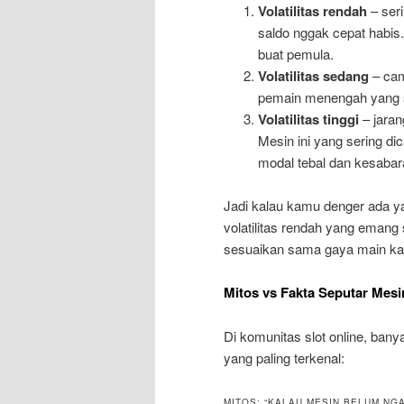
Volatilitas rendah
– seri
saldo nggak cepat habis. 
buat pemula.
Volatilitas sedang
– cam
pemain menengah yang suk
Volatilitas tinggi
– jaran
Mesin ini yang sering di
modal tebal dan kesabar
Jadi kalau kamu denger ada yang
volatilitas rendah yang emang 
sesuaikan sama gaya main k
Mitos vs Fakta Seputar Mesi
Di komunitas slot online, ban
yang paling terkenal:
MITOS: “KALAU MESIN BELUM NG