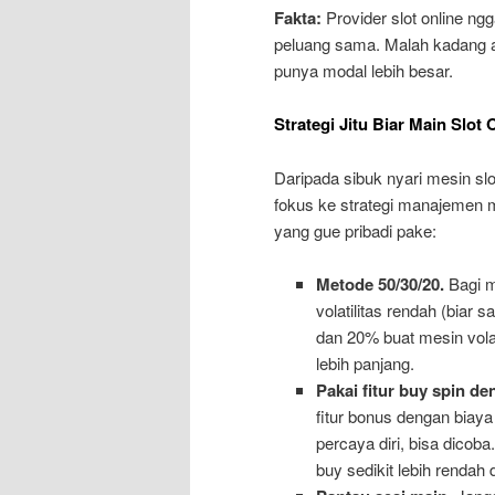
Fakta:
Provider slot online n
peluang sama. Malah kadang a
punya modal lebih besar.
Strategi Jitu Biar Main Slo
Daripada sibuk nyari mesin sl
fokus ke strategi manajemen m
yang gue pribadi pake:
Metode 50/30/20.
Bagi m
volatilitas rendah (biar 
dan 20% buat mesin volati
lebih panjang.
Pakai fitur buy spin de
fitur bonus dengan biaya 
percaya diri, bisa dicoba
buy sedikit lebih rendah d