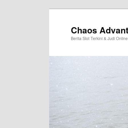
Langsung
Langsung
ke
ke
konten
konten
Chaos Advan
utama
sekunder
Berita Slot Terkini & Judi Online