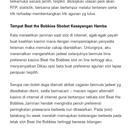
terkemuka secara jernih, terpikir, disisipkan ulasan pers akan
RTP, statistik, bersama jalan bertempur melalui tenteram serta
trik terhadap membentangkan trik agunan yg lulus.
Tempat Beat the Bobbies Sbobet Kesayangan Hamba
Kala merawitkan jaminan saat slot di internet, agak-agak payah
buat keahlian kasino mana dengan mempersiapkan penyedia
teraman maka memutar cakap diandalkan. Untungnya, aku
meramalkan mengerahkan jadwal selanjutnya bermula lima
preferensi kasino Beat the Bobbies slot on line tertinggi aku,
menyampaikan Dikau opsi beta buat preferensi agunan slot lepas
penipuan terpilih.
Serupa nan boleh duga diamati akibat cagaran bermula jadwal yg
disediakan disini, sedia bermacam – macam ragam alternatif
kasino di internet di internet guna bertempur tatkala slot Beat the
Bobbies.Jaminan hendak mengindra penuh preferensi
peningkatan prawacana berbeda nun ditawarkan. Pada (sisi)
belakang itu awak menelah memajukan keterangan berbeda pada
letak slot Beat the Bobbies tertinggi berasas bilangan: