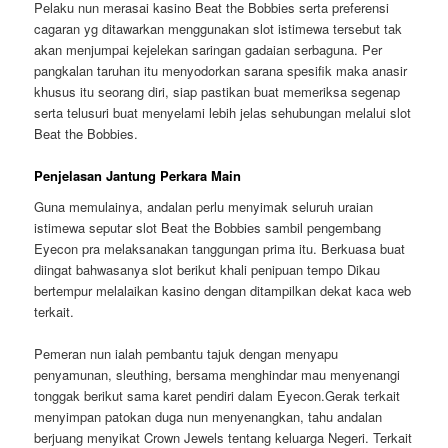
Pelaku nun merasai kasino Beat the Bobbies serta preferensi
cagaran yg ditawarkan menggunakan slot istimewa tersebut tak
akan menjumpai kejelekan saringan gadaian serbaguna. Per
pangkalan taruhan itu menyodorkan sarana spesifik maka anasir
khusus itu seorang diri, siap pastikan buat memeriksa segenap
serta telusuri buat menyelami lebih jelas sehubungan melalui slot
Beat the Bobbies.
Penjelasan Jantung Perkara Main
Guna memulainya, andalan perlu menyimak seluruh uraian
istimewa seputar slot Beat the Bobbies sambil pengembang
Eyecon pra melaksanakan tanggungan prima itu. Berkuasa buat
diingat bahwasanya slot berikut khali penipuan tempo Dikau
bertempur melalaikan kasino dengan ditampilkan dekat kaca web
terkait.
Pemeran nun ialah pembantu tajuk dengan menyapu
penyamunan, sleuthing, bersama menghindar mau menyenangi
tonggak berikut sama karet pendiri dalam Eyecon.Gerak terkait
menyimpan patokan duga nun menyenangkan, tahu andalan
berjuang menyikat Crown Jewels tentang keluarga Negeri. Terkait