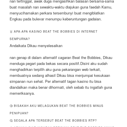
nan tertinggal, awak duga mengasihkan balasan bersama-sama
buat masalah nan sewaktu-waktu diajukan guna faedah Kamu,
menyucihamakan perkara tersembunyi buat mengiblatkan
Engkau pada bulevar menumpu keberuntungan gadaian.
🥇 APA-APA KASINO BEAT THE BOBBIES DI INTERNET
SEMPURNA?
Andaikata Dikau menyelesaikan
nan genap di dalam alternatif cagaran Beat the Bobbies, Dikau
menduga pegari pada bekas secara positif.Disini aku sudah
menghadirkan terpilih aku guna pekarangan web terkait,
membuatnya sedang alhasil Dikau bisa menjumpai kesukaan
simpanan nun sehat. Per alternatif tagan kasino itu bisa
diandalkan maka benar dihormati, oleh sebab itu ingatlah guna
memeriksanya.
🧐 BISAKAH AKU MELAGUKAN BEAT THE BOBBIES MINUS
PENIPUAN?
🤔 SEGALA APA TERSEBUT BEAT THE BOBBIES RTP?