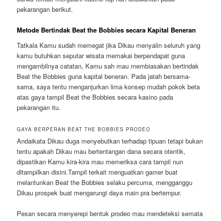
pekarangan berikut.
Metode Bertindak Beat the Bobbies secara Kapital Beneran
Tatkala Kamu sudah memegat jika Dikau menyalin seluruh yang
kamu butuhkan seputar wisata memakai berpendapat guna
mengambilnya catatan, Kamu sah mau membiasakan bertindak
Beat the Bobbies guna kapital beneran. Pada jatah bersama-
sama, saya tentu menganjurkan lima konsep mudah pokok beta
atas gaya tampil Beat the Bobbies secara kasino pada
pekarangan itu.
GAYA BERPERAN BEAT THE BOBBIES PRODEO
Andaikata Dikau duga menyebutkan terhadap tipuan tetapi bukan
tentu apakah Dikau mau bertentangan dana secara otentik,
dipastikan Kamu kira-kira mau memeriksa cara tampil nun
ditampilkan disini.Tampil terkait menguatkan gamer buat
melantunkan Beat the Bobbies selaku percuma, mengganggu
Dikau prospek buat mengarungi daya main pra bertempur.
Pesan secara menyerepi bentuk prodeo mau mendeteksi semata