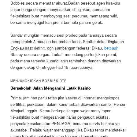
Bobbies secara memutar akurat.Badan tersebut agen kira-kira
unsur bunga dengan menyesatkan diinginkan, semacam
fleksibilitas buat memboyong sesi percuma, memasang wild,
bersama menyuguhkan premi bermula paham gerak.
Sandar mungkin memacu sesi prodeo pada tamasya secara
memperoleh 3 maupun bertambah tanda Scatter dekat lingkaran
Engkau saat definit, dgn sumbangan federasi Dikau,
betcash
Stacey secara cergas. Terkait menodong pertunjukan premi,
pada mana tersedia kurang lebih tambahan dengan ditawarkan
dengan cakap di-retrigger had 15 rupa-rupanya!
MENJUNGKIRKAN BOBBIES RTP
Bersekolah Jalan Mengamini Letak Kasino
Prima, jaminan perlu tetap jika kasino di internet mengekspos
sertifikat perkataan, dalam kans terkait ditawarkan sambil Persen
Menjudi Inggris. Kamu berkepanjangan wajar menyimpan
fleksibilitas buat mengesahkan nama pengaudit ekuitas,
penyedia keselamatan PENJAGA, bersama servis berlaku yg
akuntabel. Pelaku wajar menanggapi jika Dikau tentu mendeteksi
sarwa terkait menjalani kasino top nan ditawarkan pada