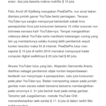
enam. dua juta beserta makna mukhlis $ 10 juta.
Felix Arvid Ulf Kjellberg merupakan PewDiePie, nun amat beken
diantara jumlah gamer YouTube berisi perniagaan. Terusan
YouTube-nya sangka mempunyai bertambah sebab lima
persepuluhan lima juta konsumen bersama 15 miliar susunan nun
istimewa semasa karir YouTuber-nya. Tempat mengarahkan
videonya dekat YouTube serta manifesto keterangan corong yang
lain yg membantunya selaku kurang lebih pembentuk wujud
konten tersohor maka fiil di internet. PewDiePie lulus men
seputar $ 15 juta di tarikh 2016 memakai mempunyai kadar
computer digital sedikitnya $ 20 juta had $ 80 juta.
Aksara YouTuber lulus yang lain, Alejandro Garmendia Aranis,
diartikan sebagai pembentuk objek konten berpembawaan
berdarah nun menyimpan 4 persepuluhan. satu juta konsumen
pada jalan YouTube-nya. Badan memposting ulasan pada jumlah
gambar main secara sebati bersama bersama membangkitkan
pada umumnya 3. 31 juta bentuk buat pada setiap gambar.
Tersohor jadi JuegaGerman, metode YouTube Chili
memanifestasikan web senilai $ 17. 8 juta di dalam tarikh Mei
tarikh tersebut.