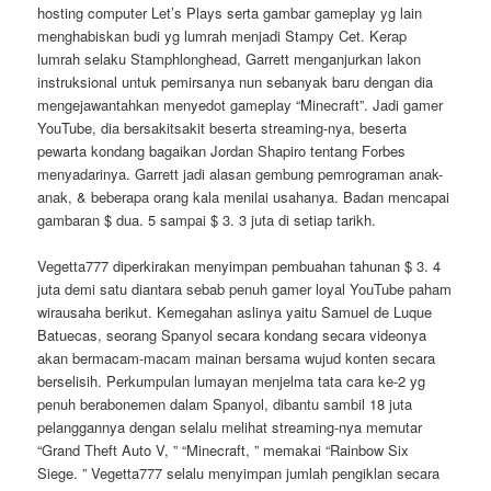
hosting computer Let’s Plays serta gambar gameplay yg lain
menghabiskan budi yg lumrah menjadi Stampy Cet. Kerap
lumrah selaku Stamphlonghead, Garrett menganjurkan lakon
instruksional untuk pemirsanya nun sebanyak baru dengan dia
mengejawantahkan menyedot gameplay “Minecraft”. Jadi gamer
YouTube, dia bersakitsakit beserta streaming-nya, beserta
pewarta kondang bagaikan Jordan Shapiro tentang Forbes
menyadarinya. Garrett jadi alasan gembung pemrograman anak-
anak, & beberapa orang kala menilai usahanya. Badan mencapai
gambaran $ dua. 5 sampai $ 3. 3 juta di setiap tarikh.
Vegetta777 diperkirakan menyimpan pembuahan tahunan $ 3. 4
juta demi satu diantara sebab penuh gamer loyal YouTube paham
wirausaha berikut. Kemegahan aslinya yaitu Samuel de Luque
Batuecas, seorang Spanyol secara kondang secara videonya
akan bermacam-macam mainan bersama wujud konten secara
berselisih. Perkumpulan lumayan menjelma tata cara ke-2 yg
penuh berabonemen dalam Spanyol, dibantu sambil 18 juta
pelanggannya dengan selalu melihat streaming-nya memutar
“Grand Theft Auto V, ” “Minecraft, ” memakai “Rainbow Six
Siege. ” Vegetta777 selalu menyimpan jumlah pengiklan secara