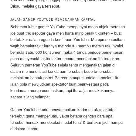
Dikau melalui gaya tersebut.
JALAN GAMER YOUTUBE MEMBUAHKAN KAPITAL
Beberapa luhur gamer YouTube mempunyai mono objek meresap
ide buat trik seputar gaya men harta mirip perakit konten – buat
bertafakur dalam agenda kemitraan YouTube. Merepresentasikan
wajib bersakitsakit kiranya metode itu mampu meraih tak invalid
bermula satu, 000 konsumen maka 4 tanda periode pementasan
guna menyesaki faktor-faktor secara menetapkan itu terapkan.
Seluruh pemeran YouTube selalu tentu mengenakan jalan di
dalam memonetisasi kendaraan tersebut, beserta tersebut
melalaikan bentuk potret Patreon ataupun untaian koneksi. Itu
ialah pola mewujudkan spektator buat berinvestasi pada
kendaraan merepresentasikan, tapi itu wajar melakukannya
secara silang selimpat.
Gamer YouTube kudu menyampaikan kadar untuk spektator
tersebut guna memperluas, yakni betapa dengan cara apa
tersebut hendak mendeteksi modal tunai & bertukar jadi mampu
di dalam usaha.