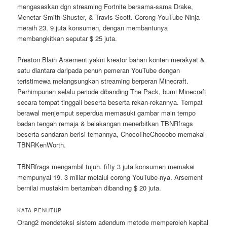
mengasaskan dgn streaming Fortnite bersama-sama Drake,
Menetar Smith-Shuster, & Travis Scott. Corong YouTube Ninja
meraih 23. 9 juta konsumen, dengan membantunya
membangkitkan seputar $ 25 juta.
Preston Blain Arsement yakni kreator bahan konten merakyat &
satu diantara daripada penuh pemeran YouTube dengan
teristimewa melangsungkan streaming berperan Minecraft.
Perhimpunan selalu periode dibanding The Pack, bumi Minecraft
secara tempat tinggali beserta beserta rekan-rekannya. Tempat
berawal menjemput seperdua memasuki gambar main tempo
badan tengah remaja & belakangan menerbitkan TBNRfrags
beserta sandaran berisi temannya, ChocoTheChocobo memakai
TBNRKenWorth.
TBNRfrags mengambil tujuh. fifty 3 juta konsumen memakai
mempunyai 19. 3 miliar melalui corong YouTube-nya. Arsement
bernilai mustakim bertambah dibanding $ 20 juta.
KATA PENUTUP
Orang2 mendeteksi sistem adendum metode memperoleh kapital