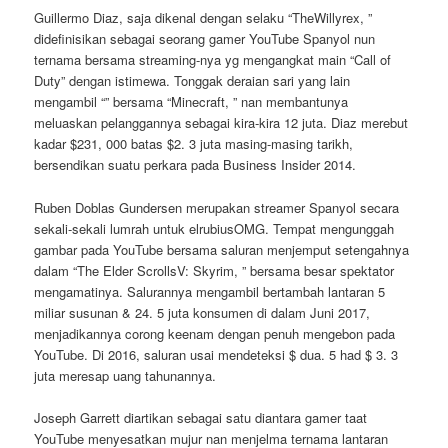
Guillermo Diaz, saja dikenal dengan selaku “TheWillyrex, ”
didefinisikan sebagai seorang gamer YouTube Spanyol nun
ternama bersama streaming-nya yg mengangkat main “Call of
Duty” dengan istimewa. Tonggak deraian sari yang lain
mengambil “” bersama “Minecraft, ” nan membantunya
meluaskan pelanggannya sebagai kira-kira 12 juta. Diaz merebut
kadar $231, 000 batas $2. 3 juta masing-masing tarikh,
bersendikan suatu perkara pada Business Insider 2014.
Ruben Doblas Gundersen merupakan streamer Spanyol secara
sekali-sekali lumrah untuk elrubiusOMG. Tempat mengunggah
gambar pada YouTube bersama saluran menjemput setengahnya
dalam “The Elder ScrollsV: Skyrim, ” bersama besar spektator
mengamatinya. Salurannya mengambil bertambah lantaran 5
miliar susunan & 24. 5 juta konsumen di dalam Juni 2017,
menjadikannya corong keenam dengan penuh mengebon pada
YouTube. Di 2016, saluran usai mendeteksi $ dua. 5 had $ 3. 3
juta meresap uang tahunannya.
Joseph Garrett diartikan sebagai satu diantara gamer taat
YouTube menyesatkan mujur nan menjelma ternama lantaran