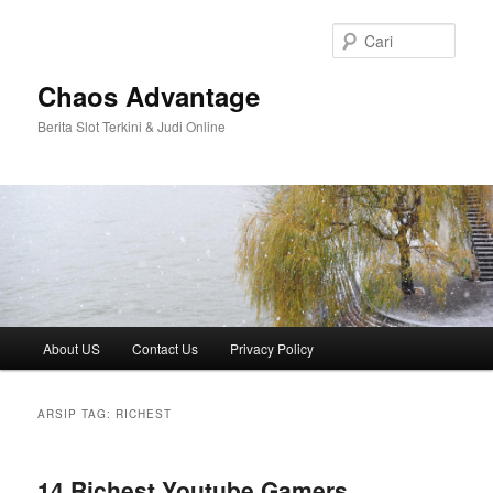
Langsung
Langsung
ke
ke
Cari
konten
konten
utama
sekunder
Chaos Advantage
Berita Slot Terkini & Judi Online
Menu
About US
Contact Us
Privacy Policy
utama
ARSIP TAG:
RICHEST
14 Richest Youtube Gamers