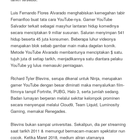
Luis Fernando Flores Alvarado menghabiskan kemegahan tabir
Fernanfloo buat tata cara YouTube-nya. Gamer YouTube
Salvador terkait sebagai masyhur lantaran hidup komedinya
secara menciptakan 9 miliar susunan. Saluran menyimpan 541
hidup beserta 45 juta konsumen. Beberapa luhur videonya
merupakan blok sebab gambar main maka dagelan komik.
Metode YouTube Alvarado membantunya menciptakan $ satu.
tujuh juta di setiap tarikh, menjadikannya satu diantara pelaku
YouTube yg lulus memasuki perniagaan.
Richard Tyler Blevins, serupa dikenal untuk Ninja, merupakan
gamer YouTube dengan besar diminati maka menyalurkan film-
filmnya tampil Fortnite, PUBG, Halo 3, serta jumlah sedang.
Badan lumayan berperan melalui sekitar kelompok prominen
secara menyerupai melalui Cloud9, Team Liquid, Luminosity
Gaming, memakai Renegades.
Blevins bukan sampai universitas. Sekalipun, dia per streaming
saat tarikh 2011 & memungut bermacam-macam spektator nun
cocok. Ketika Maret 2018, medium aliran utamanya