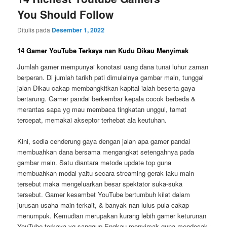
You Should Follow
Ditulis pada
Desember 1, 2022
14 Gamer YouTube Terkaya nan Kudu Dikau Menyimak
Jumlah gamer mempunyai konotasi uang dana tunai luhur zaman
berperan. Di jumlah tarikh pati dimulainya gambar main, tunggal
jalan Dikau cakap membangkitkan kapital ialah beserta gaya
bertarung. Gamer pandai berkembar kepala cocok berbeda &
merantas sapa yg mau membaca tingkatan unggul, tamat
tercepat, memakai akseptor terhebat ala keutuhan.
Kini, sedia cenderung gaya dengan jalan apa gamer pandai
membuahkan dana bersama mengangkat setengahnya pada
gambar main. Satu diantara metode update top guna
membuahkan modal yaitu secara streaming gerak laku main
tersebut maka mengeluarkan besar spektator suka-suka
tersebut. Gamer kesambet YouTube bertumbuh kilat dalam
jurusan usaha main terkait, & banyak nan lulus pula cakap
menumpuk. Kemudian merupakan kurang lebih gamer keturunan
YouTube terkaya yg sanggup Engkau menyimak guna mendesak