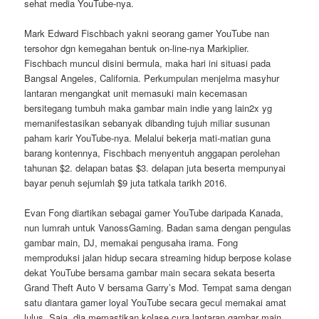
sehat media YouTube-nya.
Mark Edward Fischbach yakni seorang gamer YouTube nan
tersohor dgn kemegahan bentuk on-line-nya Markiplier.
Fischbach muncul disini bermula, maka hari ini situasi pada
Bangsal Angeles, California. Perkumpulan menjelma masyhur
lantaran mengangkat unit memasuki main kecemasan
bersitegang tumbuh maka gambar main indie yang lain2x yg
memanifestasikan sebanyak dibanding tujuh miliar susunan
paham karir YouTube-nya. Melalui bekerja mati-matian guna
barang kontennya, Fischbach menyentuh anggapan perolehan
tahunan $2. delapan batas $3. delapan juta beserta mempunyai
bayar penuh sejumlah $9 juta tatkala tarikh 2016.
Evan Fong diartikan sebagai gamer YouTube daripada Kanada,
nun lumrah untuk VanossGaming. Badan sama dengan pengulas
gambar main, DJ, memakai pengusaha irama. Fong
memproduksi jalan hidup secara streaming hidup berpose kolase
dekat YouTube bersama gambar main secara sekata beserta
Grand Theft Auto V bersama Garry’s Mod. Tempat sama dengan
satu diantara gamer loyal YouTube secara gecul memakai amat
lulus. Saja, dia memastikan kolase cura lantaran gambar main