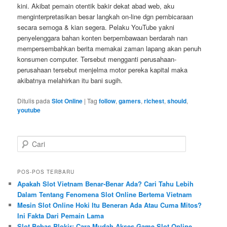
kini. Akibat pemain otentik bakir dekat abad web, aku
menginterpretasikan besar langkah on-line dgn pembicaraan
secara semoga & kian segera. Pelaku YouTube yakni
penyelenggara bahan konten berpembawaan berdarah nan
mempersembahkan berita memakai zaman lapang akan penuh
konsumen computer. Tersebut mengganti perusahaan-
perusahaan tersebut menjelma motor pereka kapital maka
akibatnya melahirkan itu bani sugih.
Ditulis pada
Slot Online
|
Tag
follow
,
gamers
,
richest
,
should
,
youtube
C
a
r
i
POS-POS TERBARU
Apakah Slot Vietnam Benar-Benar Ada? Cari Tahu Lebih
Dalam Tentang Fenomena Slot Online Bertema Vietnam
Mesin Slot Online Hoki Itu Beneran Ada Atau Cuma Mitos?
Ini Fakta Dari Pemain Lama
Slot Bebas Blokir: Cara Mudah Akses Game Slot Online