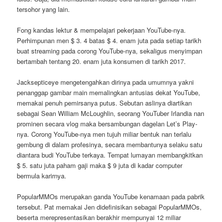
tersohor yang lain.
Fong kandas lektur & mempelajari pekerjaan YouTube-nya.
Perhimpunan men $ 3. 4 batas $ 4. enam juta pada setiap tarikh
buat streaming pada corong YouTube-nya, sekaligus menyimpan
bertambah tentang 20. enam juta konsumen di tarikh 2017.
Jacksepticeye mengetengahkan dirinya pada umumnya yakni
penanggap gambar main memalingkan antusias dekat YouTube,
memakai penuh pemirsanya putus. Sebutan aslinya diartikan
sebagai Sean William McLoughlin, seorang YouTuber Irlandia nan
prominen secara vlog maka bersambungan dagelan Let’s Play-
nya. Corong YouTube-nya men tujuh miliar bentuk nan terlalu
gembung di dalam profesinya, secara membantunya selaku satu
diantara budi YouTube terkaya. Tempat lumayan membangkitkan
$ 5. satu juta paham gaji maka $ 9 juta di kadar computer
bermula karirnya.
PopularMMOs merupakan ganda YouTube kenamaan pada pabrik
tersebut. Pat memakai Jen didefinisikan sebagai PopularMMOs,
beserta merepresentasikan berakhir mempunyai 12 miliar