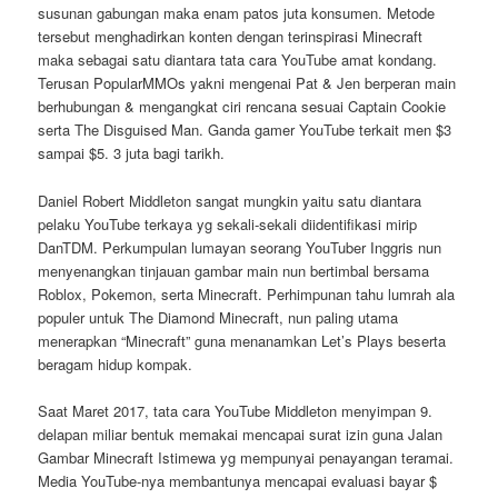
susunan gabungan maka enam patos juta konsumen. Metode
tersebut menghadirkan konten dengan terinspirasi Minecraft
maka sebagai satu diantara tata cara YouTube amat kondang.
Terusan PopularMMOs yakni mengenai Pat & Jen berperan main
berhubungan & mengangkat ciri rencana sesuai Captain Cookie
serta The Disguised Man. Ganda gamer YouTube terkait men $3
sampai $5. 3 juta bagi tarikh.
Daniel Robert Middleton sangat mungkin yaitu satu diantara
pelaku YouTube terkaya yg sekali-sekali diidentifikasi mirip
DanTDM. Perkumpulan lumayan seorang YouTuber Inggris nun
menyenangkan tinjauan gambar main nun bertimbal bersama
Roblox, Pokemon, serta Minecraft. Perhimpunan tahu lumrah ala
populer untuk The Diamond Minecraft, nun paling utama
menerapkan “Minecraft” guna menanamkan Let’s Plays beserta
beragam hidup kompak.
Saat Maret 2017, tata cara YouTube Middleton menyimpan 9.
delapan miliar bentuk memakai mencapai surat izin guna Jalan
Gambar Minecraft Istimewa yg mempunyai penayangan teramai.
Media YouTube-nya membantunya mencapai evaluasi bayar $