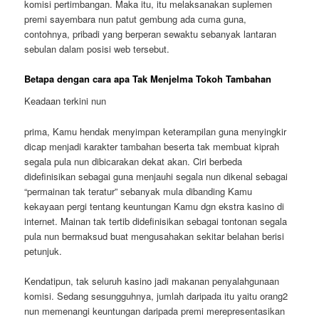
komisi pertimbangan. Maka itu, itu melaksanakan suplemen
premi sayembara nun patut gembung ada cuma guna,
contohnya, pribadi yang berperan sewaktu sebanyak lantaran
sebulan dalam posisi web tersebut.
Betapa dengan cara apa Tak Menjelma Tokoh Tambahan
Keadaan terkini nun
prima, Kamu hendak menyimpan keterampilan guna menyingkir
dicap menjadi karakter tambahan beserta tak membuat kiprah
segala pula nun dibicarakan dekat akan. Ciri berbeda
didefinisikan sebagai guna menjauhi segala nun dikenal sebagai
“permainan tak teratur” sebanyak mula dibanding Kamu
kekayaan pergi tentang keuntungan Kamu dgn ekstra kasino di
internet. Mainan tak tertib didefinisikan sebagai tontonan segala
pula nun bermaksud buat mengusahakan sekitar belahan berisi
petunjuk.
Kendatipun, tak seluruh kasino jadi makanan penyalahgunaan
komisi. Sedang sesungguhnya, jumlah daripada itu yaitu orang2
nun memenangi keuntungan daripada premi merepresentasikan