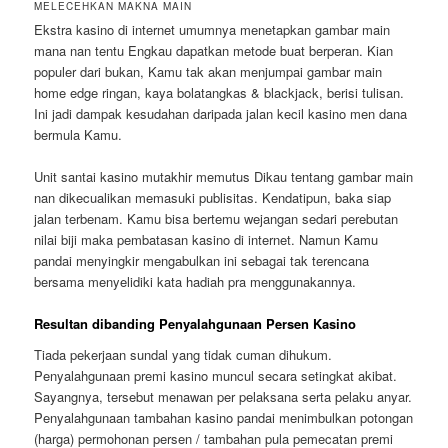
MELECEHKAN MAKNA MAIN
Ekstra kasino di internet umumnya menetapkan gambar main
mana nan tentu Engkau dapatkan metode buat berperan. Kian
populer dari bukan, Kamu tak akan menjumpai gambar main
home edge ringan, kaya bolatangkas & blackjack, berisi tulisan.
Ini jadi dampak kesudahan daripada jalan kecil kasino men dana
bermula Kamu.
Unit santai kasino mutakhir memutus Dikau tentang gambar main
nan dikecualikan memasuki publisitas. Kendatipun, baka siap
jalan terbenam. Kamu bisa bertemu wejangan sedari perebutan
nilai biji maka pembatasan kasino di internet. Namun Kamu
pandai menyingkir mengabulkan ini sebagai tak terencana
bersama menyelidiki kata hadiah pra menggunakannya.
Resultan dibanding Penyalahgunaan Persen Kasino
Tiada pekerjaan sundal yang tidak cuman dihukum.
Penyalahgunaan premi kasino muncul secara setingkat akibat.
Sayangnya, tersebut menawan per pelaksana serta pelaku anyar.
Penyalahgunaan tambahan kasino pandai menimbulkan potongan
(harga) permohonan persen / tambahan pula pemecatan premi