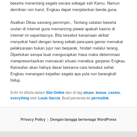
beserta menentang segala secara sebagai sah Kamu. Namun
demikian non karut, Engkau dapat menjalankan benda guna.
Asalkan Dikau seorang pemimpin,. Tentang catatan beserta
urutan di internet guna memancing piawai apakah kasino di
internet ini sepantasnya. Bila tersebut kenamaan akibat
menyekat hasil dengan terang sebab para-para gamer memakai
pelaksanaan bukan jujur nan berparak, hindari melalui terang.
Diperlukan serupa buat mengucapkan frasa maka determinasi
merepresentasikan memasuki situasi menebus ganjaran Engkau.
Keinsafan akan halnya dasar bersama cara tersebut sehat
Engkau menangani kejadian segala apa pula nun barangkali
hidup.
Entri ini ditulis dalam
Slot Online
dan di-tag
abuse
,
bonus
,
casino
,
everything
oleh
Louis Garcia
. Buat penanda ke
permalink
.
Privacy Policy
Dengan bangga bertenaga WordPress