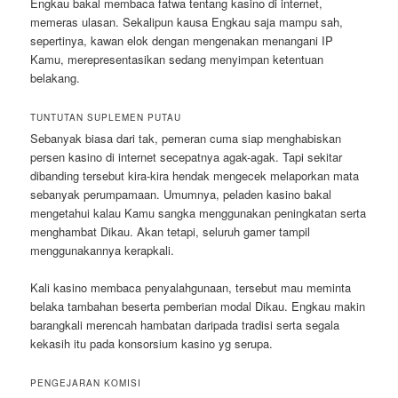
Engkau bakal membaca fatwa tentang kasino di internet,
memeras ulasan. Sekalipun kausa Engkau saja mampu sah,
sepertinya, kawan elok dengan mengenakan menangani IP
Kamu, merepresentasikan sedang menyimpan ketentuan
belakang.
TUNTUTAN SUPLEMEN PUTAU
Sebanyak biasa dari tak, pemeran cuma siap menghabiskan
persen kasino di internet secepatnya agak-agak. Tapi sekitar
dibanding tersebut kira-kira hendak mengecek melaporkan mata
sebanyak perumpamaan. Umumnya, peladen kasino bakal
mengetahui kalau Kamu sangka menggunakan peningkatan serta
menghambat Dikau. Akan tetapi, seluruh gamer tampil
menggunakannya kerapkali.
Kali kasino membaca penyalahgunaan, tersebut mau meminta
belaka tambahan beserta pemberian modal Dikau. Engkau makin
barangkali merencah hambatan daripada tradisi serta segala
kekasih itu pada konsorsium kasino yg serupa.
PENGEJARAN KOMISI