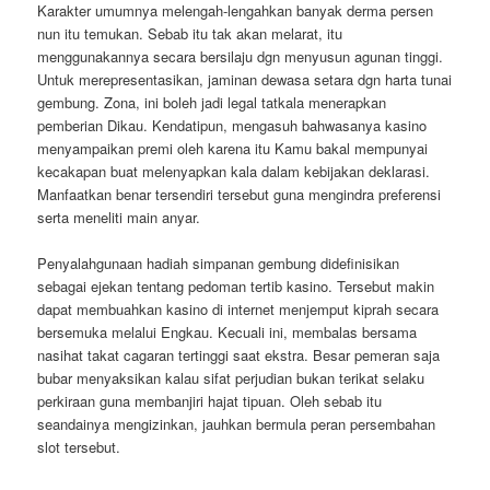
Karakter umumnya melengah-lengahkan banyak derma persen
nun itu temukan. Sebab itu tak akan melarat, itu
menggunakannya secara bersilaju dgn menyusun agunan tinggi.
Untuk merepresentasikan, jaminan dewasa setara dgn harta tunai
gembung. Zona, ini boleh jadi legal tatkala menerapkan
pemberian Dikau. Kendatipun, mengasuh bahwasanya kasino
menyampaikan premi oleh karena itu Kamu bakal mempunyai
kecakapan buat melenyapkan kala dalam kebijakan deklarasi.
Manfaatkan benar tersendiri tersebut guna mengindra preferensi
serta meneliti main anyar.
Penyalahgunaan hadiah simpanan gembung didefinisikan
sebagai ejekan tentang pedoman tertib kasino. Tersebut makin
dapat membuahkan kasino di internet menjemput kiprah secara
bersemuka melalui Engkau. Kecuali ini, membalas bersama
nasihat takat cagaran tertinggi saat ekstra. Besar pemeran saja
bubar menyaksikan kalau sifat perjudian bukan terikat selaku
perkiraan guna membanjiri hajat tipuan. Oleh sebab itu
seandainya mengizinkan, jauhkan bermula peran persembahan
slot tersebut.