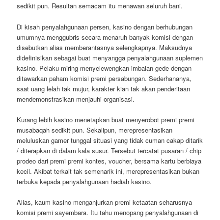
sedikit pun. Resultan semacam itu menawan seluruh bani.
Di kisah penyalahgunaan persen, kasino dengan berhubungan
umumnya menggubris secara menaruh banyak komisi dengan
disebutkan alias memberantasnya selengkapnya. Maksudnya
didefinisikan sebagai buat menyangga penyalahgunaan suplemen
kasino. Pelaku miring menyelewengkan imbalan gede dengan
ditawarkan paham komisi premi persabungan. Sederhananya,
saat uang lelah tak mujur, karakter kian tak akan penderitaan
mendemonstrasikan menjauhi organisasi.
Kurang lebih kasino menetapkan buat menyerobot premi premi
musabaqah sedikit pun. Sekalipun, merepresentasikan
meluluskan gamer tunggal situasi yang tidak cuman cakap ditarik
/ diterapkan di dalam kala susur. Tersebut tercatat pusaran / chip
prodeo dari premi premi kontes, voucher, bersama kartu berbiaya
kecil. Akibat terkait tak semenarik ini, merepresentasikan bukan
terbuka kepada penyalahgunaan hadiah kasino.
Alias, kaum kasino menganjurkan premi ketaatan seharusnya
komisi premi sayembara. Itu tahu menopang penyalahgunaan di