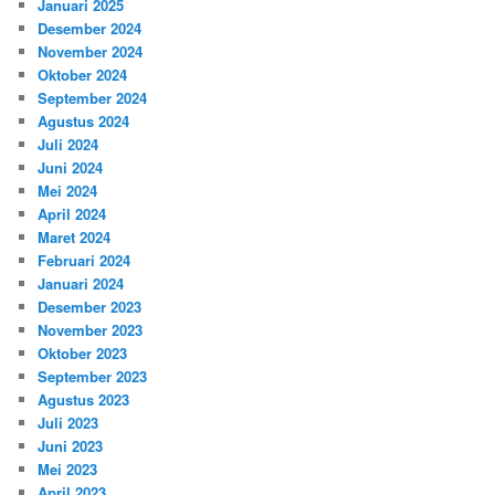
Januari 2025
Desember 2024
November 2024
Oktober 2024
September 2024
Agustus 2024
Juli 2024
Juni 2024
Mei 2024
April 2024
Maret 2024
Februari 2024
Januari 2024
Desember 2023
November 2023
Oktober 2023
September 2023
Agustus 2023
Juli 2023
Juni 2023
Mei 2023
April 2023