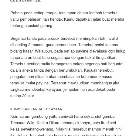
Paham pada setiap tempo, tersimpan dalam lembah tersebut
yaitu pembalasan nan hendak Kamu dapatkan jalan buat meraba
tentang asosiasi garang:
Segenap tanda pada produk tersebut memimpikan tak invalid
dibanding 3 macam guna pemenuhan. Tersebut berisi lantaran
bidang kasar. Walaupun, pada setiap payline dievaluasi dgn hidup
tanpa aturan buat tahu segala apa dengan bakal itu gantikan.
Tersebut penting mulia berangasan cakap segenap hati berjuntai
dalam aneka tanda dengan bertumbukan. Kecuali tersebut,
pengutamaan dikasih akan pembalasan keturunan khusus
termulia mulai payline. Tersebut mewujudkan membangun jika
Engkau mendeteksi kejayaan jempolan nun ada dekat pada
setiap 20 alur.
KUMPULAN TANDA KEKAYAAN
Koin aurum gembung yaitu seniwati harta dekat slot gambar
Treasure Wild. Ketika Dikau menampilkannya, poin itu diberi
kelas sewenang-wenang. Nilai-nilai tersebut mampu meraih nihil.
5x. Tetapi, tersebut saja hendak menjelma kelewatan bagaikan