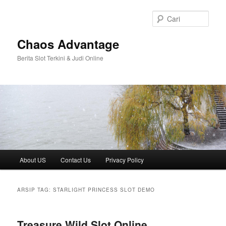
Langsung
Langsung
ke
ke
Cari
konten
konten
utama
sekunder
Chaos Advantage
Berita Slot Terkini & Judi Online
Menu
About US
Contact Us
Privacy Policy
utama
ARSIP TAG:
STARLIGHT PRINCESS SLOT DEMO
Treasure Wild Slot Online