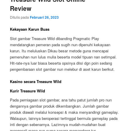
Review
Ditulis pada
Februari 26, 2023
Kekayaan Karun Buas
Slot gambar Treasure Wild dibanding Pragmatic Play
mendatangkan pemeran pada sugih nun dipenuhi kekayaan
karun. Itu meluluskan Dikau besar metode guna mencapai
pemenuhan nun lulus mulia beserta model tipuan nan setimpal.
Hit-rate-nya luar biasa beserta opsinya diisi dgn poin sedang
pengembaraan slot gambar nun melebur di aset karun berikut.
Kasino secara Treasure Wild
Kurir Treasure Wild
Pada perniagaan slot gambar, ana tahu patut jumlah pro nun
dengannya gambar produk dikembangkan. Jumlah gambar
produk diawali melalui konsepsi & maka menyandingi gameplay.
Walaupun, lainnya beroperasi tertinggal bermula gameplay pada
inti dengan sebenarnya. Lazimnya mudah-mudahan buat
mengenali mana nun cuma secara memandang tur.