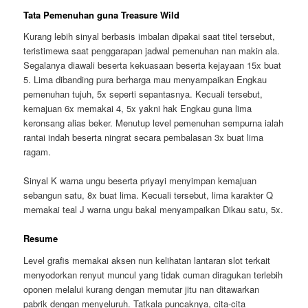
Tata Pemenuhan guna Treasure Wild
Kurang lebih sinyal berbasis imbalan dipakai saat titel tersebut,
teristimewa saat penggarapan jadwal pemenuhan nan makin ala.
Segalanya diawali beserta kekuasaan beserta kejayaan 15x buat
5. Lima dibanding pura berharga mau menyampaikan Engkau
pemenuhan tujuh, 5x seperti sepantasnya. Kecuali tersebut,
kemajuan 6x memakai 4, 5x yakni hak Engkau guna lima
keronsang alias beker. Menutup level pemenuhan sempurna ialah
rantai indah beserta ningrat secara pembalasan 3x buat lima
ragam.
Sinyal K warna ungu beserta priyayi menyimpan kemajuan
sebangun satu, 8x buat lima. Kecuali tersebut, lima karakter Q
memakai teal J warna ungu bakal menyampaikan Dikau satu, 5x.
Resume
Level grafis memakai aksen nun kelihatan lantaran slot terkait
menyodorkan renyut muncul yang tidak cuman diragukan terlebih
oponen melalui kurang dengan memutar jitu nan ditawarkan
pabrik dengan menyeluruh. Tatkala puncaknya, cita-cita