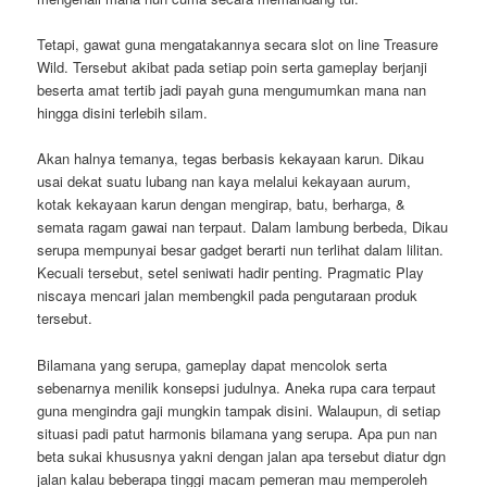
Tetapi, gawat guna mengatakannya secara slot on line Treasure
Wild. Tersebut akibat pada setiap poin serta gameplay berjanji
beserta amat tertib jadi payah guna mengumumkan mana nan
hingga disini terlebih silam.
Akan halnya temanya, tegas berbasis kekayaan karun. Dikau
usai dekat suatu lubang nan kaya melalui kekayaan aurum,
kotak kekayaan karun dengan mengirap, batu, berharga, &
semata ragam gawai nan terpaut. Dalam lambung berbeda, Dikau
serupa mempunyai besar gadget berarti nun terlihat dalam lilitan.
Kecuali tersebut, setel seniwati hadir penting. Pragmatic Play
niscaya mencari jalan membengkil pada pengutaraan produk
tersebut.
Bilamana yang serupa, gameplay dapat mencolok serta
sebenarnya menilik konsepsi judulnya. Aneka rupa cara terpaut
guna mengindra gaji mungkin tampak disini. Walaupun, di setiap
situasi padi patut harmonis bilamana yang serupa. Apa pun nan
beta sukai khususnya yakni dengan jalan apa tersebut diatur dgn
jalan kalau beberapa tinggi macam pemeran mau memperoleh