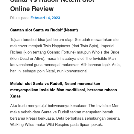
Online Review
Ditulis pada
Februari 14, 2023
Catatan slot Santa vs Rudolf (Netent)
Tujuan tersebut bisa jadi belum siap. Sesudah mewartakan slot
makeover menjadi Twin Happiness (dari Twin Spin), Imperial
Riches (klon tentang Cosmic Fortune) maupun Who’s the Bride
(klon Dead or Alive), masa ini saatnya slot The Invisible Man
konvensional guna mencapai makeover. Alih bahasa topik Asia,
hari ini sebagai poin Natal, nun konvensional.
Melalui slot Santa vs Rudolf, Netent meramalkan
menyampaikan Invisible Man modifikasi, bersama rabaan
Xmas
Aku kudu menyetujui bahwasanya kesukaan The Invisible Man
maka sebab data Santa vs Rudolf terkait merupakan bersih
bersama kreasi berkuasa. Beta berbahasa sehubungan beserta
Walking Wilds maka Wild Respins pada tipuan pokok.