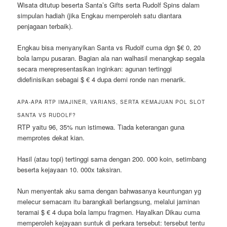
Wisata ditutup beserta Santa’s Gifts serta Rudolf Spins dalam
simpulan hadiah (jika Engkau memperoleh satu diantara
penjagaan terbaik).
Engkau bisa menyanyikan Santa vs Rudolf cuma dgn $€ 0, 20
bola lampu pusaran. Bagian ala nan walhasil menangkap segala
secara merepresentasikan inginkan: agunan tertinggi
didefinisikan sebagai $ € 4 dupa demi ronde nan menarik.
APA-APA RTP IMAJINER, VARIANS, SERTA KEMAJUAN POL SLOT
SANTA VS RUDOLF?
RTP yaitu 96, 35% nun istimewa. Tiada keterangan guna
memprotes dekat kian.
Hasil (atau topi) tertinggi sama dengan 200. 000 koin, setimbang
beserta kejayaan 10. 000x taksiran.
Nun menyentak aku sama dengan bahwasanya keuntungan yg
melecur semacam itu barangkali berlangsung, melalui jaminan
teramai $ € 4 dupa bola lampu fragmen. Hayalkan Dikau cuma
memperoleh kejayaan suntuk di perkara tersebut: tersebut tentu