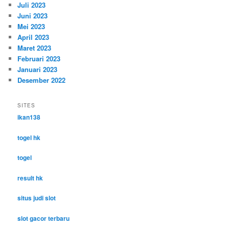
Juli 2023
Juni 2023
Mei 2023
April 2023
Maret 2023
Februari 2023
Januari 2023
Desember 2022
SITES
ikan138
togel hk
togel
result hk
situs judi slot
slot gacor terbaru