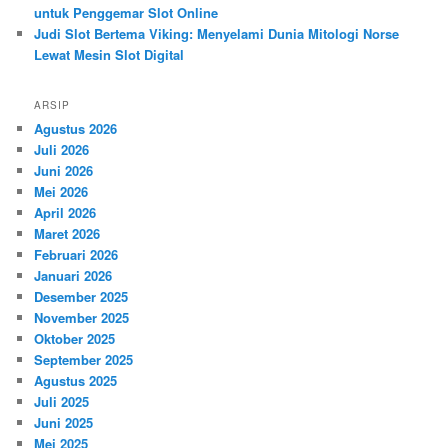
untuk Penggemar Slot Online
Judi Slot Bertema Viking: Menyelami Dunia Mitologi Norse
Lewat Mesin Slot Digital
ARSIP
Agustus 2026
Juli 2026
Juni 2026
Mei 2026
April 2026
Maret 2026
Februari 2026
Januari 2026
Desember 2025
November 2025
Oktober 2025
September 2025
Agustus 2025
Juli 2025
Juni 2025
Mei 2025