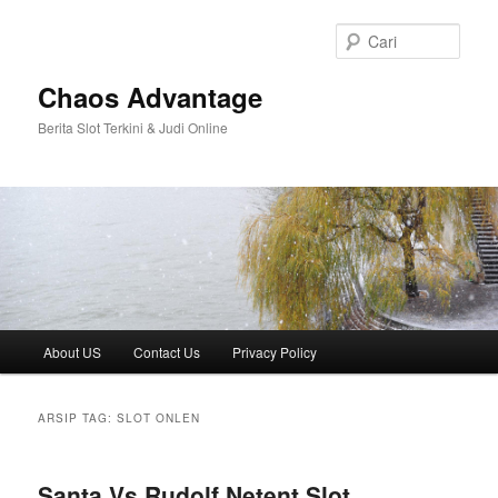
Langsung
Langsung
ke
ke
Cari
konten
konten
utama
sekunder
Chaos Advantage
Berita Slot Terkini & Judi Online
Menu
About US
Contact Us
Privacy Policy
utama
ARSIP TAG:
SLOT ONLEN
Santa Vs Rudolf Netent Slot