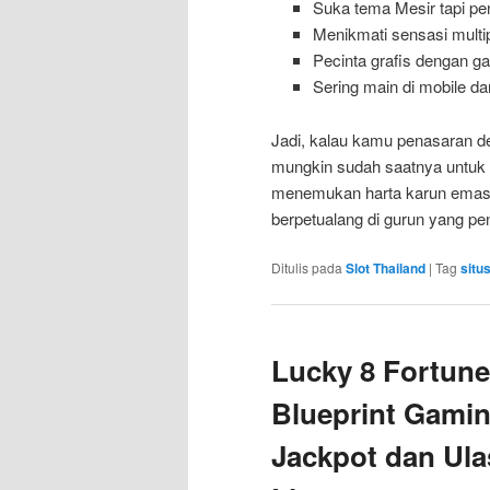
Suka tema Mesir tapi pe
Menikmati sensasi multip
Pecinta grafis dengan gay
Sering main di mobile da
Jadi, kalau kamu penasaran de
mungkin sudah saatnya untuk
menemukan harta karun emas, ta
berpetualang di gurun yang penu
Ditulis pada
Slot Thailand
|
Tag
situs
Lucky 8 Fortune
Blueprint Gami
Jackpot dan Ula