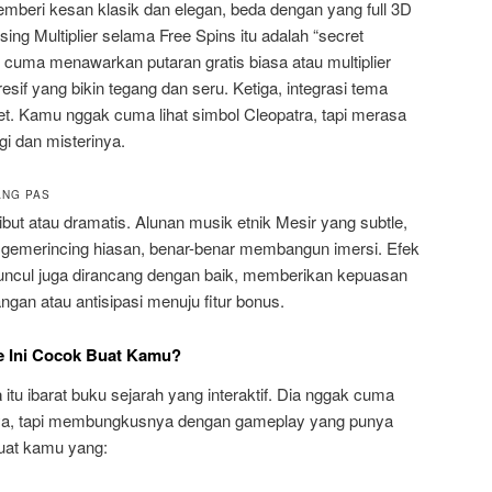
memberi kesan klasik dan elegan, beda dengan yang full 3D
ing Multiplier selama Free Spins itu adalah “secret
 cuma menawarkan putaran gratis biasa atau multiplier
resif yang bikin tegang dan seru. Ketiga, integrasi tema
t. Kamu nggak cuma lihat simbol Cleopatra, tapi merasa
gi dan misterinya.
ANG PAS
ibut atau dramatis. Alunan musik etnik Mesir yang subtle,
 gemerincing hiasan, benar-benar membangun imersi. Efek
muncul juga dirancang dengan baik, memberikan kepuasan
an atau antisipasi menuju fitur bonus.
e Ini Cocok Buat Kamu?
a
itu ibarat buku sejarah yang interaktif. Dia nggak cuma
ya, tapi membungkusnya dengan gameplay yang punya
buat kamu yang: