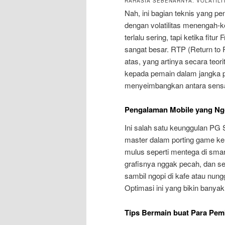
RAHASIA SEBENARNYA: VOLATILI
Nah, ini bagian teknis yang pen
dengan volatilitas menengah-k
terlalu sering, tapi ketika fitu
sangat besar. RTP (Return to P
atas, yang artinya secara teor
kepada pemain dalam jangka 
menyeimbangkan antara sensas
Pengalaman Mobile yang Ng
Ini salah satu keunggulan PG 
master dalam porting game ke
mulus seperti mentega di smar
grafisnya nggak pecah, dan se
sambil ngopi di kafe atau nung
Optimasi ini yang bikin banyak
Tips Bermain buat Para Pem