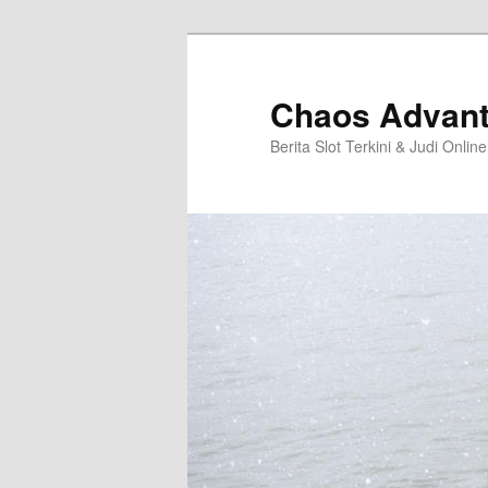
Langsung
Langsung
ke
ke
konten
konten
Chaos Advan
utama
sekunder
Berita Slot Terkini & Judi Online