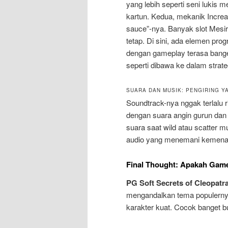
yang lebih seperti seni lukis 
kartun. Kedua, mekanik Increas
sauce”-nya. Banyak slot Mesir
tetap. Di sini, ada elemen prog
dengan gameplay terasa bange
seperti dibawa ke dalam strate
SUARA DAN MUSIK: PENGIRING Y
Soundtrack-nya nggak terlalu r
dengan suara angin gurun dan
suara saat wild atau scatter 
audio yang menemani kemenang
Final Thought: Apakah Gam
PG Soft Secrets of Cleopatr
mengandalkan tema populern
karakter kuat. Cocok banget 