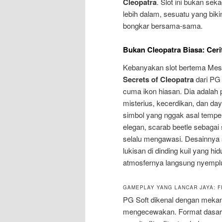
Cleopatra
. Slot ini bukan se
lebih dalam, sesuatu yang bikin
bongkar bersama-sama.
Bukan Cleopatra Biasa: Cerit
Kebanyakan slot bertema Mesir
Secrets of Cleopatra
dari PG 
cuma ikon hiasan. Dia adalah
misterius, kecerdikan, dan day
simbol yang nggak asal tempel
elegan, scarab beetle sebagai 
selalu mengawasi. Desainnya se
lukisan di dinding kuil yang hid
atmosfernya langsung nyemplu
GAMEPLAY YANG LANCAR JAYA: FI
PG Soft dikenal dengan mekani
mengecewakan. Format dasarny