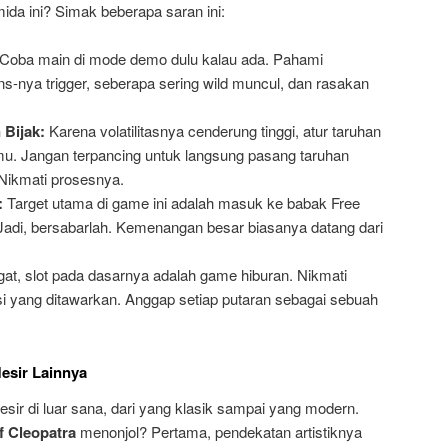
ida ini? Simak beberapa saran ini:
Coba main di mode demo dulu kalau ada. Pahami
ns-nya trigger, seberapa sering wild muncul, dan rasakan
 Bijak:
Karena volatilitasnya cenderung tinggi, atur taruhan
u. Jangan terpancing untuk langsung pasang taruhan
Nikmati prosesnya.
:
Target utama di game ini adalah masuk ke babak Free
 Jadi, bersabarlah. Kemenangan besar biasanya datang dari
gat, slot pada dasarnya adalah game hiburan. Nikmati
asi yang ditawarkan. Anggap setiap putaran sebagai sebuah
esir Lainnya
sir di luar sana, dari yang klasik sampai yang modern.
f Cleopatra
menonjol? Pertama, pendekatan artistiknya