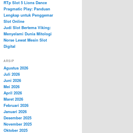
RTp Slot 5 Lions Dance
Pragmatic Play: Panduan
Lengkap untuk Penggemar
Slot Online
Judi Slot Bertema Viking:
Menyelami Dunia Mitologi
Norse Lewat Mesin Slot
Digital
ARSIP
Agustus 2026
Juli 2026
Juni 2026
Mei 2026
April 2026
Maret 2026
Februari 2026
Januari 2026
Desember 2025
November 2025
Oktober 2025