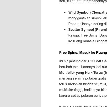
seru itu fitur-fitur tambahannya
Wild Symbol (Cleopatra
menggantikan simbol lain
Penampilannya sering dis
Scatter Symbol (Piram
tunggu: Free Spins. Dapa
ke ruang rahasia Cleopat
Free Spins: Masuk ke Ruang
Ini nih jantung dari
PG Soft Se
berubah total. Latarnya jadi r
Multiplier yang Naik Terus (I
menang selama putaran gratis, m
terus melonjak hingga x5, x10,
multiplier tinggi, hadiahnya bisa
karena setiap putaran punya p