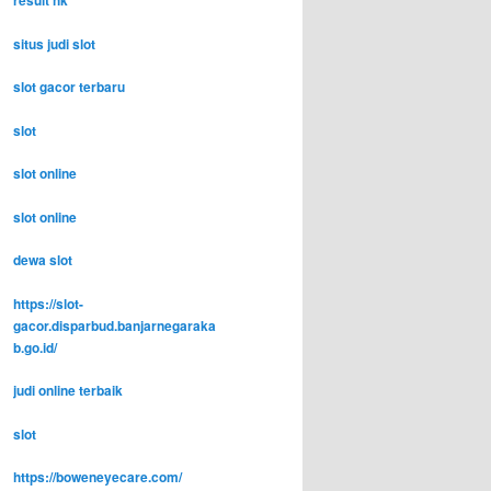
result hk
situs judi slot
slot gacor terbaru
slot
slot online
slot online
dewa slot
https://slot-
gacor.disparbud.banjarnegaraka
b.go.id/
judi online terbaik
slot
https://boweneyecare.com/