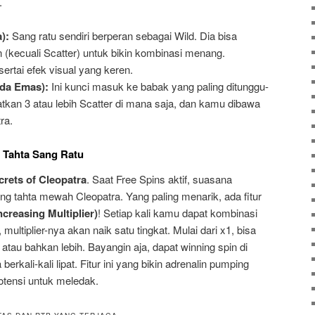
.
):
Sang ratu sendiri berperan sebagai Wild. Dia bisa
 (kecuali Scatter) untuk bikin kombinasi menang.
ertai efek visual yang keren.
ida Emas):
Ini kunci masuk ke babak yang paling ditunggu-
tkan 3 atau lebih Scatter di mana saja, dan kamu dibawa
ra.
 Tahta Sang Ratu
crets of Cleopatra
. Saat Free Spins aktif, suasana
uang tahta mewah Cleopatra. Yang paling menarik, ada fitur
ncreasing Multiplier)
! Setiap kali kamu dapat kombinasi
ultiplier-nya akan naik satu tingkat. Mulai dari x1, bisa
 atau bahkan lebih. Bayangin aja, dapat winning spin di
 berkali-kali lipat. Fitur ini yang bikin adrenalin pumping
otensi untuk meledak.