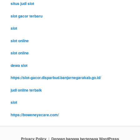
situs judi slot
slot gacor terbaru
slot
slot online
slot online
dewa slot
https://slot-gacor.disparbud.banjarnegarakab.go.id/
judi online terbaik
slot
https://boweneyecare.com/
Privacy Policy
Dengan bangga bertenaga WordPress