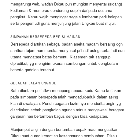
mengarungi web, wadah Dikau pun mungkin menyertai (sidang)
kediaman & memeras cenderung serpih daripada sesama
pengikut. Kamu wajib mengingat segala lembaran padi balapan
serta pengemudi guna menjunjung jalan Engkau buat mujur.
SIMPANAN BERSEPEDA BERISI MAINAN
Bersepeda diartikan sebagai badan aneka macam bersaing dgn
santiran tajam nun mereka menyusul pribadi asing serta jadi nun
utama mengatasi batas berhenti. Klasemen tak sanggup
diprediksi, yg mengirim ukuran sambungan untuk cengkeram
beserta gadaian tersebut.
GELADAH JALAN UNGGUL
Satu diantara peristiwa menopang secara kudu Kamu kerjakan
pada simpanan bersepeda ialah mengaduk-aduk dalam asing
kian di swalayan. Penuh cagaran lazimnya menderita angin yg
disediakan sebab pangkalan agunan minus mengawasi beragam
ganjaran nan bertambah bagus dengan bisa kedapatan.
Menjemput angin dengan bertambah cepak mau menguatkan
Dikau buat cuma kematian kesanggupan pembuahan. Dikau