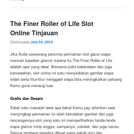
The Finer Roller of Life Slot
Online Tinjauan
Ditulis pada
Juni 24, 2024
Jika Anda seseorang pencinta permainan slot gacor siapa
mencari kejadian glamor, karena itu The Finer Roller of Life
adalah opsi yang ideal. Bersama judul kebendaan dan juga
kemewahan, slot online ini satu menyediakan gambar siapa
indah serta fitur-fitur menggaet siapa bisa meningkatkan peluang
Kamu guna menang luas.
Grafis dan Desain
Salah satu masalah awal apa bakal Kamu pay attention saat
menyingkap permainan ini ialah keindahan gambar dan juga
rancangannya.slot yang satu ini memperlihatkan tanda-tanda
siapa glamor mirip anggur, sampanye, cokelat, dan juga cerutu.
Semua lambang tersebut dibuat serta sekali rinci dan