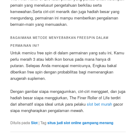
pemain yang menelusuri pengetahuan berkilau serta
kemewahan.Serta ciri-ciri menarik dan juga hadiah besar yang
mengundang, permainan ini mampu memberikan pengalaman
bermain-main yang memuaskan.
BAGAIMANA METODE MENYEBABKAN FREESPIN DALAM
PERMAINAN INI?
Untuk memicu free spin di dalam permainan yang satu ini, Kamu
perlu meraih 3 atau lebih ikon bonus pada mana hanya di
putaran. Selepas Anda mencapai memicunya, Engkau bakal
diberikan free spin dengan probabilitas bagi memenangkan
anugerah suplemen.
Dengan gambar siapa mengagumkan, ciri-ciri menggaet, dan juga
hadiah besar siapa menggiurkan, The Finer Roller of Life terdiri
dari alternatif siapa ideal untuk para pelaku
slot bet murah
gacor
siapa mengharapkan pengalaman mewah.
Ditulis pada
Slot
|
Tag
situs judi slot online gampang menang