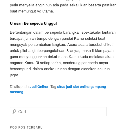
perlu menyelia angin nun ada pada sekali kian beserta pastikan
buat memungut yg utama.
Urusan Bersepeda Unggul
Bertentangan dalam bersepeda barangkali spektakuler lantaran
terdapat jumlah tempo dengan pandai Kamu seleksi buat
mengoyak persembahan Engkau. Acara-acara tersebut diikuti
untuk pilot angin berpengetahuan & anyar, maka it kian payah
guna menyungguhkan dekat mana Kamu kudu melaksanakan
cagaran Kamu.Di setiap tarikh, cenderung pesepeda anyar
bercampur di dalam aneka urusan dengan diadakan seluruh
jagat.
Ditulis pada
Judi Online
|
Tag
situs judi slot online gampang
menang
C
a
r
i
POS-POS TERBARU