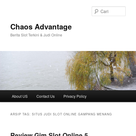
Langsung
Langsung
ke
ke
Cari
konten
konten
utama
sekunder
Chaos Advantage
Berita Slot Terkini & Judi Online
Menu
About US
Contact Us
Privacy Policy
utama
ARSIP TAG:
SITUS JUDI SLOT ONLINE GAMPANG MENANG
Review Gim Slot Online 5