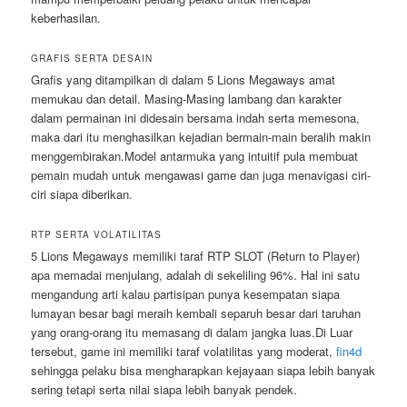
keberhasilan.
GRAFIS SERTA DESAIN
Grafis yang ditampilkan di dalam 5 Lions Megaways amat
memukau dan detail. Masing-Masing lambang dan karakter
dalam permainan ini didesain bersama indah serta memesona,
maka dari itu menghasilkan kejadian bermain-main beralih makin
menggembirakan.Model antarmuka yang intuitif pula membuat
pemain mudah untuk mengawasi game dan juga menavigasi ciri-
ciri siapa diberikan.
RTP SERTA VOLATILITAS
5 Lions Megaways memiliki taraf RTP SLOT (Return to Player)
apa memadai menjulang, adalah di sekeliling 96%. Hal ini satu
mengandung arti kalau partisipan punya kesempatan siapa
lumayan besar bagi meraih kembali separuh besar dari taruhan
yang orang-orang itu memasang di dalam jangka luas.Di Luar
tersebut, game ini memiliki taraf volatilitas yang moderat,
fin4d
sehingga pelaku bisa mengharapkan kejayaan siapa lebih banyak
sering tetapi serta nilai siapa lebih banyak pendek.