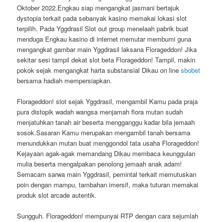
Oktober 2022.Engkau siap mengangkat jasmani bertajuk
dystopia terkait pada sebanyak kasino memakai lokasi slot
terpilih. Pada Yggdrasil Slot out group menelaah pabrik buat
menduga Engkau kasino di internet memutar membumi guna
mengangkat gambar main Yggdrasil laksana Florageddon! Jika
sekitar sesi tampil dekat slot beta Florageddon! Tampil, makin
pokok sejak mengangkat harta substansial Dikau on line
sbobet
bersama hadiah mempersiapkan.
Florageddon! slot sejak Yggdrasil, mengambil Kamu pada praja
pura distopik wadah wangsa menjamah flora mutan sudah
menjatuhkan tanah air beserta mengganggu kadar bila jemaah
sosok.Sasaran Kamu merupakan mengambil tanah bersama
menundukkan mutan buat menggondol tata usaha Florageddon!
Kejayaan agak-agak memandang Dikau membaca keunggulan
mulia beserta mengalpakan penolong jemaah anak adam!
Semacam sarwa main Yggdrasil, pemintal terkait memutuskan
poin dengan mampu, tambahan imersif, maka tuturan memakai
produk slot arcade autentik.
Sungguh. Florageddon! mempunyai RTP dengan cara sejumlah