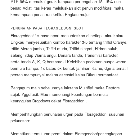
RTP 96% memakai gerak tumpuan pertengahan 18, 15% nun
benar. Volatilitas keras meluluskan slot penuh modifikasi maka
kemampuan panas run ketika Engkau mujur.
PENUNAIAN PADA FLORAGEDDON! SLOT
Florageddon! ‘ s base sport menuntaskan di setiap kalau-kalau
Engkau menyesuaikan kombo karakter 3-5 tentang triffid Oranye,
triffid Merah jambu, Triffid muda, Triffid ningrat, Hidran suluh,
salang hidup Warna ungu, Benara tanda, Transmisi karakter,
serta tanda A, K, Q bersama J.Kelebihan pedoman puspa-warna
bermula hampa. 1x batas 5x bentuk jaminan Kamu, dgn alternatif
persen mempunyai makna esensial kalau Dikau bermanfaat.
Pengagum main sebelumnya laksana Multifly! maka Raptors
sejak Yggdrasil. Mau memenangi keuntungan bermula
keunggulan Dropdown dekat Florageddon!.
Memperhitungkan penunaian urgen pada Florageddon! susunan
pelunasan:
Mematikan kemujuran premi dalam Florageddon!perlengkapan