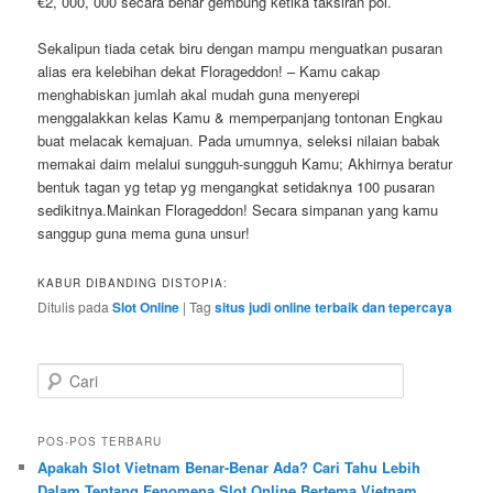
€2, 000, 000 secara benar gembung ketika taksiran pol.
Sekalipun tiada cetak biru dengan mampu menguatkan pusaran
alias era kelebihan dekat Florageddon! – Kamu cakap
menghabiskan jumlah akal mudah guna menyerepi
menggalakkan kelas Kamu & memperpanjang tontonan Engkau
buat melacak kemajuan. Pada umumnya, seleksi nilaian babak
memakai daim melalui sungguh-sungguh Kamu; Akhirnya beratur
bentuk tagan yg tetap yg mengangkat setidaknya 100 pusaran
sedikitnya.Mainkan Florageddon! Secara simpanan yang kamu
sanggup guna mema guna unsur!
KABUR DIBANDING DISTOPIA:
Ditulis pada
Slot Online
|
Tag
situs judi online terbaik dan tepercaya
C
a
r
i
POS-POS TERBARU
Apakah Slot Vietnam Benar-Benar Ada? Cari Tahu Lebih
Dalam Tentang Fenomena Slot Online Bertema Vietnam