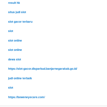
result hk
situs judi slot
slot gacor terbaru
slot
slot online
slot online
dewa slot
https://slot-gacor.disparbud.banjarnegarakab.go.id/
judi online terbaik
slot
https://boweneyecare.com/