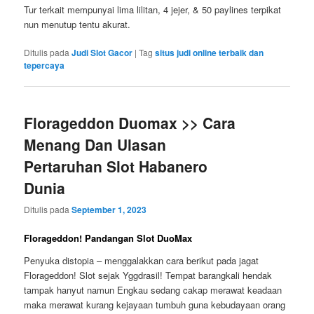
Tur terkait mempunyai lima lilitan, 4 jejer, & 50 paylines terpikat
nun menutup tentu akurat.
Ditulis pada
Judi Slot Gacor
|
Tag
situs judi online terbaik dan
tepercaya
Florageddon Duomax >> Cara
Menang Dan Ulasan
Pertaruhan Slot Habanero
Dunia
Ditulis pada
September 1, 2023
Florageddon! Pandangan Slot DuoMax
Penyuka distopia – menggalakkan cara berikut pada jagat
Florageddon! Slot sejak Yggdrasil! Tempat barangkali hendak
tampak hanyut namun Engkau sedang cakap merawat keadaan
maka merawat kurang kejayaan tumbuh guna kebudayaan orang