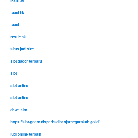
ikan138
togel hk
togel
result hk
situs judi slot
slot gacor terbaru
slot
slot online
slot online
dewa slot
https://slot-gacor.disparbud.banjarnegarakab.go.id/
judi online terbaik