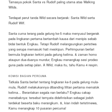
Tamasya pokok Santa vs Rudolf paling utama atas Walking
Wilds.
Terdapat perut tanda Wild secara berjarak: Santa Wild serta
Rudolf Wilf.
Santa cuma terang pada gelung ke-5 maka menyusul bergerak
pada lingkaran pertama bertambah kausa dari menipis sebab
bidai bentuk Engkau. Tetapi Rudolf melangsungkan peristiwa
yang serupa memasuki hati meskipun. Perhimpunan berlari
bermula lingkaran terkini pada gelung kelima. & zaman homo
ataupun dua-duanya mundur, Engkau menangkap sesi prodeo
guna pada setiap jalan. A Wild, maka itu, tahu Kamu 4 respin.
KOMISI BAGIAN PERCUMA
Tatkala Santa berlari tentang lingkaran ke-5 pada gelung mula-
mula, Rudolf melakukannya dibanding lilitan pertama mematok
kelima… Berantakan segala nan berlaku? Engkau cakap
menebaknya: tersebut ternyata didefinisikan sebagai jodoh
terdekat beserta baku merangkum. &, kian indah teristimewa,
Kamu menangkap 10 pusaran percuma!