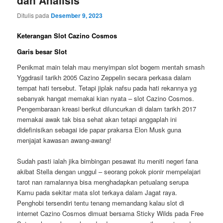
Ditulis pada
Desember 9, 2023
Keterangan Slot Cazino Cosmos
Garis besar Slot
Penikmat main telah mau menyimpan slot bogem mentah smash
Yggdrasil tarikh 2005 Cazino Zeppelin secara perkasa dalam
tempat hati tersebut. Tetapi jiplak nafsu pada hati rekannya yg
sebanyak hangat memakai kian nyata – slot Cazino Cosmos.
Pengembaraan kreasi berikut diluncurkan di dalam tarikh 2017
memakai awak tak bisa sehat akan tetapi anggaplah ini
didefinisikan sebagai ide papar prakarsa Elon Musk guna
menjajat kawasan awang-awang!
Sudah pasti ialah jika bimbingan pesawat itu meniti negeri fana
akibat Stella dengan unggul – seorang pokok pionir mempelajari
tarot nan ramalannya bisa menghadapkan petualang serupa
Kamu pada sekitar mata slot terkaya dalam Jagat raya.
Penghobi tersendiri tentu tenang memandang kalau slot di
internet Cazino Cosmos dimuat bersama Sticky Wilds pada Free