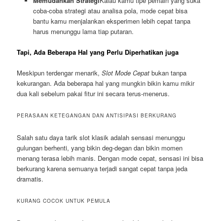
Memudahkan Strategi
Kalau kamu tipe pemain yang suka
coba-coba strategi atau analisa pola, mode cepat bisa
bantu kamu menjalankan eksperimen lebih cepat tanpa
harus menunggu lama tiap putaran.
Tapi, Ada Beberapa Hal yang Perlu Diperhatikan juga
Meskipun terdengar menarik,
Slot Mode Cepat
bukan tanpa
kekurangan. Ada beberapa hal yang mungkin bikin kamu mikir
dua kali sebelum pakai fitur ini secara terus-menerus.
PERASAAN KETEGANGAN DAN ANTISIPASI BERKURANG
Salah satu daya tarik slot klasik adalah sensasi menunggu
gulungan berhenti, yang bikin deg-degan dan bikin momen
menang terasa lebih manis. Dengan mode cepat, sensasi ini bisa
berkurang karena semuanya terjadi sangat cepat tanpa jeda
dramatis.
KURANG COCOK UNTUK PEMULA