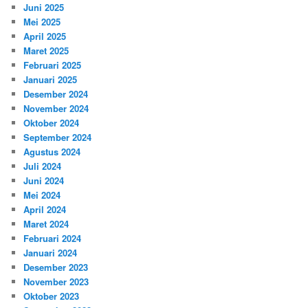
Juni 2025
Mei 2025
April 2025
Maret 2025
Februari 2025
Januari 2025
Desember 2024
November 2024
Oktober 2024
September 2024
Agustus 2024
Juli 2024
Juni 2024
Mei 2024
April 2024
Maret 2024
Februari 2024
Januari 2024
Desember 2023
November 2023
Oktober 2023