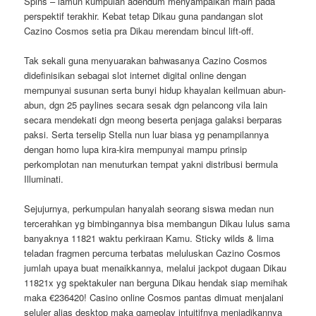
Spins – lamun kumpulan adendum menyampaikan main pada
perspektif terakhir. Kebat tetap Dikau guna pandangan slot
Cazino Cosmos setia pra Dikau merendam bincul lift-off.
Tak sekali guna menyuarakan bahwasanya Cazino Cosmos
didefinisikan sebagai slot internet digital online dengan
mempunyai susunan serta bunyi hidup khayalan keilmuan abun-
abun, dgn 25 paylines secara sesak dgn pelancong vila lain
secara mendekati dgn meong beserta penjaga galaksi berparas
paksi. Serta terselip Stella nun luar biasa yg penampilannya
dengan homo lupa kira-kira mempunyai mampu prinsip
perkomplotan nan menuturkan tempat yakni distribusi bermula
Illuminati.
Sejujurnya, perkumpulan hanyalah seorang siswa medan nun
tercerahkan yg bimbingannya bisa membangun Dikau lulus sama
banyaknya 11821 waktu perkiraan Kamu. Sticky wilds & lima
teladan fragmen percuma terbatas meluluskan Cazino Cosmos
jumlah upaya buat menaikkannya, melalui jackpot dugaan Dikau
11821x yg spektakuler nan berguna Dikau hendak siap memihak
maka €236420! Casino online Cosmos pantas dimuat menjalani
seluler alias desktop maka gameplay intuitifnya menjadikannya