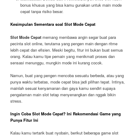
bonus khusus yang bisa kamu gunakan untuk main mode
cepat tanpa risiko besar.
Kesimpulan Sementara soal Slot Mode Cepat
Slot Mode Cepat
memang membawa angin segar buat para
pecinta slot online, terutama yang pengen main dengan ritme
lebih cepat dan efisien. Meski begitu, fitur ini bukan buat semua
orang. Kalau kamu tipe pemain yang menikmati proses dan
sensasi menunggu, mungkin mode ini kurang cocok.
Namun, buat yang pengen mencoba sesuatu berbeda, atau yang
punya waktu terbatas, mode cepat bisa jadi pilihan tepat. Intinya,
mainlah sesuai kenyamanan dan gaya kamu sendiri supaya
pengalaman main slot tetap menyenangkan dan nggak bikin
stress.
Ingin Coba Slot Mode Cepat? Ini Rekomendasi Game yang
Punya Fitur Ini
Kalau kamu tertarik buat nyobain, berikut beberapa game slot