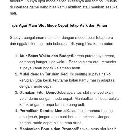
favoritmu punya opsi mode cepat. Biasanya ada tombol khusus
di interface game yang bisa kamu aktifkan atau matikan sesuka
hati.
Tips Agar Main Slot Mode Cepat Tetap Asik dan Aman
Supaya pengalaman main slot dengan mode cepat tetap seru
dan nggak bikin rugi, ada beberapa trik yang bisa kamu coba:
Atur Batas Waktu dan Budget
Karena putarannya cepat,
gampang banget lupa waktu. Pasang alarm atau reminder
supaya kamu nggak kelamaan main.
Mulai dengan Taruhan Kecil
Ini penting supaya risiko
kerugian juga kecil, terutama kalau kamu masih adaptasi
dengan mode cepat.
Gunakan Fitur Demo
Beberapa situs slot menyediakan
versi demo dengan mode cepat. Manfaatkan ini buat belajar
karakter game tanpa taruhan uang asli.
Perhatikan Kondisi Mental
Kalau mulai merasa tegang
atau jenuh, jangan ragu buat berhenti sejenak. Jangan
sampai mode cepat bikin kamu stres.
Manfaatkan Bonus dan Promosi
Banyak situs slot kasih