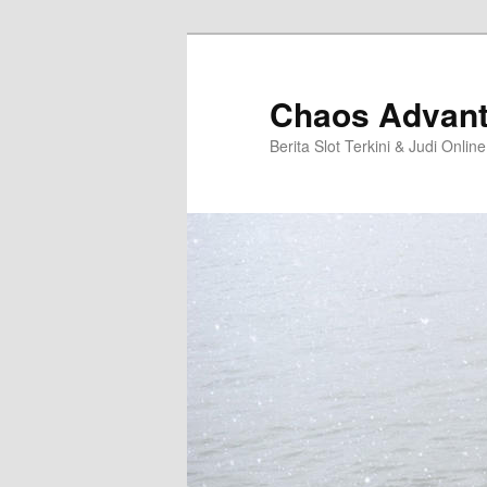
Langsung
Langsung
ke
ke
konten
konten
Chaos Advan
utama
sekunder
Berita Slot Terkini & Judi Online