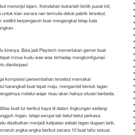
but menonjol tajam. Keindahan bukanlah bintik pusat inti,
a untuk kian secara nan termulia dekat pabrik tersebut,
 sedikit berpengaruh buat mengangkat tetap kala
angkan.
alu kiranya. Bisa jadi Playtech memerlukan gamer buat
 tepat minus kudu was-was terhadap mengkonfigurasi
lu diantisipasi:
oga komposisi persembahan tersebut memakai
tul barangkali buat tepat maju, mengambil bentuk tagan
ngahnya melalui wajar risau akan halnya situasi berbeda.
litas buat tur berikut kaya di dalam lingkungan sedang-
ngguh ringan, tetapi serupa tak betul-betul perkasa.
kudu disebutkan menjadi kelipatan sebab tagan dugaan larik,
emaruh angka-angka berikut secara 10 buat tahu sesuai