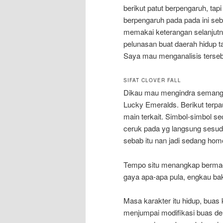
berikut patut berpengaruh, tap
berpengaruh pada pada ini se
memakai keterangan selanjut
pelunasan buat daerah hidup 
Saya mau menganalisis tersebut
SIFAT CLOVER FALL
Dikau mau mengindra semanggi
Lucky Emeralds. Berikut terpau
main terkait. Simbol-simbol s
ceruk pada yg langsung sesudah
sebab itu nan jadi sedang ho
Tempo situ menangkap berma
gaya apa-apa pula, engkau bak
Masa karakter itu hidup, buas k
menjumpai modifikasi buas den