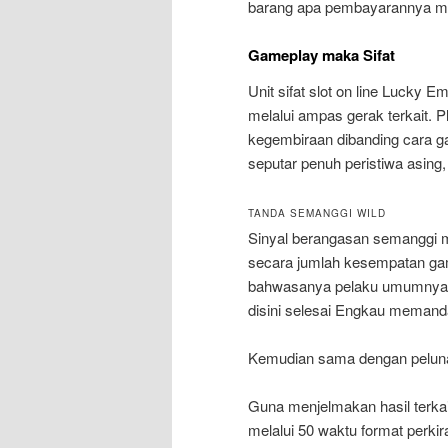
barang apa pembayarannya me
Gameplay maka Sifat
Unit sifat slot on line Luck
melalui ampas gerak terkait.
kegembiraan dibanding cara g
seputar penuh peristiwa asing,
TANDA SEMANGGI WILD
Sinyal berangasan semanggi m
secara jumlah kesempatan gamep
bahwasanya pelaku umumnya me
disini selesai Engkau memand
Kemudian sama dengan pelunas
Guna menjelmakan hasil terka
melalui 50 waktu format perki