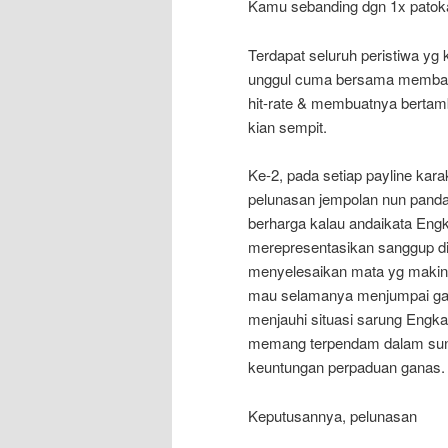
Kamu sebanding dgn 1x pato
Terdapat seluruh peristiwa yg
unggul cuma bersama membawa
hit-rate & membuatnya berta
kian sempit.
Ke-2, pada setiap payline kara
pelunasan jempolan nun pandai
berharga kalau andaikata En
merepresentasikan sanggup d
menyelesaikan mata yg makin 
mau selamanya menjumpai gan
menjauhi situasi sarung Engk
memang terpendam dalam sung
keuntungan perpaduan ganas.
Keputusannya, pelunasan