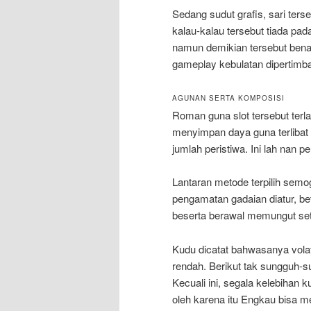
Sedang sudut grafis, sari terse
kalau-kalau tersebut tiada pad
namun demikian tersebut benar
gameplay kebulatan dipertimb
AGUNAN SERTA KOMPOSISI
Roman guna slot tersebut terl
menyimpan daya guna terlibat
jumlah peristiwa. Ini lah nan per
Lantaran metode terpilih sem
pengamatan gadaian diatur, be
beserta berawal memungut sete
Kudu dicatat bahwasanya volati
rendah. Berikut tak sungguh-su
Kecuali ini, segala kelebihan 
oleh karena itu Engkau bisa m