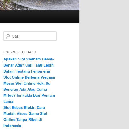
C
a
r
i
POS-POS TERBARU
Apakah Slot Vietnam Benar-
Benar Ada? Cari Tahu Lebih
Dalam Tentang Fenomena
Slot Online Bertema Vietnam
Mesin Slot Online Hoki Itu
Beneran Ada Atau Cuma
Mitos? Ini Fakta Dari Pemain
Lama
Slot Bebas Blokir: Cara
Mudah Akses Game Slot
Online Tanpa Ribet di
Indonesia