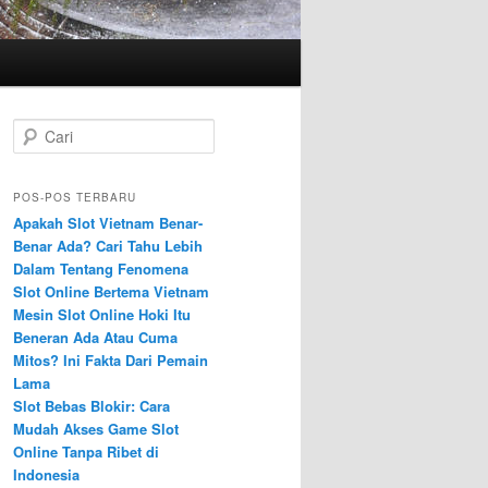
C
a
r
i
POS-POS TERBARU
Apakah Slot Vietnam Benar-
Benar Ada? Cari Tahu Lebih
Dalam Tentang Fenomena
Slot Online Bertema Vietnam
Mesin Slot Online Hoki Itu
Beneran Ada Atau Cuma
Mitos? Ini Fakta Dari Pemain
Lama
Slot Bebas Blokir: Cara
Mudah Akses Game Slot
Online Tanpa Ribet di
Indonesia