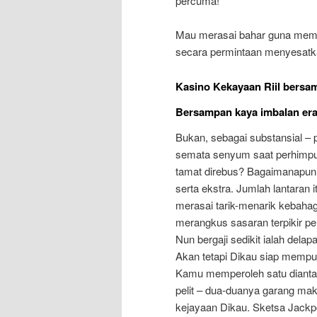
percuma!
Mau merasai bahar guna mempe
secara permintaan menyesatk
Kasino Kekayaan Riil bersa
Bersampan kaya imbalan er
Bukan, sebagai substansial – 
semata senyum saat perhimpu
tamat direbus? Bagaimanapun
serta ekstra. Jumlah lantaran
merasai tarik-menarik kebahag
merangkus sasaran terpikir pe
Nun bergaji sedikit ialah dela
Akan tetapi Dikau siap mempu
Kamu memperoleh satu diantar
pelit – dua-duanya garang ma
kejayaan Dikau. Sketsa Jackp