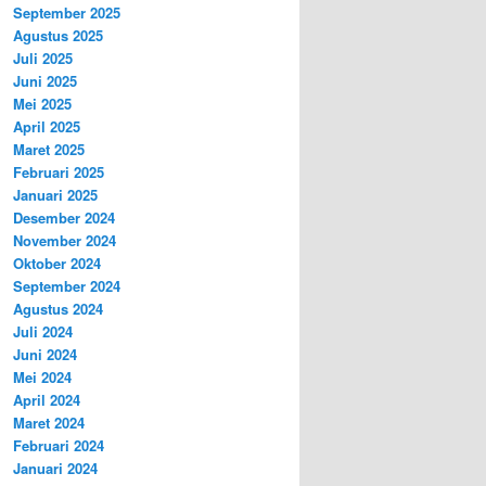
September 2025
Agustus 2025
Juli 2025
Juni 2025
Mei 2025
April 2025
Maret 2025
Februari 2025
Januari 2025
Desember 2024
November 2024
Oktober 2024
September 2024
Agustus 2024
Juli 2024
Juni 2024
Mei 2024
April 2024
Maret 2024
Februari 2024
Januari 2024