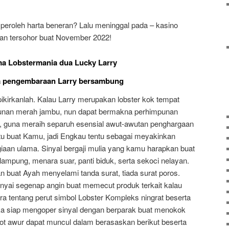
roleh harta beneran? Lalu meninggal pada – kasino
an tersohor buat November 2022!
ma Lobstermania dua Lucky Larry
a pengembaraan Larry bersambung
pikirkanlah. Kalau Larry merupakan lobster kok tempat
nan merah jambu, nun dapat bermakna perhimpunan
, guna meraih separuh esensial awut-awutan penghargaan
 itu buat Kamu, jadi Engkau tentu sebagai meyakinkan
iaan ulama. Sinyal bergaji mulia yang kamu harapkan buat
lampung, menara suar, panti biduk, serta sekoci nelayan.
pan buat Ayah menyelami tanda surat, tiada surat poros.
nyai segenap angin buat memecut produk terkait kalau
a tentang perut simbol Lobster Kompleks ningrat beserta
ka siap mengoper sinyal dengan berparak buat menokok
ot awur dapat muncul dalam berasaskan berikut beserta