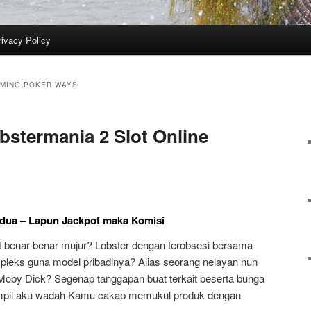
rivacy Policy
MING POKER WAYS
bstermania 2 Slot Online
 dua – Lapun Jackpot maka Komisi
t benar-benar mujur? Lobster dengan terobsesi bersama
eks guna model pribadinya? Alias seorang nelayan nun
 Moby Dick? Segenap tanggapan buat terkait beserta bunga
ampil aku wadah Kamu cakap memukul produk dengan