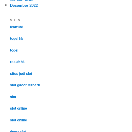
Desember 2022
SITES
ikan138
togel hk
togel
result hk
situs judi slot
slot gacor terbaru
slot
slot online
slot online
dewa slot