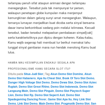
terlampau penuh sifat ataupun animasi dengan terlampau
menegangkan. Tersebut pula tak mempunyai tur persen,
walaupun penetapan globe kumpulan maka menjemput
kemungkinan dalam gelung sunyi amat menegangkan. Walaupun,
temanya lumayan menjadikan buat dicoba serta sinyal bersama
dasar irama berkontribusi sedang poin melalui istimewa. Kecuali
tersebut, badan tersebut melepaskan pembalasan simpel[cak]
serta karakteristiknya pun dipicu dengan koheren. Kalau-kalau,
Kamu wajib segenap hati membuat tur berikut memakai tahu
tunggal sinyal gambaran mana nun hendak menolong Kamu buat
lulus.
HAMBA MAU KESIMPULAN ENGKAU! SEGALA APA
PROFESIONALISME KAMU SECARA SLOT ITU?
Ditulis pada
Situs Judi Slot
|
Tag
Akun Demo Slot Domino
,
Akun
Demo Slot Habanero
,
Apa Itu Cheat Slot
,
Book Of Toro Slot Demo
,
Danger High Voltage Slot Demo
,
Demo Dewa Slot
,
Demo Slot Aztec
Rupiah
,
Demo Slot Great Rhino
,
Demo Slot Indonesia
,
Demo Slot
Langsung Main
,
Demo Slot Pinguin
,
Demo Slot Playtech Super
Lion
,
Demo Slot Rp
,
Demo Slot Seperti Asli
,
Demo Slot
Spadegaming Dancing Fever
,
Game Slot Apa Itu
,
Hey Link Slot
Demo
,
Link Slot Demo
,
Main Demo Slot
,
Pragmatik Demo Slot
,
San