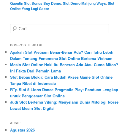
Quentin Slot Bonus Buy Demo
,
Slot Demo Mahjong Ways
,
Slot
Online Yang Lagi Gacor
C
a
r
i
POS-POS TERBARU
Apakah Slot Vietnam Benar-Benar Ada? Cari Tahu Lebih
Dalam Tentang Fenomena Slot Online Bertema Vietnam
Mesin Slot Online Hoki Itu Beneran Ada Atau Cuma Mitos?
Ini Fakta Dari Pemain Lama
Slot Bebas Blokir: Cara Mudah Akses Game Slot Online
Tanpa Ribet di Indonesia
RTp Slot 5 Lions Dance Pragmatic Play: Panduan Lengkap
untuk Penggemar Slot Online
Judi Slot Bertema Viking: Menyelami Dunia Mitologi Norse
Lewat Mesin Slot Digital
ARSIP
Agustus 2026