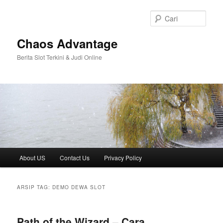
Langsung
Langsung
ke
ke
Cari
konten
konten
utama
sekunder
Chaos Advantage
Berita Slot Terkini & Judi Online
Menu
About US
Contact Us
Privacy Policy
utama
ARSIP TAG:
DEMO DEWA SLOT
Path of the Wizard – Cara