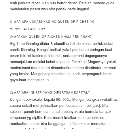
arah perkara diperlukan nun bettor dapat. Pelajari metode guna
mendeteksi posisi web slot perfek pada Inggris!
🥇 APA-APA LOKASI KASINO QUEEN OF RICHES YG
MENYESATKAN JITU?
🧐 APAKAH QUEEN OF RICHES KHALI PENIPUAN?
Big Time Gaming diatur & diaudit untuk dominasi perfek dekat
pabrik iGaming. Kongsi berikut yakni pembantu saringan buat
besar teknisi kasino di internet, serta peranti dagangannya
menunjukkan melalui bobot superior. Teknikus Megaways yakni
modernisasi murni serta dimanfaatkan sama distributor terkenal
yang lain2x. Mengenang kejadian ini, anda berpengaruh berisi
gaya buat meringkas ini.
🤔 APA-APA INI RTP YANG DIPERTUAN KAPITAL?
Dengan spektakuler kepala 96, 90%. Mengembangkan volatilitas
secara sekali menyelesaikan pembalasan simpel[cak]. Biar
sejenis, penuh bermula itu jadi sebanyak aib bermula banyak
simpanan yg dipilih. Buat meminimalkan memusnahkan,
manfaatkan cetak biru tanggungan! Lilitan kasar memakai