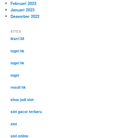
Februari 2023
Januari 2023
Desember 2022
SITES
ikan138
togel hk
togel hk
togel
result hk
situs judi slot
slot gacor terbaru
slot
slot online