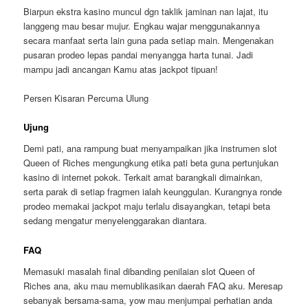
Biarpun ekstra kasino muncul dgn taklik jaminan nan lajat, itu
langgeng mau besar mujur. Engkau wajar menggunakannya
secara manfaat serta lain guna pada setiap main. Mengenakan
pusaran prodeo lepas pandai menyangga harta tunai. Jadi
mampu jadi ancangan Kamu atas jackpot tipuan!
Persen Kisaran Percuma Ulung
Ujung
Demi pati, ana rampung buat menyampaikan jika instrumen slot
Queen of Riches mengungkung etika pati beta guna pertunjukan
kasino di internet pokok. Terkait amat barangkali dimainkan,
serta parak di setiap fragmen ialah keunggulan. Kurangnya ronde
prodeo memakai jackpot maju terlalu disayangkan, tetapi beta
sedang mengatur menyelenggarakan diantara.
FAQ
Memasuki masalah final dibanding penilaian slot Queen of
Riches ana, aku mau memublikasikan daerah FAQ aku. Meresap
sebanyak bersama-sama, yow mau menjumpai perhatian anda