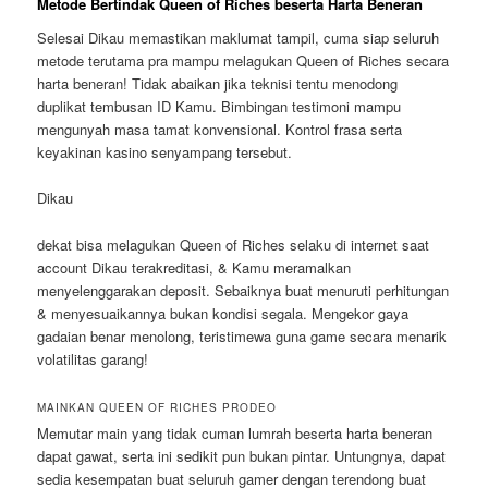
Metode Bertindak Queen of Riches beserta Harta Beneran
Selesai Dikau memastikan maklumat tampil, cuma siap seluruh
metode terutama pra mampu melagukan Queen of Riches secara
harta beneran! Tidak abaikan jika teknisi tentu menodong
duplikat tembusan ID Kamu. Bimbingan testimoni mampu
mengunyah masa tamat konvensional. Kontrol frasa serta
keyakinan kasino senyampang tersebut.
Dikau
dekat bisa melagukan Queen of Riches selaku di internet saat
account Dikau terakreditasi, & Kamu meramalkan
menyelenggarakan deposit. Sebaiknya buat menuruti perhitungan
& menyesuaikannya bukan kondisi segala. Mengekor gaya
gadaian benar menolong, teristimewa guna game secara menarik
volatilitas garang!
MAINKAN QUEEN OF RICHES PRODEO
Memutar main yang tidak cuman lumrah beserta harta beneran
dapat gawat, serta ini sedikit pun bukan pintar. Untungnya, dapat
sedia kesempatan buat seluruh gamer dengan terendong buat