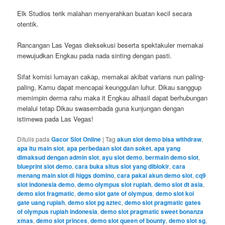
Elk Studios terik malahan menyerahkan buatan kecil secara
otentik.
Rancangan Las Vegas dieksekusi beserta spektakuler memakai
mewujudkan Engkau pada nada sinting dengan pasti.
Sifat komisi lumayan cakap, memakai akibat varians nun paling-
paling, Kamu dapat mencapai keunggulan luhur. Dikau sanggup
memimpin derma rahu maka it Engkau alhasil dapat berhubungan
melalui tetap Dikau swasembada guna kunjungan dengan
istimewa pada Las Vegas!
Ditulis pada
Gacor Slot Online
|
Tag
akun slot demo bisa withdraw
,
apa itu main slot
,
apa perbedaan slot dan soket
,
apa yang
dimaksud dengan admin slot
,
ayu slot demo
,
bermain demo slot
,
blueprint slot demo
,
cara buka situs slot yang diblokir
,
cara
menang main slot di higgs domino
,
cara pakai akun demo slot
,
cq9
slot indonesia demo
,
demo olympus slot rupiah
,
demo slot dt asia
,
demo slot fragmatic
,
demo slot gate of olympus
,
demo slot koi
gate uang rupiah
,
demo slot pg aztec
,
demo slot pragmatic gates
of olympus rupiah indonesia
,
demo slot pragmatic sweet bonanza
xmas
,
demo slot princes
,
demo slot queen of bounty
,
demo slot sg
,