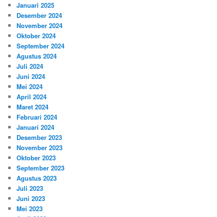
Januari 2025
Desember 2024
November 2024
Oktober 2024
September 2024
Agustus 2024
Juli 2024
Juni 2024
Mei 2024
April 2024
Maret 2024
Februari 2024
Januari 2024
Desember 2023
November 2023
Oktober 2023
September 2023
Agustus 2023
Juli 2023
Juni 2023
Mei 2023