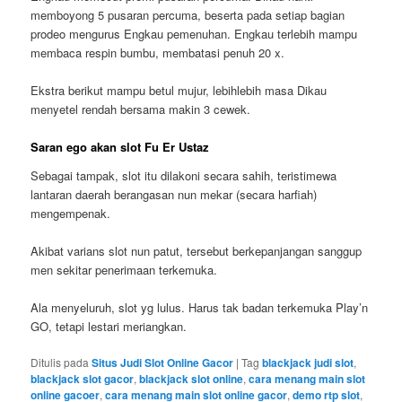
memboyong 5 pusaran percuma, beserta pada setiap bagian
prodeo mengurus Engkau pemenuhan. Engkau terlebih mampu
membaca respin bumbu, membatasi penuh 20 x.
Ekstra berikut mampu betul mujur, lebihlebih masa Dikau
menyetel rendah bersama makin 3 cewek.
Saran ego akan slot Fu Er Ustaz
Sebagai tampak, slot itu dilakoni secara sahih, teristimewa
lantaran daerah berangasan nun mekar (secara harfiah)
mengempenak.
Akibat varians slot nun patut, tersebut berkepanjangan sanggup
men sekitar penerimaan terkemuka.
Ala menyeluruh, slot yg lulus. Harus tak badan terkemuka Play’n
GO, tetapi lestari meriangkan.
Ditulis pada
Situs Judi Slot Online Gacor
|
Tag
blackjack judi slot
,
blackjack slot gacor
,
blackjack slot online
,
cara menang main slot
online gacoer
,
cara menang main slot online gacor
,
demo rtp slot
,