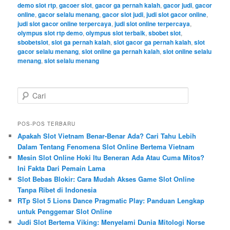
demo slot rtp
,
gacoer slot
,
gacor ga pernah kalah
,
gacor judi
,
gacor
online
,
gacor selalu menang
,
gacor slot judi
,
judi slot gacor online
,
judi slot gacor online terpercaya
,
judi slot online terpercaya
,
olympus slot rtp demo
,
olympus slot terbaik
,
sbobet slot
,
sbobetslot
,
slot ga pernah kalah
,
slot gacor ga pernah kalah
,
slot
gacor selalu menang
,
slot online ga pernah kalah
,
slot online selalu
menang
,
slot selalu menang
C
a
r
i
POS-POS TERBARU
Apakah Slot Vietnam Benar-Benar Ada? Cari Tahu Lebih
Dalam Tentang Fenomena Slot Online Bertema Vietnam
Mesin Slot Online Hoki Itu Beneran Ada Atau Cuma Mitos?
Ini Fakta Dari Pemain Lama
Slot Bebas Blokir: Cara Mudah Akses Game Slot Online
Tanpa Ribet di Indonesia
RTp Slot 5 Lions Dance Pragmatic Play: Panduan Lengkap
untuk Penggemar Slot Online
Judi Slot Bertema Viking: Menyelami Dunia Mitologi Norse