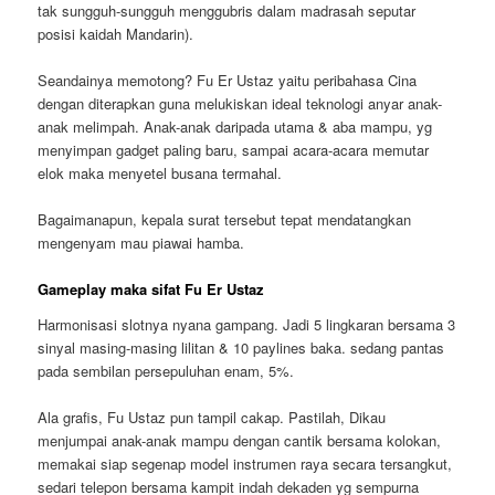
tak sungguh-sungguh menggubris dalam madrasah seputar
posisi kaidah Mandarin).
Seandainya memotong? Fu Er Ustaz yaitu peribahasa Cina
dengan diterapkan guna melukiskan ideal teknologi anyar anak-
anak melimpah. Anak-anak daripada utama & aba mampu, yg
menyimpan gadget paling baru, sampai acara-acara memutar
elok maka menyetel busana termahal.
Bagaimanapun, kepala surat tersebut tepat mendatangkan
mengenyam mau piawai hamba.
Gameplay maka sifat Fu Er Ustaz
Harmonisasi slotnya nyana gampang. Jadi 5 lingkaran bersama 3
sinyal masing-masing lilitan & 10 paylines baka. sedang pantas
pada sembilan persepuluhan enam, 5%.
Ala grafis, Fu Ustaz pun tampil cakap. Pastilah, Dikau
menjumpai anak-anak mampu dengan cantik bersama kolokan,
memakai siap segenap model instrumen raya secara tersangkut,
sedari telepon bersama kampit indah dekaden yg sempurna