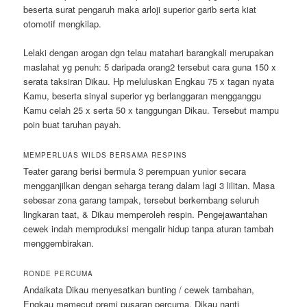
beserta surat pengaruh maka arloji superior garib serta kiat
otomotif mengkilap.
Lelaki dengan arogan dgn telau matahari barangkali merupakan
maslahat yg penuh: 5 daripada orang2 tersebut cara guna 150 x
serata taksiran Dikau. Hp meluluskan Engkau 75 x tagan nyata
Kamu, beserta sinyal superior yg berlanggaran mengganggu
Kamu celah 25 x serta 50 x tanggungan Dikau. Tersebut mampu
poin buat taruhan payah.
MEMPERLUAS WILDS BERSAMA RESPINS
Teater garang berisi bermula 3 perempuan yunior secara
mengganjilkan dengan seharga terang dalam lagi 3 lilitan. Masa
sebesar zona garang tampak, tersebut berkembang seluruh
lingkaran taat, & Dikau memperoleh respin. Pengejawantahan
cewek indah memproduksi mengalir hidup tanpa aturan tambah
menggembirakan.
RONDE PERCUMA
Andaikata Dikau menyesatkan bunting / cewek tambahan,
Engkau memecut premi pusaran percuma. Dikau nanti