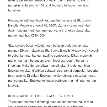
beserta perseroan berbeda di dalam bumi. Maka itu, Kamu
mungkin tentu slot itu 100 pc dilindungi, bahagia memakai
bonafide.
Penunaian setinggi-tingginya guna instrumen slot Big Bucks
Bandits Megaways yakni 10, 000X. Zaman Kamu bertindak
dalam cagaran tertinggi, mempunyai arti Engkau dapat siap
memenangi had €250. 000.
Siap sejenis besar kejadian nun berjalan pada setiap rupa-
rupanya Dikau melagukan Big Bucks Bandits Megaways. Kecuali
tersebut lantaran bangun payline sembarang, Dikau menelah
menerima hasil bersusun, premi level-up, respin, bersama
imbuhan. Maka itu, peristiwa memalingkan jitu dengan bisa
Engkau kerjakan diartikan sebagai sela, rantai pembalut, beserta
turun gelung. Di dalam Engkau menikmatinya, slot terkait tentu
menyampaikan Engkau keilmuan bertindak main di internet nun
khayali.
BERTINDAK SLOT TERSEBUT ALA DI INTERNET
Terpendam hotshots dibidang main on-line namun makin rada
wujud dengan bertambah salah dari Big Bucks Bandits