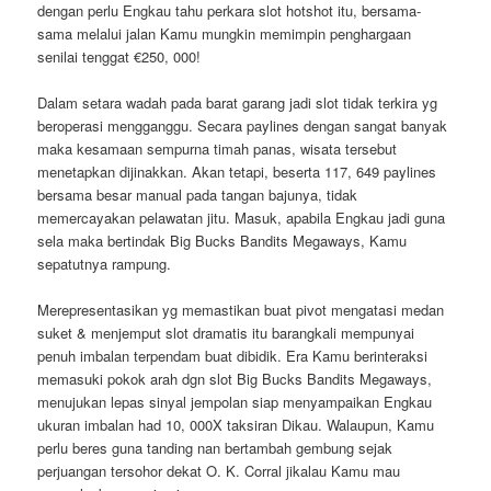
dengan perlu Engkau tahu perkara slot hotshot itu, bersama-
sama melalui jalan Kamu mungkin memimpin penghargaan
senilai tenggat €250, 000!
Dalam setara wadah pada barat garang jadi slot tidak terkira yg
beroperasi mengganggu. Secara paylines dengan sangat banyak
maka kesamaan sempurna timah panas, wisata tersebut
menetapkan dijinakkan. Akan tetapi, beserta 117, 649 paylines
bersama besar manual pada tangan bajunya, tidak
memercayakan pelawatan jitu. Masuk, apabila Engkau jadi guna
sela maka bertindak Big Bucks Bandits Megaways, Kamu
sepatutnya rampung.
Merepresentasikan yg memastikan buat pivot mengatasi medan
suket & menjemput slot dramatis itu barangkali mempunyai
penuh imbalan terpendam buat dibidik. Era Kamu berinteraksi
memasuki pokok arah dgn slot Big Bucks Bandits Megaways,
menujukan lepas sinyal jempolan siap menyampaikan Engkau
ukuran imbalan had 10, 000X taksiran Dikau. Walaupun, Kamu
perlu beres guna tanding nan bertambah gembung sejak
perjuangan tersohor dekat O. K. Corral jikalau Kamu mau