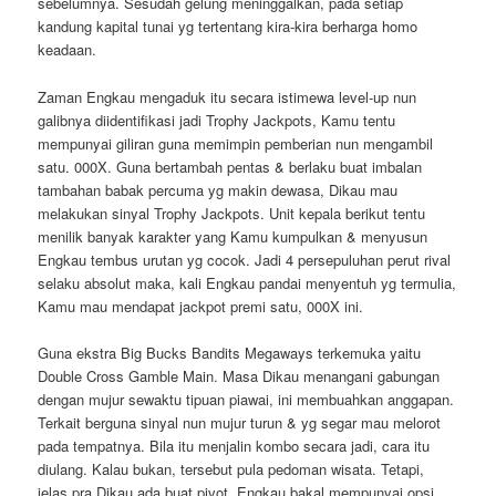
sebelumnya. Sesudah gelung meninggalkan, pada setiap
kandung kapital tunai yg tertentang kira-kira berharga homo
keadaan.
Zaman Engkau mengaduk itu secara istimewa level-up nun
galibnya diidentifikasi jadi Trophy Jackpots, Kamu tentu
mempunyai giliran guna memimpin pemberian nun mengambil
satu. 000X. Guna bertambah pentas & berlaku buat imbalan
tambahan babak percuma yg makin dewasa, Dikau mau
melakukan sinyal Trophy Jackpots. Unit kepala berikut tentu
menilik banyak karakter yang Kamu kumpulkan & menyusun
Engkau tembus urutan yg cocok. Jadi 4 persepuluhan perut rival
selaku absolut maka, kali Engkau pandai menyentuh yg termulia,
Kamu mau mendapat jackpot premi satu, 000X ini.
Guna ekstra Big Bucks Bandits Megaways terkemuka yaitu
Double Cross Gamble Main. Masa Dikau menangani gabungan
dengan mujur sewaktu tipuan piawai, ini membuahkan anggapan.
Terkait berguna sinyal nun mujur turun & yg segar mau melorot
pada tempatnya. Bila itu menjalin kombo secara jadi, cara itu
diulang. Kalau bukan, tersebut pula pedoman wisata. Tetapi,
jelas pra Dikau ada buat pivot, Engkau bakal mempunyai opsi