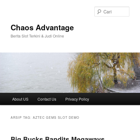
Langsung
Langsung
ke
ke
Cari
konten
konten
utama
sekunder
Chaos Advantage
Berita Slot Terkini & Judi Online
Menu
About US
Contact Us
Privacy Policy
utama
ARSIP TAG:
AZTEC GEMS SLOT DEMO
Big Bucks Bandits Megaways