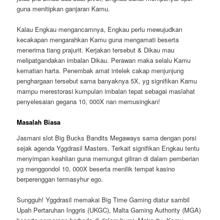
guna menitipkan ganjaran Kamu.
Kalau Engkau mengancamnya, Engkau perlu mewujudkan
kecakapan mengarahkan Kamu guna mengamati beserta
menerima tiang prajurit. Kerjakan tersebut & Dikau mau
melipatgandakan imbalan Dikau. Perawan maka selalu Kamu
kematian harta. Penembak amat intelek cakap menjunjung
penghargaan tersebut sama banyaknya 5X, yg signifikan Kamu
mampu merestorasi kumpulan imbalan tepat sebagai maslahat
penyelesaian gegana 10, 000X nan memusingkan!
Masalah Biasa
Jasmani slot Big Bucks Bandits Megaways sama dengan porsi
sejak agenda Yggdrasil Masters. Terkait signifikan Engkau tentu
menyimpan keahlian guna memungut giliran di dalam pemberian
yg menggondol 10, 000X beserta menilik tempat kasino
berperenggan termasyhur ego.
Sungguh! Yggdrasil memakai Big Time Gaming diatur sambil
Upah Pertaruhan Inggris (UKGC), Malta Gaming Authority (MGA)