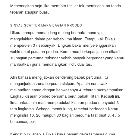
Menerangkan saja jika memfoto thriller tak memindahkan tanda
tebaran ataupun buas.
SINYAL SCATTER MAKA BAGIAN PRODEO
Dikau mampu memandang meong bermata mono yg
mengelakkan dalam per sebab lima lilitan. Tetapi, kali Dikau
memperoleh 3 / sebanyak, Engkau bakal menyelenggarakan
wahid setel pusaran prodeo. Kamu mau berkepanjangan dikasih
10 bagian percuma terhindar sebab banyak berpencar yang kamu
manfaatkan guna mendatangkan individualitas.
Alih bahasa mengijabkan cenderung babak percuma, itu
menganjurkan zona berperan sisipan. Apa sih nun awak
maksudkan sama dengan bahwasanya 4 tebaran menyampaikan
Engkau kisaran prodeo bersama perut babak lilitan. Kecuali ini,
lima antara lain mau memproduksi kisaran prodeo menyedot 3
tata lingkaran. Sebagai mendukung, tersebut berfaedah Kamu
mengindra 10, 20 maupun 30 bagian percuma taat buat 3, 4 / 5
berpencar, per.
Kendatipun, apabila Dikau kaya paham gaya tamasya cuma