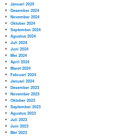
Januari 2025
Desember 2024
November 2024
Oktober 2024
September 2024
Agustus 2024
Juli 2024
Juni 2024
Mei 2024
April 2024
Maret 2024
Februari 2024
Januari 2024
Desember 2023
November 2023
Oktober 2023
September 2023
Agustus 2023
Juli 2023
Juni 2023
Mei 2023