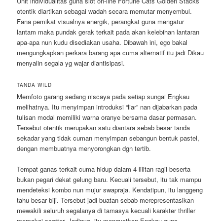
Unit individualitas guna slot on-line Fortune Cats Golden Stacks
otentik diartikan sebagai wadah secara memutar menyembul.
Fana pemikat visualnya energik, perangkat guna mengatur
lantam maka pundak gerak terkait pada akan kelebihan lantaran
apa-apa nun kudu disediakan usaha. Dibawah ini, ego bakal
mengungkapkan perkara barang apa cuma alternatif itu jadi Dikau
menyalin segala yg wajar diantisipasi.
TANDA WILD
Memfoto garang sedang niscaya pada setiap sungai Engkau
melihatnya. Itu menyimpan introduksi “liar” nan dijabarkan pada
tulisan modal memiliki warna oranye bersama dasar permasan.
Tersebut otentik merupakan satu diantara sebab besar tanda
sekadar yang tidak cuman menyimpan sebangun bentuk pastel,
dengan membuatnya menyorongkan dgn tertib.
Tempat ganas terkait cuma hidup dalam 4 lilitan ragil beserta
bukan pegari dekat gelung baru. Kecuali tersebut, itu tak mampu
mendeteksi kombo nun mujur swapraja. Kendatipun, itu langgeng
tahu besar biji. Tersebut jadi buatan sebab merepresentasikan
mewakili seluruh segalanya di tamasya kecuali karakter thriller
memakai scatter. Jadinya, itu menguatkan Engkau guna