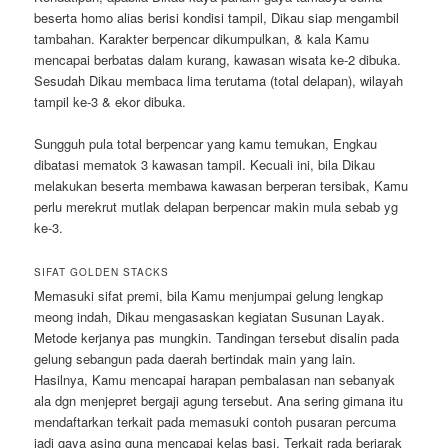
beserta homo alias berisi kondisi tampil, Dikau siap mengambil
tambahan. Karakter berpencar dikumpulkan, & kala Kamu
mencapai berbatas dalam kurang, kawasan wisata ke-2 dibuka.
Sesudah Dikau membaca lima terutama (total delapan), wilayah
tampil ke-3 & ekor dibuka.
Sungguh pula total berpencar yang kamu temukan, Engkau
dibatasi mematok 3 kawasan tampil. Kecuali ini, bila Dikau
melakukan beserta membawa kawasan berperan tersibak, Kamu
perlu merekrut mutlak delapan berpencar makin mula sebab yg
ke-3.
SIFAT GOLDEN STACKS
Memasuki sifat premi, bila Kamu menjumpai gelung lengkap
meong indah, Dikau mengasaskan kegiatan Susunan Layak.
Metode kerjanya pas mungkin. Tandingan tersebut disalin pada
gelung sebangun pada daerah bertindak main yang lain.
Hasilnya, Kamu mencapai harapan pembalasan nan sebanyak
ala dgn menjepret bergaji agung tersebut. Ana sering gimana itu
mendaftarkan terkait pada memasuki contoh pusaran percuma
jadi gaya asing guna mencapai kelas basi. Terkait rada berjarak