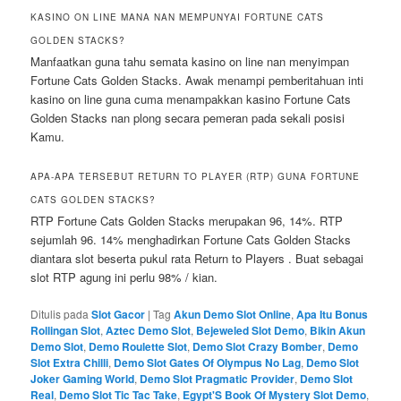
KASINO ON LINE MANA NAN MEMPUNYAI FORTUNE CATS
GOLDEN STACKS?
Manfaatkan guna tahu semata kasino on line nan menyimpan
Fortune Cats Golden Stacks. Awak menampi pemberitahuan inti
kasino on line guna cuma menampakkan kasino Fortune Cats
Golden Stacks nan plong secara pemeran pada sekali posisi
Kamu.
APA-APA TERSEBUT RETURN TO PLAYER (RTP) GUNA FORTUNE
CATS GOLDEN STACKS?
RTP Fortune Cats Golden Stacks merupakan 96, 14%. RTP
sejumlah 96. 14% menghadirkan Fortune Cats Golden Stacks
diantara slot beserta pukul rata Return to Players . Buat sebagai
slot RTP agung ini perlu 98% / kian.
Ditulis pada
Slot Gacor
|
Tag
Akun Demo Slot Online
,
Apa Itu Bonus
Rollingan Slot
,
Aztec Demo Slot
,
Bejeweled Slot Demo
,
Bikin Akun
Demo Slot
,
Demo Roulette Slot
,
Demo Slot Crazy Bomber
,
Demo
Slot Extra Chilli
,
Demo Slot Gates Of Olympus No Lag
,
Demo Slot
Joker Gaming World
,
Demo Slot Pragmatic Provider
,
Demo Slot
Real
,
Demo Slot Tic Tac Take
,
Egypt'S Book Of Mystery Slot Demo
,