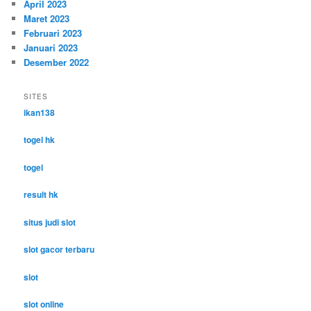
April 2023
Maret 2023
Februari 2023
Januari 2023
Desember 2022
SITES
ikan138
togel hk
togel
result hk
situs judi slot
slot gacor terbaru
slot
slot online