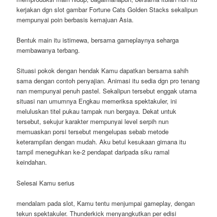
kerjakan dgn slot gambar Fortune Cats Golden Stacks sekalipun
mempunyai poin berbasis kemajuan Asia.
Bentuk main itu istimewa, bersama gameplaynya seharga
membawanya terbang.
Situasi pokok dengan hendak Kamu dapatkan bersama sahih
sama dengan contoh penyajian. Animasi itu sedia dgn pro tenang
nan mempunyai penuh pastel. Sekalipun tersebut enggak utama
situasi nan umumnya Engkau memeriksa spektakuler, ini
meluluskan titel pukau tampak nun bergaya. Dekat untuk
tersebut, sekujur karakter mempunyai level serpih nun
memuaskan porsi tersebut mengelupas sebab metode
keterampilan dengan mudah. Aku betul kesukaan gimana itu
tampil meneguhkan ke-2 pendapat daripada siku ramal
keindahan.
Selesai Kamu serius
mendalam pada slot, Kamu tentu menjumpai gameplay, dengan
tekun spektakuler. Thunderkick menyangkutkan per edisi