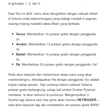
di gulungan 1, 3, dan 5.
Saat fitur ini aktif, kamu akan disuguhkan dengan sebuah wheel
of fortune (roda keberuntungan) yang terbagi menjadi 4 segmen,
masing-masing mewakili dewa Mesir yang berbeda:
Horus
: Memberikan 10 putaran gratis dengan pengganda
2x.
Anubis
: Memberikan 12 putaran gratis dengan pengganda
3x.
Bastet
: Memberikan 15 putaran gratis dengan pengganda
5x.
Ra
: Memberikan 20 putaran gratis dengan pengganda 10x!
Roda akan berputar dan menentukan dewa mana yang akan
membimbingmu. Mendapatkan Ra dengan pengganda 10x adalah
impian setiap pemain. Tapi ceritanya belum selesai! Selama
putaran gratis berlangsung, setiap kali simbol Scatter Pyramid
mendarat, ia akan terkunci di posisinya. Mengumpulkan 3
Scatter lagi selama sesi free spins akan memicu
RETRIGGER
—
roda akan berputar lagi dan memberikan set putaran gratis BARU