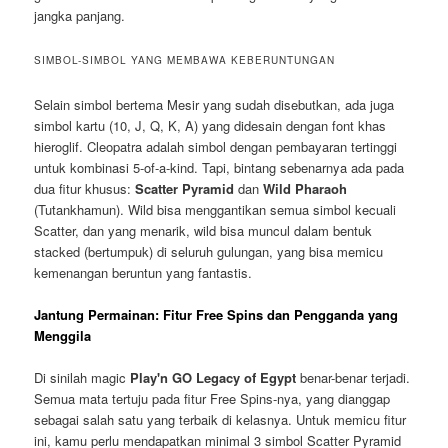
jangka panjang.
SIMBOL-SIMBOL YANG MEMBAWA KEBERUNTUNGAN
Selain simbol bertema Mesir yang sudah disebutkan, ada juga
simbol kartu (10, J, Q, K, A) yang didesain dengan font khas
hieroglif. Cleopatra adalah simbol dengan pembayaran tertinggi
untuk kombinasi 5-of-a-kind. Tapi, bintang sebenarnya ada pada
dua fitur khusus:
Scatter Pyramid
dan
Wild Pharaoh
(Tutankhamun). Wild bisa menggantikan semua simbol kecuali
Scatter, dan yang menarik, wild bisa muncul dalam bentuk
stacked (bertumpuk) di seluruh gulungan, yang bisa memicu
kemenangan beruntun yang fantastis.
Jantung Permainan: Fitur Free Spins dan Pengganda yang
Menggila
Di sinilah magic
Play'n GO Legacy of Egypt
benar-benar terjadi.
Semua mata tertuju pada fitur Free Spins-nya, yang dianggap
sebagai salah satu yang terbaik di kelasnya. Untuk memicu fitur
ini, kamu perlu mendapatkan minimal 3 simbol Scatter Pyramid