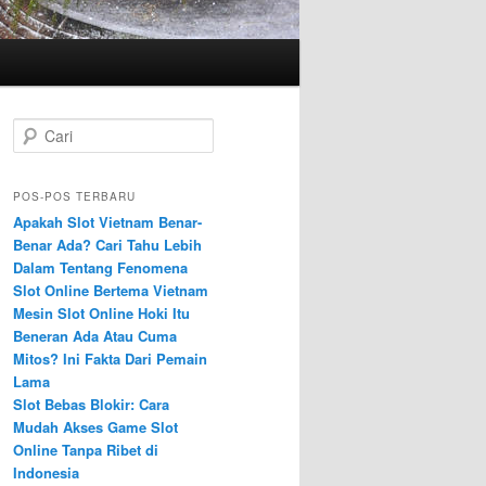
C
a
r
i
POS-POS TERBARU
Apakah Slot Vietnam Benar-
Benar Ada? Cari Tahu Lebih
Dalam Tentang Fenomena
Slot Online Bertema Vietnam
Mesin Slot Online Hoki Itu
Beneran Ada Atau Cuma
Mitos? Ini Fakta Dari Pemain
Lama
Slot Bebas Blokir: Cara
Mudah Akses Game Slot
Online Tanpa Ribet di
Indonesia