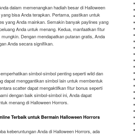
Anda dalam memenangkan hadiah besar di Halloween
i yang bisa Anda terapkan. Pertama, pastikan untuk
es yang Anda mainkan. Semakin banyak paylines yang
 peluang Anda untuk menang. Kedua, manfaatkan fitur
k mungkin. Dengan mendapatkan putaran gratis, Anda
n Anda secara signifikan.
 memperhatikan simbol-simbol penting seperti wild dan
ang dapat menggantikan simbol lain untuk membentuk
ara scatter dapat mengaktifkan fitur bonus seperti
ami dengan baik simbol-simbol ini, Anda dapat
tuk menang di Halloween Horrors.
nline Terbaik untuk Bermain Halloween Horrors
oba keberuntungan Anda di Halloween Horrors, ada