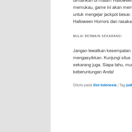
memukau, game ini akan memb
untuk mengejar jackpot besar.
Halloween Horrors dan rasaka
MULAI BERMAIN SEKARANG!
Jangan lewatkan kesempatan 
mengasyikkan. Kunjungi situs 
sekarang juga. Siapa tahu, m
keberuntungan Anda!
Ditulis pada
Slot Indonesia
|
Tag
jud