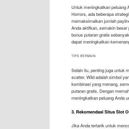
Untuk meningkatkan peluang 
Horrors, ada beberapa strateg
memaksimalkan jumlah paylin
Anda aktifkan, semakin besar
bonus putaran gratis sebanya
dapat meningkatkan kemenanga
TIPS BERMAIN
Selain itu, penting juga untuk
scatter. Wild adalah simbol y
kombinasi yang menang, sement
putaran gratis. Dengan memah
meningkatkan peluang Anda un
3. Rekomendasi Situs Slot O
Jika Anda tertarik untuk menc