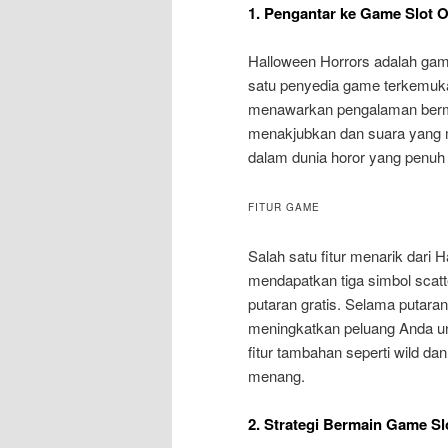
1. Pengantar ke Game Slot 
Halloween Horrors adalah gam
satu penyedia game terkemuka 
menawarkan pengalaman berm
menakjubkan dan suara yang
dalam dunia horor yang penuh 
FITUR GAME
Salah satu fitur menarik dari 
mendapatkan tiga simbol scat
putaran gratis. Selama putara
meningkatkan peluang Anda un
fitur tambahan seperti wild d
menang.
2. Strategi Bermain Game Sl