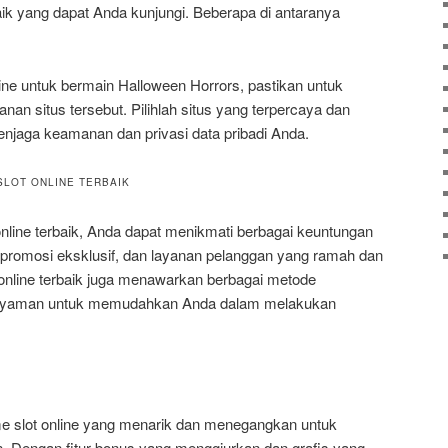
baik yang dapat Anda kunjungi. Beberapa di antaranya
line untuk bermain Halloween Horrors, pastikan untuk
an situs tersebut. Pilihlah situs yang terpercaya dan
menjaga keamanan dan privasi data pribadi Anda.
SLOT ONLINE TERBAIK
nline terbaik, Anda dapat menikmati berbagai keuntungan
 promosi eksklusif, dan layanan pelanggan yang ramah dan
ot online terbaik juga menawarkan berbagai metode
nyaman untuk memudahkan Anda dalam melakukan
e slot online yang menarik dan menegangkan untuk
. Dengan fitur bonus yang menggiurkan dan grafis yang