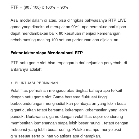
RTP = (90 / 100) x 100% = 90%
Asal model dalam di atas, bisa diringkas bahwasanya RTP LIVE
game yang dimaksud merupakan 90%, apa bermakna partisipan
dapat mendambakan balik 90 kesatuan menjadi kemenangan
sebab masing-masing 100 satuan pertaruhan apa dijalankan.
Faktor-faktor siapa Mendominasi RTP
RTP satu game slot bisa terpengaruh dari sejumlah penyebab, di
antaranya adalah:
1. FLUKTUASI PERMAINAN
Volatilitas permainan mengacu atas tingkat bahaya apa terkait
dengan satu game slot.Game bersama fluktuasi tinggi
berkecenderungan menghadiahkan pembayaran yang lebih besar
gigantic, akan tetapi bersama kekerapan keberhasilan yang lebih
pendek. Berlawanan, game dengan volatilitas ceper cenderung
memberikan kemenangan siapa lebih besar mungil, tetapi dengan
frekuensi yang lebih besar sering. Pelaku mampu menyeleksi
gim sesuai serta pilihan volatilitas apa diharapkan.