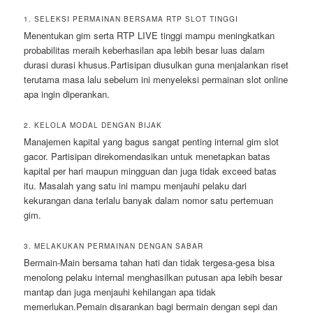
1. SELEKSI PERMAINAN BERSAMA RTP SLOT TINGGI
Menentukan gim serta RTP LIVE tinggi mampu meningkatkan
probabilitas meraih keberhasilan apa lebih besar luas dalam
durasi durasi khusus.Partisipan diusulkan guna menjalankan riset
terutama masa lalu sebelum ini menyeleksi permainan slot online
apa ingin diperankan.
2. KELOLA MODAL DENGAN BIJAK
Manajemen kapital yang bagus sangat penting internal gim slot
gacor. Partisipan direkomendasikan untuk menetapkan batas
kapital per hari maupun mingguan dan juga tidak exceed batas
itu. Masalah yang satu ini mampu menjauhi pelaku dari
kekurangan dana terlalu banyak dalam nomor satu pertemuan
gim.
3. MELAKUKAN PERMAINAN DENGAN SABAR
Bermain-Main bersama tahan hati dan tidak tergesa-gesa bisa
menolong pelaku internal menghasilkan putusan apa lebih besar
mantap dan juga menjauhi kehilangan apa tidak
memerlukan.Pemain disarankan bagi bermain dengan sepi dan