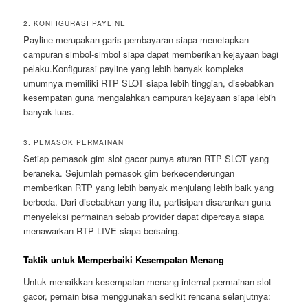
2. KONFIGURASI PAYLINE
Payline merupakan garis pembayaran siapa menetapkan
campuran simbol-simbol siapa dapat memberikan kejayaan bagi
pelaku.Konfigurasi payline yang lebih banyak kompleks
umumnya memiliki RTP SLOT siapa lebih tinggian, disebabkan
kesempatan guna mengalahkan campuran kejayaan siapa lebih
banyak luas.
3. PEMASOK PERMAINAN
Setiap pemasok gim slot gacor punya aturan RTP SLOT yang
beraneka. Sejumlah pemasok gim berkecenderungan
memberikan RTP yang lebih banyak menjulang lebih baik yang
berbeda. Dari disebabkan yang itu, partisipan disarankan guna
menyeleksi permainan sebab provider dapat dipercaya siapa
menawarkan RTP LIVE siapa bersaing.
Taktik untuk Memperbaiki Kesempatan Menang
Untuk menaikkan kesempatan menang internal permainan slot
gacor, pemain bisa menggunakan sedikit rencana selanjutnya: