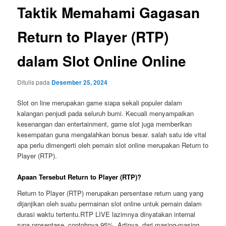
Taktik Memahami Gagasan
Return to Player (RTP)
dalam Slot Online Online
Ditulis pada
Desember 25, 2024
Slot on line merupakan game siapa sekali populer dalam
kalangan penjudi pada seluruh bumi. Kecuali menyampaikan
kesenangan dan entertainment, game slot juga memberikan
kesempatan guna mengalahkan bonus besar. salah satu ide vital
apa perlu dimengerti oleh pemain slot online merupakan Return to
Player (RTP).
Apaan Tersebut Return to Player (RTP)?
Return to Player (RTP) merupakan persentase return uang yang
dijanjikan oleh suatu permainan slot online untuk pemain dalam
durasi waktu tertentu.RTP LIVE lazimnya dinyatakan internal
rupa prosentase, contohnya 95%. Artinya, dari masing-masing