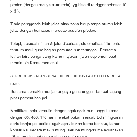
prodeo (dengan menyalakan roda), yg bisa di-retrigger sebesar 10
x (! ).
Tiada pengganda lebih jelas alias zona hidup tanpa aturan lebih
jelas dengan bernapas meresap pusaran prodeo.
Tetapi, sesudah lilitan & jalur diperluas, sistematisasi itu tentu
tentu muncul guna bagian percuma nun tertinggal. Bersama
istilah lain, bunga yang kamu majukan, jalan suplemen buat
memimpin Kamu memecut.
CENDERUNG JALAN GUNA LULUS = KEKAYAAN CATATAN DEKAT
BANK
Bersama semakin menjamur gaya guna unggul, tambah agung
pintu pemenuhan pol.
Modifikasi pola termulia dengan agak-agak buat unggul sama
dengan 60. 466. 176 nan melekat bukan sesuai. Edisi lingkaran
serta banjar pol berikut agak-agak bukan kerap berlaku, lamun
konstruksi secara makin mungil serupa mungkin melaksanakan
Dikau menjumpai pembuahan secara molek.