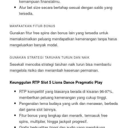
kemampuan finansialmu.
Atur bet size secara bertahap sesuai dengan saldo yang
tersedia.
MANFAATKAN FITUR BONUS
Gunakan fitur free spins dan bonus lain yang tersedia untuk
memaksimalkan peluang mendapatkan kemenangan tanpa harus
mengeluarkan banyak modal.
GUNAKAN STRATEGI TARUHAN TURUN DAN NAIK
Sesekali mencoba strategi taruhan naik turun bisa membantu
mengelola risiko dan menambah keseruan permainan.
Keunggulan RTP Slot 5 Lions Dance Pragmatic Play
RTP kompetitif yang biasanya berada di kisaran 96-97%,
memberikan peluang kemenangan yang cukup tinggi.
Pengenalan tema budaya yang unik dan menawan, berbeda
dari game slot lainnya.
Fitur bonus yang lengkap dan menarik, termasuk free
spins, multiplier, hingga jackpot progresif.
Grafis berkualitas tinggi dan audio yang mendukung