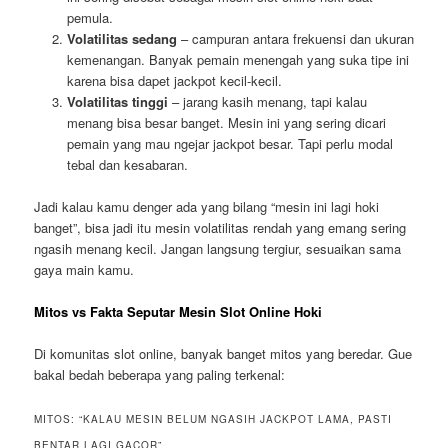
pemula.
Volatilitas sedang
– campuran antara frekuensi dan ukuran
kemenangan. Banyak pemain menengah yang suka tipe ini
karena bisa dapet jackpot kecil-kecil.
Volatilitas tinggi
– jarang kasih menang, tapi kalau
menang bisa besar banget. Mesin ini yang sering dicari
pemain yang mau ngejar jackpot besar. Tapi perlu modal
tebal dan kesabaran.
Jadi kalau kamu denger ada yang bilang “mesin ini lagi hoki
banget”, bisa jadi itu mesin volatilitas rendah yang emang sering
ngasih menang kecil. Jangan langsung tergiur, sesuaikan sama
gaya main kamu.
Mitos vs Fakta Seputar Mesin Slot Online Hoki
Di komunitas slot online, banyak banget mitos yang beredar. Gue
bakal bedah beberapa yang paling terkenal:
MITOS: “KALAU MESIN BELUM NGASIH JACKPOT LAMA, PASTI
BENTAR LAGI GACOR”