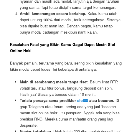
nyaman dan masih ada modal, lanjutin aja dengan taruhan
yang sama. Tapi tetap disiplin sama target kemenangan.
Ambil kemenangan secara bertahap.
Kalau kamu udah
dapet untung 100% dari modal, tarik setengahnya. Sisanya
bisa dipake buat main lagi. Dengan begitu, kamu tetap
punya modal cadangan meskipun nanti kalah.
Kesalahan Fatal yang Bikin Kamu Gagal Dapet Mesin Slot
Online Hoki
Banyak pemain, terutama yang baru, sering bikin kesalahan yang
bikin modal cepet ludes. Ini beberapa di antaranya:
Main di sembarang mesin tanpa riset.
Belum lihat RTP,
volatilitas, atau fitur bonus, langsung deposit dan spin.
Hasilnya? Biasanya boncos dalam 10 menit.
Terlalu percaya sama prediktor
slot88
atau bocoran.
Di
grup Telegram atau forum, sering ada yang jual “bocoran
mesin slot online hoki”. Itu penipuan. Nggak ada yang bisa
prediksi RNG. Mereka cuma manfaatin orang yang lagi
desperate.
Ngejar kekalahan.
Udah kalah 200 ribu, malah deposit lagi