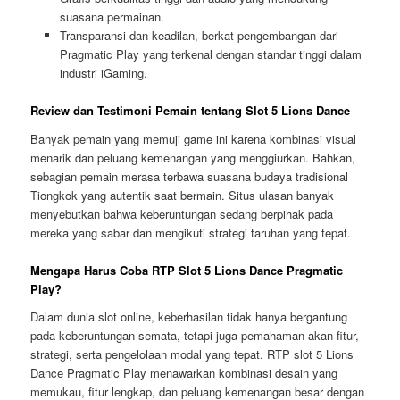
suasana permainan.
Transparansi dan keadilan, berkat pengembangan dari
Pragmatic Play yang terkenal dengan standar tinggi dalam
industri iGaming.
Review dan Testimoni Pemain tentang Slot 5 Lions Dance
Banyak pemain yang memuji game ini karena kombinasi visual
menarik dan peluang kemenangan yang menggiurkan. Bahkan,
sebagian pemain merasa terbawa suasana budaya tradisional
Tiongkok yang autentik saat bermain. Situs ulasan banyak
menyebutkan bahwa keberuntungan sedang berpihak pada
mereka yang sabar dan mengikuti strategi taruhan yang tepat.
Mengapa Harus Coba RTP Slot 5 Lions Dance Pragmatic
Play?
Dalam dunia slot online, keberhasilan tidak hanya bergantung
pada keberuntungan semata, tetapi juga pemahaman akan fitur,
strategi, serta pengelolaan modal yang tepat. RTP slot 5 Lions
Dance Pragmatic Play menawarkan kombinasi desain yang
memukau, fitur lengkap, dan peluang kemenangan besar dengan