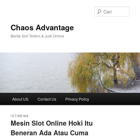
Langsung
Langsung
ke
ke
Cari
konten
konten
utama
sekunder
Chaos Advantage
Berita Slot Terkini & Judi Online
Menu
About US
Contact Us
Privacy Policy
utama
ISTIMEWA
Mesin Slot Online Hoki Itu
Beneran Ada Atau Cuma