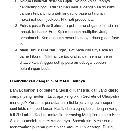
Kelola Bankroll dengan Bijak:
Karena volatilitasnya
cenderung tinggi, atur taruhan sesuai dengan saldo kamu.
Jangan terpancing untuk langsung pasang taruhan
maksimal demi jackpot. Nikmati prosesnya.
Fokus pada Free Spins:
Target utama di game ini adalah
masuk ke babak Free Spins dengan multiplier. Jadi,
bersabarlah. Kemenangan besar biasanya datang dari fase
ini.
Main untuk Hiburan:
Ingat, slot pada dasarnya adalah
game hiburan. Nikmati cerita, grafis, dan sensasi yang
ditawarkan. Anggap setiap putaran sebagai sebuah
petualangan kecil.
Dibandingkan dengan Slot Mesir Lainnya
Banyak banget slot bertema Mesir di luar sana, dari yang klasik
sampai yang modern. Lalu, apa yang bikin
Secrets of Cleopatra
menonjol? Pertama, pendekatan artistiknya yang lebih seperti
seni lukis memberi kesan klasik dan elegan, beda dengan yang
full 3D kartun. Kedua, mekanik Increasing Multiplier selama Free
Spins itu adalah “secret sauce”-nya. Banyak slot Mesir cuma
menawarkan putaran gratis biasa atau multiplier tetap. Di sini,