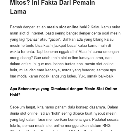
Mitos? Ini Fakta Dari Pemain
Lama
Ditulis pada
Juli 29, 2026
Pernah denger istilah
mesin slot online hoki
? Kalau kamu suka
main slot di internet, pasti sering banget denger cerita soal mesin
yang lagi “panas” atau “gacor”. Bahkan ada yang bilang kalau
mesin tertentu bisa kasih jackpot besar kalau kamu main di
waktu tertentu. Tapi beneran nggak sih? Atau ini cuma omongan
orang doang? Gue udah main slot online lumayan lama, dan
dalam artikel ini gue mau bahas tuntas soal mesin slot online
hoki, mulai dari cara kerjanya, mitos yang beredar, sampai tips
biar modal kamu nggak langsung ludes. Yuk, simak baik-baik.
Apa Sebenarnya yang Dimaksud dengan Mesin Slot Online
Hoki?
Sebelum lanjut, kita harus paham dulu konsep dasarnya. Dalam
dunia slot online, istilah “hoki” sering dipake buat nyebut mesin
yang lagi dalam fase memberikan kemenangan. Padahal secara
teknis, semua mesin slot online menggunakan sistem RNG