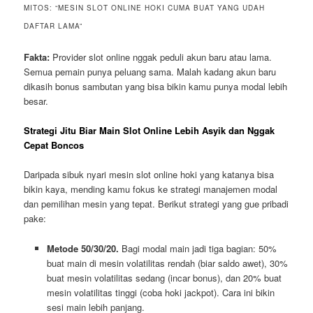
MITOS: “MESIN SLOT ONLINE HOKI CUMA BUAT YANG UDAH
DAFTAR LAMA”
Fakta:
Provider slot online nggak peduli akun baru atau lama.
Semua pemain punya peluang sama. Malah kadang akun baru
dikasih bonus sambutan yang bisa bikin kamu punya modal lebih
besar.
Strategi Jitu Biar Main Slot Online Lebih Asyik dan Nggak
Cepat Boncos
Daripada sibuk nyari mesin slot online hoki yang katanya bisa
bikin kaya, mending kamu fokus ke strategi manajemen modal
dan pemilihan mesin yang tepat. Berikut strategi yang gue pribadi
pake:
Metode 50/30/20.
Bagi modal main jadi tiga bagian: 50%
buat main di mesin volatilitas rendah (biar saldo awet), 30%
buat mesin volatilitas sedang (incar bonus), dan 20% buat
mesin volatilitas tinggi (coba hoki jackpot). Cara ini bikin
sesi main lebih panjang.