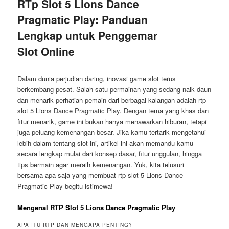
RTp Slot 5 Lions Dance
Pragmatic Play: Panduan
Lengkap untuk Penggemar
Slot Online
Ditulis pada
Juli 3, 2026
Dalam dunia perjudian daring, inovasi game slot terus
berkembang pesat. Salah satu permainan yang sedang naik daun
dan menarik perhatian pemain dari berbagai kalangan adalah rtp
slot 5 Lions Dance Pragmatic Play. Dengan tema yang khas dan
fitur menarik, game ini bukan hanya menawarkan hiburan, tetapi
juga peluang kemenangan besar. Jika kamu tertarik mengetahui
lebih dalam tentang slot ini, artikel ini akan memandu kamu
secara lengkap mulai dari konsep dasar, fitur unggulan, hingga
tips bermain agar meraih kemenangan. Yuk, kita telusuri
bersama apa saja yang membuat rtp slot 5 Lions Dance
Pragmatic Play begitu istimewa!
Mengenal RTP Slot 5 Lions Dance Pragmatic Play
APA ITU RTP DAN MENGAPA PENTING?