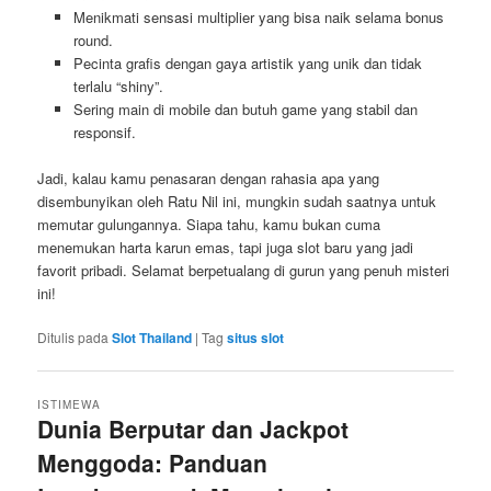
Menikmati sensasi multiplier yang bisa naik selama bonus
round.
Pecinta grafis dengan gaya artistik yang unik dan tidak
terlalu “shiny”.
Sering main di mobile dan butuh game yang stabil dan
responsif.
Jadi, kalau kamu penasaran dengan rahasia apa yang
disembunyikan oleh Ratu Nil ini, mungkin sudah saatnya untuk
memutar gulungannya. Siapa tahu, kamu bukan cuma
menemukan harta karun emas, tapi juga slot baru yang jadi
favorit pribadi. Selamat berpetualang di gurun yang penuh misteri
ini!
Ditulis pada
Slot Thailand
|
Tag
situs slot
ISTIMEWA
Dunia Berputar dan Jackpot
Menggoda: Panduan