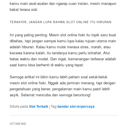
kamu main asal-asalan dan ngarep cuan instan, mesin manapun
bakal terasa sial.
TERAKHIR, JANGAN LUPA BAHWA SLOT ONLINE ITU HIBURAN
Ini yang paling penting. Mesin slot online hoki itu topik seru buat
dibahas, tapi jangan sampai kamu lupa kalau tujuan utama main
adalah hiburan. Kalau kamu mulai merasa stres, marah, atau
kecewa karena kalah, itu tandanya kamu perlu istirahat. Atur
batas waktu dan modal. Dan ingat, kemenangan terbesar adalah
saat kamu bisa berhenti di waktu yang tepat.
Semoga artikel ini bikin kamu lebih paham soal seluk-beluk
mesin slot online hoki. Nggak ada jaminan menang, tapi dengan
pengetahuan yang bener, pengalaman main kamu pasti lebih
asyik. Selamat mencoba dan semoga beruntung!
Ditulis pada
Slot Terbaik
|
Tag
bandar slot terpercaya
ISTIMEWA