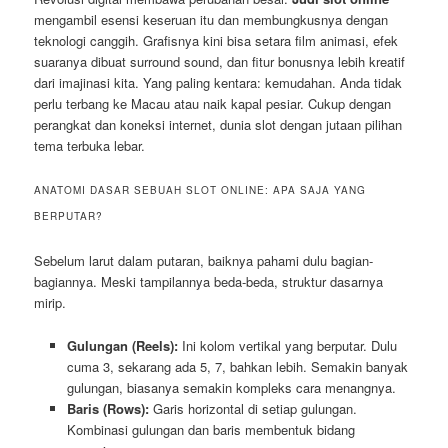
mengambil esensi keseruan itu dan membungkusnya dengan
teknologi canggih. Grafisnya kini bisa setara film animasi, efek
suaranya dibuat surround sound, dan fitur bonusnya lebih kreatif
dari imajinasi kita. Yang paling kentara: kemudahan. Anda tidak
perlu terbang ke Macau atau naik kapal pesiar. Cukup dengan
perangkat dan koneksi internet, dunia slot dengan jutaan pilihan
tema terbuka lebar.
ANATOMI DASAR SEBUAH SLOT ONLINE: APA SAJA YANG
BERPUTAR?
Sebelum larut dalam putaran, baiknya pahami dulu bagian-
bagiannya. Meski tampilannya beda-beda, struktur dasarnya
mirip.
Gulungan (Reels):
Ini kolom vertikal yang berputar. Dulu
cuma 3, sekarang ada 5, 7, bahkan lebih. Semakin banyak
gulungan, biasanya semakin kompleks cara menangnya.
Baris (Rows):
Garis horizontal di setiap gulungan.
Kombinasi gulungan dan baris membentuk bidang