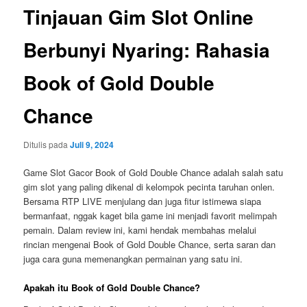
Tinjauan Gim Slot Online
Berbunyi Nyaring: Rahasia
Book of Gold Double
Chance
Ditulis pada
Juli 9, 2024
Game Slot Gacor Book of Gold Double Chance adalah salah satu
gim slot yang paling dikenal di kelompok pecinta taruhan onlen.
Bersama RTP LIVE menjulang dan juga fitur istimewa siapa
bermanfaat, nggak kaget bila game ini menjadi favorit melimpah
pemain. Dalam review ini, kami hendak membahas melalui
rincian mengenai Book of Gold Double Chance, serta saran dan
juga cara guna memenangkan permainan yang satu ini.
Apakah itu Book of Gold Double Chance?