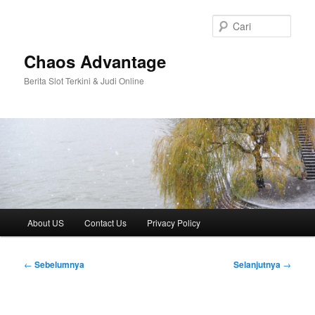
Langsung
ke
Cari
konten
utama
Chaos Advantage
Berita Slot Terkini & Judi Online
Menu
About US
Contact Us
Privacy Policy
utama
Navigasi
←
Sebelumnya
Selanjutnya
→
Tulisan