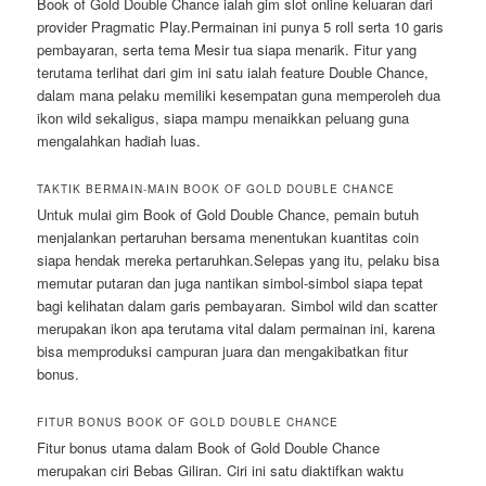
Book of Gold Double Chance ialah gim slot online keluaran dari
provider Pragmatic Play.Permainan ini punya 5 roll serta 10 garis
pembayaran, serta tema Mesir tua siapa menarik. Fitur yang
terutama terlihat dari gim ini satu ialah feature Double Chance,
dalam mana pelaku memiliki kesempatan guna memperoleh dua
ikon wild sekaligus, siapa mampu menaikkan peluang guna
mengalahkan hadiah luas.
TAKTIK BERMAIN-MAIN BOOK OF GOLD DOUBLE CHANCE
Untuk mulai gim Book of Gold Double Chance, pemain butuh
menjalankan pertaruhan bersama menentukan kuantitas coin
siapa hendak mereka pertaruhkan.Selepas yang itu, pelaku bisa
memutar putaran dan juga nantikan simbol-simbol siapa tepat
bagi kelihatan dalam garis pembayaran. Simbol wild dan scatter
merupakan ikon apa terutama vital dalam permainan ini, karena
bisa memproduksi campuran juara dan mengakibatkan fitur
bonus.
FITUR BONUS BOOK OF GOLD DOUBLE CHANCE
Fitur bonus utama dalam Book of Gold Double Chance
merupakan ciri Bebas Giliran. Ciri ini satu diaktifkan waktu