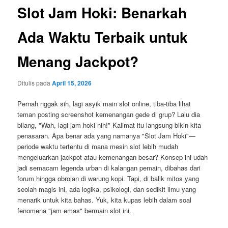
Slot Jam Hoki: Benarkah
Ada Waktu Terbaik untuk
Menang Jackpot?
Ditulis pada
April 15, 2026
Pernah nggak sih, lagi asyik main slot online, tiba-tiba lihat
teman posting screenshot kemenangan gede di grup? Lalu dia
bilang, "Wah, lagi jam hoki nih!" Kalimat itu langsung bikin kita
penasaran. Apa benar ada yang namanya "Slot Jam Hoki"—
periode waktu tertentu di mana mesin slot lebih mudah
mengeluarkan jackpot atau kemenangan besar? Konsep ini udah
jadi semacam legenda urban di kalangan pemain, dibahas dari
forum hingga obrolan di warung kopi. Tapi, di balik mitos yang
seolah magis ini, ada logika, psikologi, dan sedikit ilmu yang
menarik untuk kita bahas. Yuk, kita kupas lebih dalam soal
fenomena "jam emas" bermain slot ini.