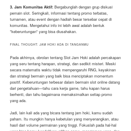
3. Jam Komunitas Aktif:
Bergabunglah dengan grup diskusi
pemain slot. Seringkali, informasi tentang promo terbatas,
turnamen, atau event dengan hadiah besar tersebar cepat di
komunitas. Mengetahui info ini lebih awal adalah bentuk
"keberuntungan" yang bisa diusahakan.
FINAL THOUGHT: JAM HOKI ADA DI TANGANMU
Pada akhirnya, obrolan tentang Slot Jam Hoki adalah percakapan
yang seru tentang harapan, strategi, dan sedikit misteri. Meski
secara matematis waktu tidak mempengaruhi RNG, keyakinan
dan strategi bermain yang baik bisa menciptakan momentum
positif. Keberuntungan terbesar dalam bermain slot online datang
dari pengetahuan—tahu cara kerja game, tahu kapan harus
berhenti, dan tahu bagaimana memaksimalkan setiap promo
yang ada.
Jadi, lain kali ada yang bicara tentang jam hoki, kamu sudah
paham. Itu mungkin hanya kebetulan yang menyenangkan, atau
hasil dari volume permainan yang tinggi. Fokuslah pada hal-hal