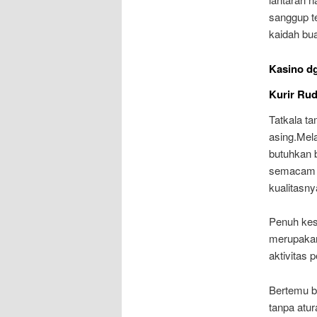
sanggup te
kaidah bu
Kasino d
Kurir Ru
Tatkala ta
asing.Mela
butuhkan 
semacam i
kualitasny
Penuh kes
merupakan
aktivitas 
Bertemu b
tanpa atur