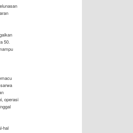
elunasan
garan
agaikan
a 50.
n mampu
memacu
 sarwa
an
, operasi
inggal
l-hal