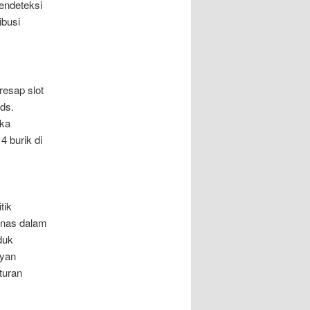
endeteksi
ibusi
resap slot
ds.
ika
 burik di
tik
anas dalam
duk
ayan
turan