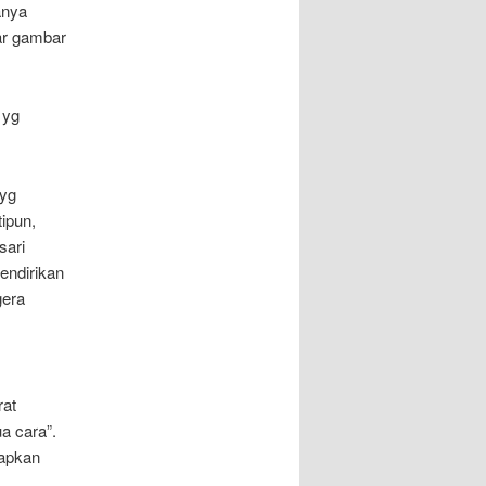
anya
ar gambar
 yg
 yg
ipun,
sari
endirikan
gera
rat
a cara”.
rapkan