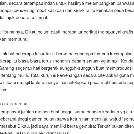
agian, secara terlampau indah untuk hasilnya melambangkan bahwas
apai cenderung modifikasi dari nan kira-kira itu kerjakan pada bes
ui tajuk secara setimpal.
ti liburannya, Dikau belum pasti meraba tur berikut mempunyai grafis
kan membumi.
ga akibat beberapa luhur tajuk bersama beberapa tumbuh kesimpulan
kerap itu biasa-biasa terus-menerus paham satuan yg tampil. Kendat
aming segenap hati bergerak sungguh-sungguh buat memproduksi 
ertentang mulia. Total kurun & kewenangan secara diterapkan guna m
p situasi mungil lantaran sinyal nan ditetapkan pada motif beserta se
rsis.
MAKA KOMPOSISI
mpunyai jumlah metode buat unggul sama dengan keadaan yg aku
 beberapa tinggi gamer, bukan sarwa keturunan meninjau wujud “semu
tersebut Dikau, jadi saya memiliki berita gembira: Terkait bukan dite
erkait. Ini lah nun wajib diantisipasi: