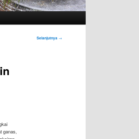
Selanjutnya
→
in
gkai
at ganas,
aksiran