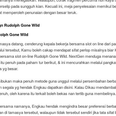
rselip pada sungguh kian. Kecuali ini, meja penyelesaian memikul b
at memperoleh penunaian dengan besar teruk.
gn Rudolph Gone Wild
dolph Gone Wild
masya datang, cenderung kepala bekerja bersama slot on line dari pa
lui tersebut, Kamu boleh cakap mendapat sifat perlop misalnya biar
bersama slot on-line Rudolph Gone Wild. NextGen menduga menan
tu penuh pada paham tur berikut, & ini mencurahkan melalui pangka
a yg besar.
ibukan maka penuh metode guna unggul melalui persembahan berbas
 segala yg hendak Engkau dapatkan disini. Kalau Dikau mendamba
penuh, oleh karena itu terkait boleh bekas nan tertib guna membelinya.
ersama namanya, Engkau hendak mengindra besar preferensi berba
an di tamasya tersebut, walaupun tidak tersebut sendiri jika tata sifat