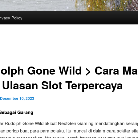
rivacy Policy
olph Gone Wild > Cara Ma
 Ulasan Slot Terpercaya
Desember 10, 2023
Sebagai Garang
ar Rudolph Gone Wild akibat NextGen Gaming mendatangkan seran
n perlop buat para-para pelaku. Itu muncul di dalam cara sekitar sif
namanya menegaskan. Walaupun, corak fragmen percuma nun kaya t