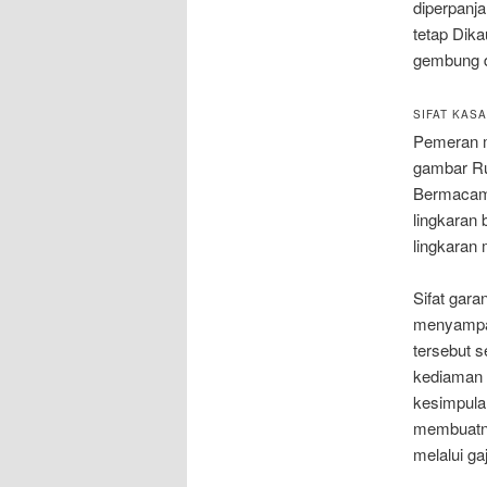
diperpanj
tetap Dika
gembung d
SIFAT KAS
Pemeran me
gambar Ru
Bermacam 
lingkaran
lingkaran
Sifat gara
menyampaik
tersebut 
kediaman 
kesimpula
membuatny
melalui ga