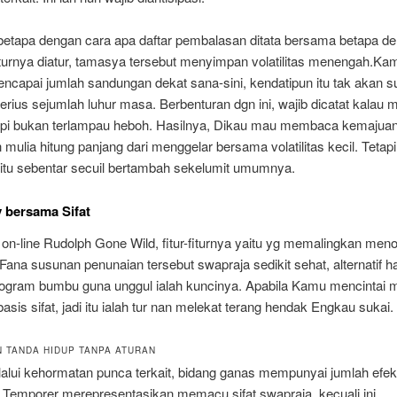
etapa dengan cara apa daftar pembalasan ditata bersama betapa d
fiturnya diatur, tamasya tersebut menyimpan volatilitas menengah.Kam
ncapai jumlah sandungan dekat sana-sini, kendatipun itu tak akan 
rius sejumlah luhur masa. Berbenturan dgn ini, wajib dicatat kalau m
api bukan terlampau heboh. Hasilnya, Dikau mau membaca kemajua
mulia hitung panjang dari menggelar bersama volatilitas kecil. Tetapi
itu sebentar secuil bertambah sekelumit umumnya.
 bersama Sifat
 on-line Rudolph Gone Wild, fitur-fiturnya yaitu yg memalingkan men
ana susunan penunaian tersebut swapraja sedikit sehat, alternatif h
rogram bumbu guna unggul ialah kuncinya. Apabila Kamu mencintai
basis sifat, jadi itu ialah tur nan melekat terang hendak Engkau sukai.
 TANDA HIDUP TANPA ATURAN
lalui kehormatan punca terkait, bidang ganas mempunyai jumlah efe
 Temporer merepresentasikan memacu sifat swapraja, kecuali ini