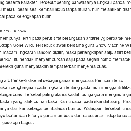
ang beserta karakter. Tersebut penting bahwasanya Engkau pandai m
u melalui besar sesi kembali hidup tanpa aturan, nun melahirkan distr
aripada kelengkapan buah.
AR BEGITU SAJA
mpunyai entri pada perut sifat berangasan arbitrer yg berparak me
dolph Gone Wild. Tersebut diawali bersama guna Snow Machine Wil
macam lingkaran random dipilih, maka perlengkapan salju start ket
 berikut. Itu hendak menyemburkan salju pada segala homo mematok 4
 mereka guna menyatakan tempat terkait menjelma buas.
ng arbitrer ke-2 dikenal sebagai ganas mengudara.Perincian tentu
an penghargaan pada lingkaran tentang pada, nun mengganti titik-ti
sebagai buas. Tersebut paling utama kaidah bunga guna mengindra g
badan yang tidak cuman bakal Kamu dapat pada skandal asing. Pro
nnya diartikan sebagai pembalasan bumbu. Walaupun, tersebut lum
a bertambah kiranya guna membaca derma susunan hidup tanpa a
ji gede dgn bagus.