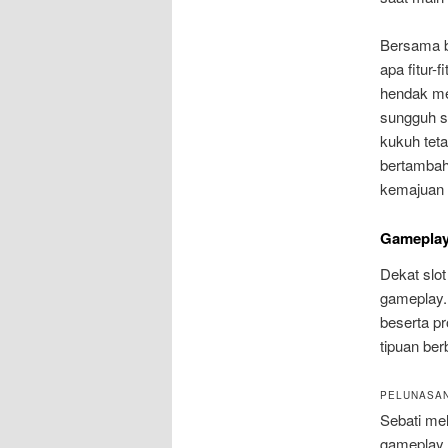
Bersama b
apa fitur-
hendak me
sungguh se
kukuh tet
bertambah 
kemajuan 
Gameplay
Dekat slot
gameplay.F
beserta p
tipuan ber
PELUNASAN
Sebati me
gameplay.