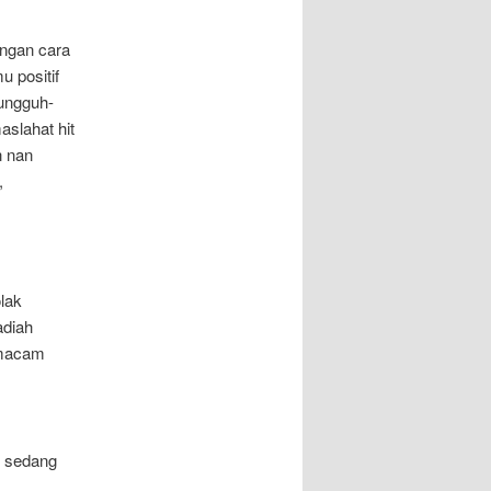
engan cara
u positif
sungguh-
aslahat hit
n nan
,
olak
adiah
 macam
k sedang