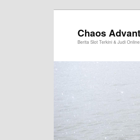
Langsung
ke
konten
Chaos Advan
utama
Berita Slot Terkini & Judi Online