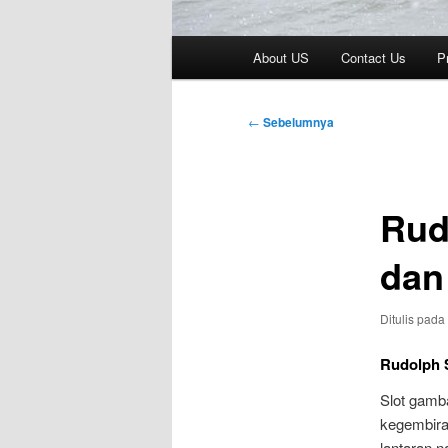
Menu
About US
Contact Us
P
utama
Navigasi
←
Sebelumnya
Tulisan
Rud
dan
Ditulis pada
Rudolph 
Slot gamb
kegembiraa
lantaran 