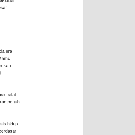
esar
da era
 Kamu
amkan
t
is sifat
kan penuh
sis hidup
 berdasar