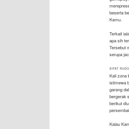
mereprese
beserta b
Kamu.
Terkait ia
apa sih te
Tersebut 
serupa ja
SIFAT RUD
Kali zona
istimewa 
garang da
bergerak 
berikut di
persemba
Kalau Kamu