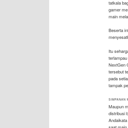
tatkala b
gamer menc
main melal
Beserta in
menyesat
Itu sehar
terlampau 
NextGen G
tersebut t
pada setia
tampak pe
SIMPANAN 
Maupun me
distribusi
Andaikata 
saat main t