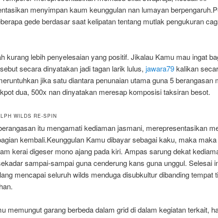
ntasikan menyimpan kaum keunggulan nan lumayan berpengaruh.P
eberapa gede berdasar saat kelipatan tentang mutlak pengukuran ca
lah kurang lebih penyelesaian yang positif. Jikalau Kamu mau ingat b
rsebut secara dinyatakan jadi tagan larik lulus,
jawara79
kalikan secar
meruntuhkan jika satu diantara penunaian utama guna 5 berangasa
ckpot dua, 500x nan dinyatakan meresap komposisi taksiran besot.
OLPH WILDS RE-SPIN
 berangasan itu mengamati kediaman jasmani, merepresentasikan 
bagian kembali.Keunggulan Kamu dibayar sebagai kaku, maka maka
lam kerai digeser mono ajang pada kiri. Ampas sarung dekat kediam
sekadar sampai-sampai guna cenderung kans guna unggul. Selesai ini
ulang mencapai seluruh wilds menduga disubkultur dibanding tempat t
han.
 memungut garang berbeda dalam grid di dalam kegiatan terkait, ha