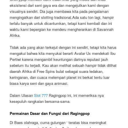
eksistensi dari seni gaya era dan mengejutkan kami dengan
visualnya sendiri. Dia juga membawa kita pada pengalaman
mengingatkan dari slotting tradisional.Ada satu ton lagi, hampir
terlalu banyak untuk dicantumkan, tetapi kami kembali dan ini
waktu kami bepergian ke menderu mengherankan di Savannah
Afrika.
Tidak ada yang akan terkejut dengan ini sendiri, tetapi kita harus
mengakui bahwa kita menyukai berarti Avatar Ux mendekati Ibu
Pertiwi karena mengambil keuntungan darinya reputasi jauh
sebelum itu terjadi. Kau akan melihat sebuah hampir tidak dilihat
daerah Afrika di Free Spins bulat sebagai suara ledakan,
keringanan, dan cuaca melempari planet ini berkat tentu luar
biasa karya seni dan gaya animasi.
Dalam Ulasan
Slot 777
Ragingpop ini, ini memeriksa nya
kesepuluh rangkaian bersama-sama.
Permainan Dasar dan Fungsi dari Ragingpop
Di Baes olahraga, cuma gulungan ‘ teratas bisa meningkat