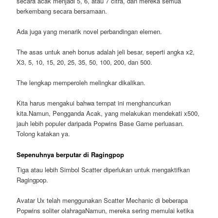
secara acak menjadi 5, 6, atau 7 citra, dan mereka semua
berkembang secara bersamaan.
Ada juga yang menarik novel perbandingan elemen.
The asas untuk aneh bonus adalah jeli besar, seperti angka x2,
X3, 5, 10, 15, 20, 25, 35, 50, 100, 200, dan 500.
The lengkap memperoleh melingkar dikalikan.
Kita harus mengakui bahwa tempat ini menghancurkan
kita.Namun, Pengganda Acak, yang melakukan mendekati x500,
jauh lebih populer daripada Popwins Base Game perluasan.
Tolong katakan ya.
Sepenuhnya berputar di Ragingpop
Tiga atau lebih Simbol Scatter diperlukan untuk mengaktifkan
Ragingpop.
Avatar Ux telah menggunakan Scatter Mechanic di beberapa
Popwins soliter olahragaNamun, mereka sering memulai ketika