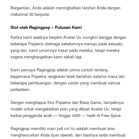
Bergantian, Anda adalah meningkatkan taruhan Anda dengan
maksimal 30 berputar.
Slot oleh Ragingpop – Putusan Kami
Ketika kami awalnya berpikir Avatar Ux mungkin bangga dengan
beberapa Popwins olahraga sebelumnya menuju pada sesuatu
yang lain, kami umumnya kasar pada mereka, tetapi mereka
segera menghangatkan kami sekali lagi.
Kami percaya Ragingpop adalah prima contoh tentang
bagaimana Popwins rangkaian telah bertahan selama masa lalu
beberapa pembuangan, dengan varian yang membuat semua
perbedaan.
Dengan menghapus fitur Popwins dari Base Game, tampaknya
mudah untuk mengabaikan poin yang dibuat Avatar Ux, tetapi
kedua pengganda acak — hingga x500 — hadir di Free Spins.
Ragingpop memiliki main judi ciri itu adalah membuat atau
menghancurkan Anda liyan daerah, dan hasilnya anda membuat