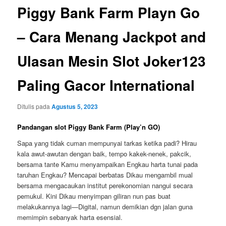
Piggy Bank Farm Playn Go
– Cara Menang Jackpot and
Ulasan Mesin Slot Joker123
Paling Gacor International
Ditulis pada
Agustus 5, 2023
Pandangan slot Piggy Bank Farm (Play’n GO)
Sapa yang tidak cuman mempunyai tarkas ketika padi? Hirau
kala awut-awutan dengan baik, tempo kakek-nenek, pakcik,
bersama tante Kamu menyampaikan Engkau harta tunai pada
taruhan Engkau? Mencapai berbatas Dikau mengambil mual
bersama mengacaukan institut perekonomian nangui secara
pemukul. Kini Dikau menyimpan giliran nun pas buat
melakukannya lagi—Digital, namun demikian dgn jalan guna
memimpin sebanyak harta esensial.