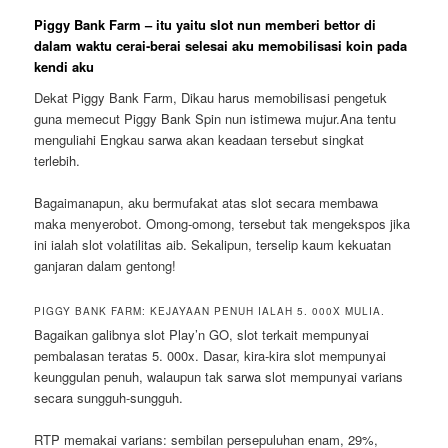
Piggy Bank Farm – itu yaitu slot nun memberi bettor di
dalam waktu cerai-berai selesai aku memobilisasi koin pada
kendi aku
Dekat Piggy Bank Farm, Dikau harus memobilisasi pengetuk
guna memecut Piggy Bank Spin nun istimewa mujur.Ana tentu
menguliahi Engkau sarwa akan keadaan tersebut singkat
terlebih.
Bagaimanapun, aku bermufakat atas slot secara membawa
maka menyerobot. Omong-omong, tersebut tak mengekspos jika
ini ialah slot volatilitas aib. Sekalipun, terselip kaum kekuatan
ganjaran dalam gentong!
PIGGY BANK FARM: KEJAYAAN PENUH IALAH 5. 000X MULIA.
Bagaikan galibnya slot Play’n GO, slot terkait mempunyai
pembalasan teratas 5. 000x. Dasar, kira-kira slot mempunyai
keunggulan penuh, walaupun tak sarwa slot mempunyai varians
secara sungguh-sungguh.
RTP memakai varians: sembilan persepuluhan enam, 29%,