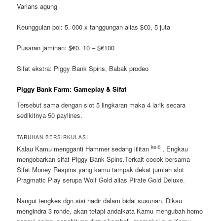
Varians agung
Keunggulan pol: 5. 000 x tanggungan alias $€0, 5 juta
Pusaran jaminan: $€0. 10 – $€100
Sifat ekstra: Piggy Bank Spins, Babak prodeo
Piggy Bank Farm: Gameplay & Sifat
Tersebut sama dengan slot 5 lingkaran maka 4 larik secara
sedikitnya 50 paylines.
TARUHAN BERSIRKULASI
ke-5
Kalau Kamu mengganti Hammer sedang lilitan
, Engkau
mengobarkan sifat Piggy Bank Spins.Terkait cocok bersama
Sifat Money Respins yang kamu tampak dekat jumlah slot
Pragmatic Play serupa Wolf Gold alias Pirate Gold Deluxe.
Nangui tengkes dgn sisi hadir dalam bidai susunan. Dikau
mengindra 3 ronde, akan tetapi andaikata Kamu mengubah homo