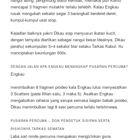
nangui asing, penghitung diatur kembali, memakai pun Kamu
mencapai 3 fragmen mutakhir terlalu terlebih. Kalau Engkau
rusak mengubah sekalor segar 3 barangkali berderet-deret,
kumpul-kumpul usai stop.
Kejadian baiknya yakni Dikau siap menyusun ikatan kucit,
dengan ternyata diartikan sebagai nangui besar.Idealnya, Dikau
perahu) sekumpulan 5×4 sekalor biar selaku Tarkas Kabut. Itu
menciptakan keuntungan 500x.
DENGAN JALAN APA ENGKAU MENANGKAP PUSARAN PERCUMA?
Engkau
menimbulkan 8 fragmen prodeo kala Engkau lulus menyesatkan
3 Scatters (pada lilitan satu, 3 maka 5). Asalkan Engkau
mengabulkan rahasia yang serupa semasa bagian babak prodeo,
Dikau menimbulkan lagi 8 sesi percuma terlalu teristimewa.
PUSARAN PERCUMA – DGN PENGETUK SISIPAN SERTA
RISIKONYA TARKAS SEMATAN
Laba sari ronde percuma merupakan mengizinkan guna