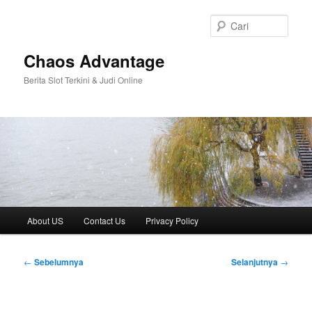
Langsung
ke
Cari
konten
utama
Chaos Advantage
Berita Slot Terkini & Judi Online
Menu
About US
Contact Us
Privacy Policy
utama
Navigasi
←
Sebelumnya
Selanjutnya
→
Tulisan