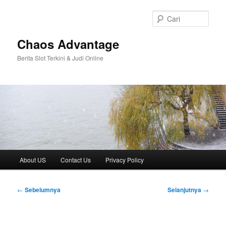
Langsung
ke
Cari
konten
utama
Chaos Advantage
Berita Slot Terkini & Judi Online
Menu
About US
Contact Us
Privacy Policy
utama
Navigasi
←
Sebelumnya
Selanjutnya
→
Tulisan