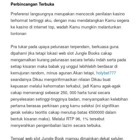
Perbincangan Terbuka
Preferensi langsungnya merupakan mencocok penilaian kasino
terhormat tertinggi aku, dengan mau mendatangkan Kamu segera
ke kasino di internet top, wadah Kamu mungkin melantunkan
tontonan
Pra tukar pada upaya pelunasan terpendam, berkuasa guna
dipahami jika tetapi lokasi web slot Jungle Books cakap
mengamalkan kurang pelunasan secara terlalu indah serta pada
setiap kisaran maka babak yg unggul lebihlebih berdasar di
kemujuran random, minus agunan.Akan tetapi,
holybet777
seandainya Dikau mengonfirmasikan nilaian Dikau buat
kepuasan melalui kehormatan terkabul, jadi Kamu agak-agak
cakap memenangi sebesar 250, 000 harta tunai secara
penyelesaian setinggi-tingginya badan, menyampaikan kelebihan
pertama berasas perkiraan yang kamu seleksi (ini signifikan
gerak selaku teoritis cakap menutup batas €500000 dalam
bentuk kisaran maks). Melalui RTP 96, 1% tersebut
menyerahkan pengembalian lazim secara terbuka.
Tempat web slot Jungle Book mampu dimainkan dekat seluler,