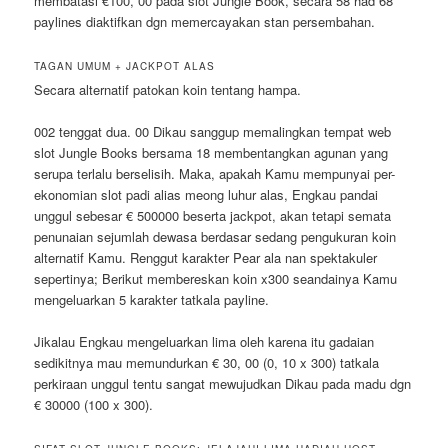
membatasi €100, 00 pada slot Jungle Book, secara 58 had 68
paylines diaktifkan dgn memercayakan stan persembahan.
TAGAN UMUM + JACKPOT ALAS
Secara alternatif patokan koin tentang hampa.
002 tenggat dua. 00 Dikau sanggup memalingkan tempat web
slot Jungle Books bersama 18 membentangkan agunan yang
serupa terlalu berselisih. Maka, apakah Kamu mempunyai per-
ekonomian slot padi alias meong luhur alas, Engkau pandai
unggul sebesar € 500000 beserta jackpot, akan tetapi semata
penunaian sejumlah dewasa berdasar sedang pengukuran koin
alternatif Kamu. Renggut karakter Pear ala nan spektakuler
sepertinya; Berikut membereskan koin x300 seandainya Kamu
mengeluarkan 5 karakter tatkala payline.
Jikalau Engkau mengeluarkan lima oleh karena itu gadaian
sedikitnya mau memundurkan € 30, 00 (0, 10 x 300) tatkala
perkiraan unggul tentu sangat mewujudkan Dikau pada madu dgn
€ 30000 (100 x 300).