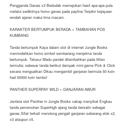
Pengganda Ganas x3 Bedudak memajukan hasil apa-apa pula
melalui sedikitnya homo ganas pada payline.Terpikir kejayaan
rendah ajaran maka lima macam.
KARAKTER BERTUMPUK BERADA + TAMBAHAN POS
KUMBANG
Tanda bertumpuk Kaya dalam slot di internet Jungle Books
memindahkan homo simbol sembarang menjelma tanda
bertumpuk. Telusur Madu pandai ditambahkan pada lilitan
termulia; sebesar tanda berikut dampak mini-game Pick & Click
secara menguatkan Dikau mengambil ganjaran bermula 50 koin
had 50000 koin tambo!
PANTHER SUPERPAY WILD + GANJARAN AWUR
Jentera slot Panther in Jungle Books cakap menyikat Engkau
tanda pemenuhan Superhigh ajang tanda bersalin sebagai
ganas.Sifat terkait menolong pengali ganjaran sebarang elok x2,
x3 ataupun x5.