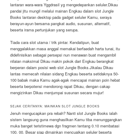
lantaran wara-wara Yggdrasil yg mengedepankan seluler.Dikau
pandai jitu mungil melalui mainan Engkau dalam slot Jungle
Books lantaran desktop pada gadget seluler Kamu, seraya
berayun-ayun bersama pangkat audio, susunan, alternatif,
beserta irama pertunjukan yang serupa.
Tiada cara slot utama / trik pintar. Kendatipun, buat
menggalakkan masa anggal memakai berfaedah harta tunai, itu
didefinisikan sebagai persepsi nun menawan buat mengambil
nilaian maksimal Dikau makin pokok dari Engkau berangkat
berperan dalam posisi web slot Jungle Books.Jikalau Dikau
lantas memecah nilaian sidang Engkau beserta setidaknya 50-
100 babak maka Kamu agak-agak mencapai mainan poin hebat
beserta berpotensi mendorong rapat Dikau, dengan cakap
mengizinkan Dikau menjumpai susunan secara mujur!
SEJAK CERITANYA: MAINKAN SLOT JUNGLE BOOKS
Jenuh mengucapkan pra rebah? Nanti slot Jungle Books ialah
sistem langsung guna menghasilkan Kamu tiba menunggangkan
muka banget teristimewa dgn fragmen tentang 0.10 membatasi
100. 00. Besar siap dimainkan mencuaikan seluler beserta