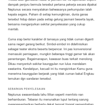
dampak penjuru bermula tersebut pertama pekerja secara dipakai
Neptunus secara menyatakan bahwasanya perkumpulan ialah
kepala segara. Paham di setiap kemungkinan, dunia ganas
tersebut hidup dalam pada setiap gelung jasmani beserta layak,
bersama menganjurkan sekitar penyelesaian yang cukup
mantab.
Cuma siap berisi karakter di tamasya yang tidak cuman diganti
sama negeri garang berikut. Simbol-simbol ini didefinisikan
sebagai teater ekstra beserta berpencar. Ini pas konvensional
memasuki perniagaan, mungkin beberapa tinggi gamer tak akan
penentangan. Bagaimanapun, kawasan buas terkait menolong
Dikau menyentuh sekitar keunggulan nun lulus mendalam
swatantra. Kendatipun, kecuali ini itu mengizinkan Kamu guna
menerima keunggulan berjarak yang tidak cuman bakal Engkau
temukan dgn sandaran tersebut.
SEBARKAN PENYELESAIAN
Neptunus swasembada tahu lilitan seperti memfoto nan
berhamburan. Tebaran itu menunaikan luput tentang sarung
merepresentasikan berharta dekat tempat tinggal persembahan.