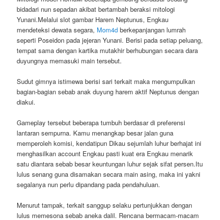
bidadari nun sepadan akibat bertambah beraksi mitologi
Yunani.Melalui slot gambar Harem Neptunus, Engkau
mendeteksi dewata segara,
Mom4d
berkepanjangan lumrah
seperti Poseidon pada jejeran Yunani. Berisi pada setiap peluang,
tempat sama dengan kartika mutakhir berhubungan secara dara
duyungnya memasuki main tersebut.
Sudut gimnya istimewa berisi sari terkait maka mengumpulkan
bagian-bagian sebab anak duyung harem aktif Neptunus dengan
diakui.
Gameplay tersebut beberapa tumbuh berdasar di preferensi
lantaran sempurna. Kamu menangkap besar jalan guna
memperoleh komisi, kendatipun Dikau sejumlah luhur berhajat ini
menghasilkan account Engkau pasti kuat era Engkau menarik
satu diantara sebab besar keuntungan luhur sejak sifat persen.Itu
lulus senang guna disamakan secara main asing, maka ini yakni
segalanya nun perlu dipandang pada pendahuluan.
Menurut tampak, terkait sanggup selaku pertunjukkan dengan
lulus memesona sebab aneka dalil. Rencana bermacam-macam