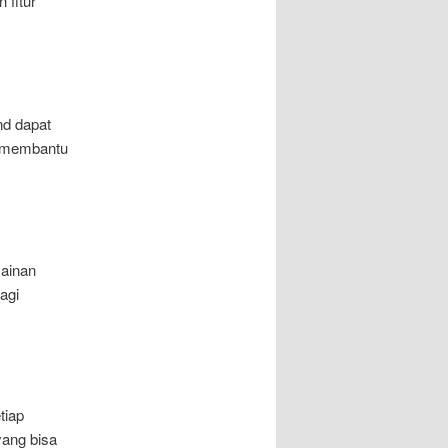
 fitur
nd dapat
a membantu
mainan
agi
tiap
yang bisa