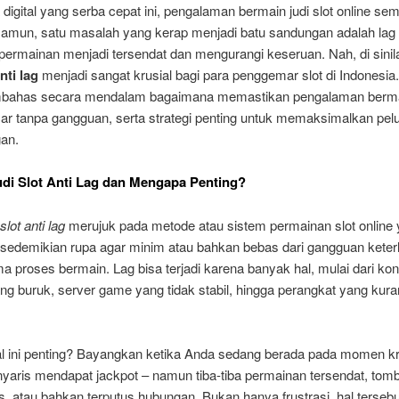
digital yang serba cepat ini, pengalaman bermain judi slot online se
 Namun, satu masalah yang kerap menjadi batu sandungan adalah lag
ermainan menjadi tersendat dan mengurangi keseruan. Nah, di sini
nti lag
menjadi sangat krusial bagi para penggemar slot di Indonesia. A
bahas secara mendalam bagaimana memastikan pengalaman berm
car tanpa gangguan, serta strategi penting untuk memaksimalkan pel
an.
udi Slot Anti Lag dan Mengapa Penting?
 slot anti lag
merujuk pada metode atau sistem permainan slot online
 sedemikian rupa agar minim atau bahkan bebas dari gangguan kete
ma proses bermain. Lag bisa terjadi karena banyak hal, mulai dari ko
ang buruk, server game yang tidak stabil, hingga perangkat yang kur
l ini penting? Bayangkan ketika Anda sedang berada pada momen kr
yaris mendapat jackpot – namun tiba-tiba permainan tersendat, tomb
 atau bahkan terputus hubungan. Bukan hanya frustrasi, hal tersebu