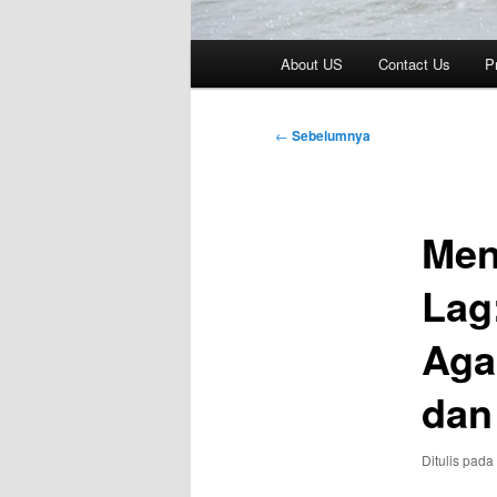
Menu
About US
Contact Us
P
utama
Navigasi
←
Sebelumnya
Tulisan
Men
Lag
Aga
dan
Ditulis pada