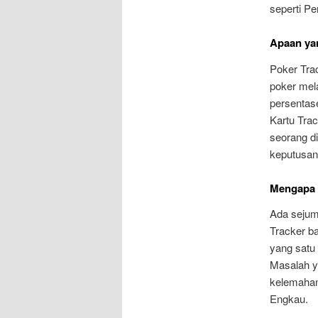
seperti P
Apaan yan
Poker Tra
poker mela
persentase
Kartu Trac
seorang di
keputusan
Mengapa 
Ada sejum
Tracker b
yang satu
Masalah y
kelemahan
Engkau.