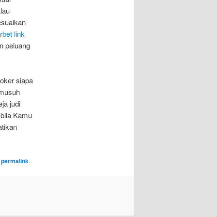
alau
esuaikan
rbet link
n peluang
oker siapa
 musuh
a judi
 bila Kamu
atikan
e
permalink
.