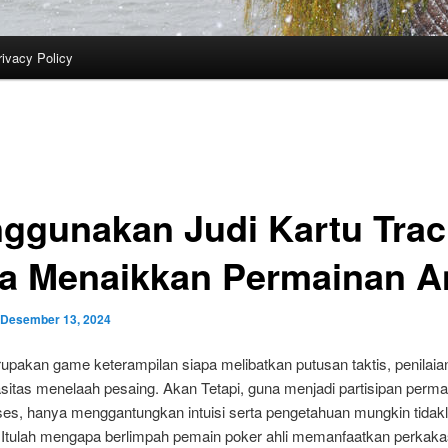
rivacy Policy
ggunakan Judi Kartu Trac
a Menaikkan Permainan A
Desember 13, 2024
pakan game keterampilan siapa melibatkan putusan taktis, penilaian
sitas menelaah pesaing. Akan Tetapi, guna menjadi partisipan perma
ses, hanya menggantungkan intuisi serta pengetahuan mungkin tidak
Itulah mengapa berlimpah pemain poker ahli memanfaatkan perkaka