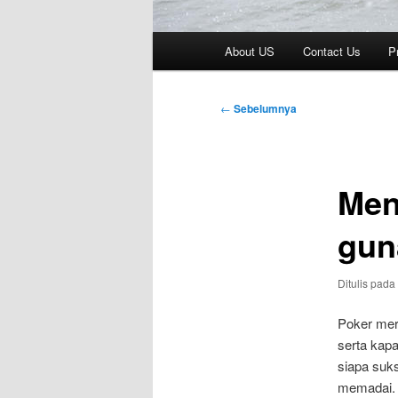
Menu
About US
Contact Us
P
utama
Navigasi
←
Sebelumnya
Tulisan
Men
gun
Ditulis pada
Poker meru
serta kapa
siapa suk
memadai. 