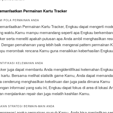
Memanfaatkan Permainan Kartu Tracker
MI POLA PERMAINAN ANDA
manfaatkan Permainan Kartu Tracker, Engkau dapat mengerti mode
ing waktu.Kamu mampu memandang seperti apa Engkau berkemban
ker serta meneliti apakah putusan apa Anda ambil menghasilkan resu
n. Dengan pemahaman yang lebih baik mengenai pattern permainan 
pu merombak rencana Kamu guna menaikkan keberhasilan Engkau
ENTIFIKASI KELEMAHAN ANDA
cker juga dapat membantu Anda mengidentifikasi kelemahan Engkau
di kartu. Bersama melihat statistik game Kamu, Anda dapat memanda
 cenderung menghasilkan kekeliruan dan juga pada dimana Kamu
gan informasi yang satu ini, Engkau dapat fokus di area di lokasi A
n menjalankan repair dan juga melatih keahlian Kamu.
AKAN STRATEGI BERMAIN-MAIN ANDA
ngawasi angka permainan musuh Kamu, Anda bisa menjadikan ses