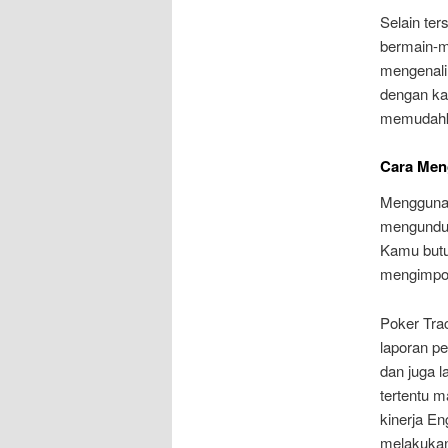
Selain ter
bermain-m
mengenali
dengan kab
memudahka
Cara Men
Menggunak
mengunduh
Kamu butu
mengimpor
Poker Tra
laporan pe
dan juga l
tertentu m
kinerja E
melakuka