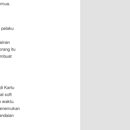
emua.
 pelaku
mainan
rang itu
membuat
i Kartu
t soft
 waktu.
 menemukan
andaian