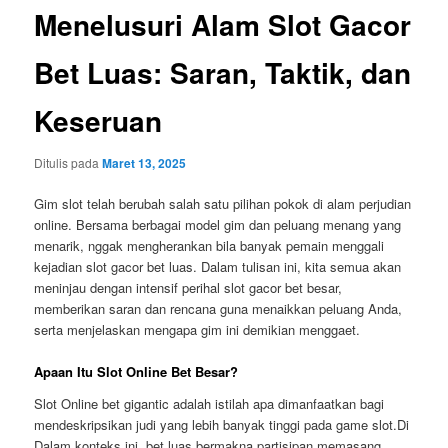
Menelusuri Alam Slot Gacor
Bet Luas: Saran, Taktik, dan
Keseruan
Ditulis pada
Maret 13, 2025
Gim slot telah berubah salah satu pilihan pokok di alam perjudian
online. Bersama berbagai model gim dan peluang menang yang
menarik, nggak mengherankan bila banyak pemain menggali
kejadian slot gacor bet luas. Dalam tulisan ini, kita semua akan
meninjau dengan intensif perihal slot gacor bet besar,
memberikan saran dan rencana guna menaikkan peluang Anda,
serta menjelaskan mengapa gim ini demikian menggaet.
Apaan Itu Slot Online Bet Besar?
Slot Online bet gigantic adalah istilah apa dimanfaatkan bagi
mendeskripsikan judi yang lebih banyak tinggi pada game slot.Di
Dalam konteks ini, bet luas bermakna partisipan memasang