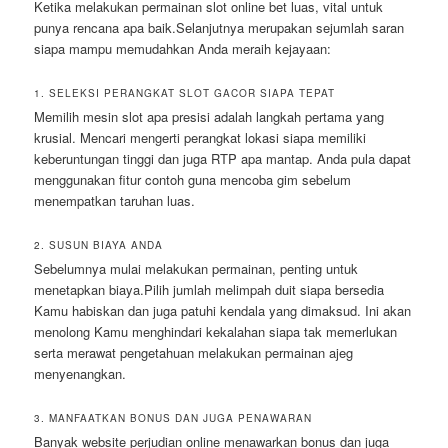
Ketika melakukan permainan slot online bet luas, vital untuk
punya rencana apa baik.Selanjutnya merupakan sejumlah saran
siapa mampu memudahkan Anda meraih kejayaan:
1. SELEKSI PERANGKAT SLOT GACOR SIAPA TEPAT
Memilih mesin slot apa presisi adalah langkah pertama yang
krusial. Mencari mengerti perangkat lokasi siapa memiliki
keberuntungan tinggi dan juga RTP apa mantap. Anda pula dapat
menggunakan fitur contoh guna mencoba gim sebelum
menempatkan taruhan luas.
2. SUSUN BIAYA ANDA
Sebelumnya mulai melakukan permainan, penting untuk
menetapkan biaya.Pilih jumlah melimpah duit siapa bersedia
Kamu habiskan dan juga patuhi kendala yang dimaksud. Ini akan
menolong Kamu menghindari kekalahan siapa tak memerlukan
serta merawat pengetahuan melakukan permainan ajeg
menyenangkan.
3. MANFAATKAN BONUS DAN JUGA PENAWARAN
Banyak website perjudian online menawarkan bonus dan juga