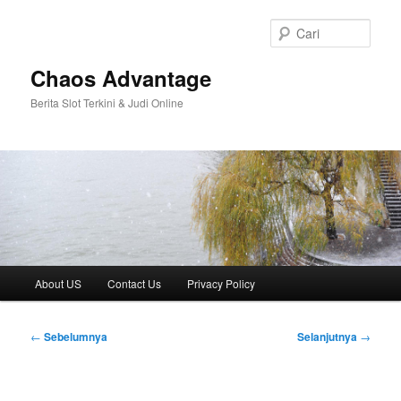
Langsung
ke
Cari
konten
utama
Chaos Advantage
Berita Slot Terkini & Judi Online
Menu
About US
Contact Us
Privacy Policy
utama
Navigasi
←
Sebelumnya
Selanjutnya
→
Tulisan