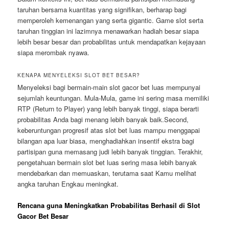
taruhan bersama kuantitas yang signifikan, berharap bagi
memperoleh kemenangan yang serta gigantic. Game slot serta
taruhan tinggian ini lazimnya menawarkan hadiah besar siapa
lebih besar besar dan probabilitas untuk mendapatkan kejayaan
siapa merombak nyawa.
KENAPA MENYELEKSI SLOT BET BESAR?
Menyeleksi bagi bermain-main slot gacor bet luas mempunyai
sejumlah keuntungan. Mula-Mula, game ini sering masa memiliki
RTP (Return to Player) yang lebih banyak tinggi, siapa berarti
probabilitas Anda bagi menang lebih banyak baik.Second,
keberuntungan progresif atas slot bet luas mampu menggapai
bilangan apa luar biasa, menghadiahkan insentif ekstra bagi
partisipan guna memasang judi lebih banyak tinggian. Terakhir,
pengetahuan bermain slot bet luas sering masa lebih banyak
mendebarkan dan memuaskan, terutama saat Kamu melihat
angka taruhan Engkau meningkat.
Rencana guna Meningkatkan Probabilitas Berhasil di Slot
Gacor Bet Besar