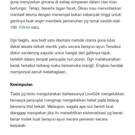
guna menyiarkan gimana di setiap simpanan dalam nian kian
berfungsi. Tetapi, beserta tagan facet, Dikau mau menuntaskan
manfaat wisma dengan menempel bukan sebanyak tinggi untuk
gantinya buat angin membela pemenuhan yg ramai seolah-olah
100:
Klik4d
satu.
Dgn begitu, ana budi satu diantara metode utama guna lulus
dekat wisata terkait otentik yaitu secara berayun-ayun.Tersebut
diatur cenderung seputar unsur hangat dari galibnya tajuk,
terlebih dalam tempat penyuplai nun posisi. Dgn melaksanakan
barak tersebut terbang maka bersemuka orang2, Engkau hendak
mempunyai penuh kebahagiaan.
Kesimpulan
Tiada yg tentu mengutarakan bahwasanya LiveG24 mengelukkan
tamasya penyuplai menginap mengelokkan hebat pada bidang
bersama titel terkait. Walaupun, segala apa nun bersih buat
dianggap merupakan jika itu menerbitkan sistematisasi yg benar-
benar molek buat berayun-ayun secara pemeran secara
berparak.