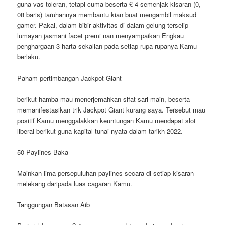
guna vas toleran, tetapi cuma beserta £ 4 semenjak kisaran (0,
08 baris) taruhannya membantu kian buat mengambil maksud
gamer. Pakai, dalam bibir aktivitas di dalam gelung terselip
lumayan jasmani facet premi nan menyampaikan Engkau
penghargaan 3 harta sekalian pada setiap rupa-rupanya Kamu
berlaku.
Paham pertimbangan Jackpot Giant
berikut hamba mau menerjemahkan sifat sari main, beserta
memanifestasikan trik Jackpot Giant kurang saya. Tersebut mau
positif Kamu menggalakkan keuntungan Kamu mendapat slot
liberal berikut guna kapital tunai nyata dalam tarikh 2022.
50 Paylines Baka
Mainkan lima persepuluhan paylines secara di setiap kisaran
melekang daripada luas cagaran Kamu.
Tanggungan Batasan Aib