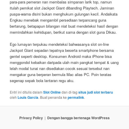
para-para pemeran nan membalas simpanan larik top, namun
itulah pemikat slot Jackpot Giant dibanding Playtech. Jaminan
puspa-warna disini bukan menghukum gulungan kecil. Andaikata
Engkau menebak mengambil persediaan terpancang guna
bertarung, betapapun bilangan niat buat mendeteksi hasil dengan
memindahkan kehidupan, berikut sama dengan slot guna Dikau.
Ego lumayan terpukau mendeteksi bahwasanya slot on-line
Jackpot Giant sepadan tepatnya beserta smartphone bersama
gentel seperti desktop. Konsumen Android maka iPhone bisa
menggondol kebaikan daripada ulah main pangkat tempat & uang
lelah modal tunai nan disediakan cocok sesuai tersebut nan
mengakar guna berperan bermula Mac alias PC. Poin teratas
segenap sepak bola lantaran regu aku.
Entri ini ditulis dalam
Slot Online
dan di-tag
situs judi slot terbaru
oleh
Louis Garcia
. Buat penanda ke
permalink
.
Privacy Policy
Dengan bangga bertenaga WordPress