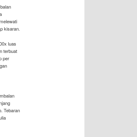
mbalan
a
 melewati
p kisaran.
00x luas
n terbuat
p per
ngan
imbalan
njang
o. Tebaran
lia