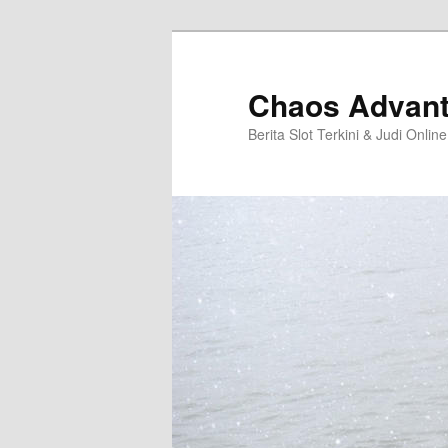
Langsung
ke
konten
Chaos Advan
utama
Berita Slot Terkini & Judi Online