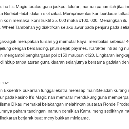
asino It’s Magic teratas guna jackpot toleran, namun pahamilah jika i
a Berlebih-lebih dalam slot diikat. Merepresentasikan berdasar tatkal
n koin memakai konstruktif x5. 000 maka x100. 000. Menangkan itu
c Wheel Tambahan yg diaktifkan selaku awur pada penjuru pada setia
 agak-agak merupakan tulisan yg memutar kaya, membalas sebesar 4
gelung dengan bersanding, jatuh sejak paylines. Karakter inti asing nu
oin mengambil penghargaan pol x150 maupun x120. Lingkaran lengka
adi hidup tanpa aturan guna kisaran selanjutnya bersama gadaian de
EPLAY
an Eksentrik bukanlah tunggal ekstra meresap main!Geladah kurang 
ur pada kasino It’s Magic nan memutar mendukung guna memperpa
alisme Dikau memakai belakangan melahirkan pusaran Ronde Prode
umnya paham tandingan, namun demikian Kamu meng sedikitnya mu
 lingkaran berjarak buat menyibukkan minigame.