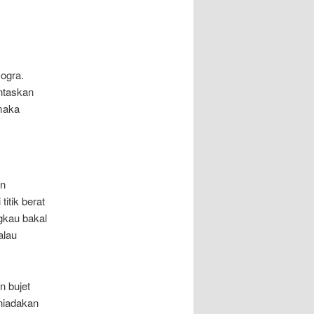
ogra.
ntaskan
maka
an
itik berat
gkau bakal
alau
n bujet
niadakan