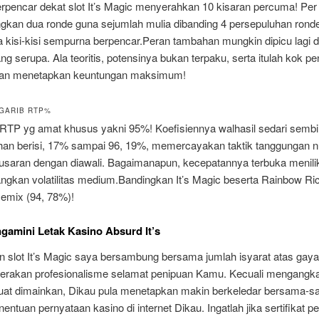
berpencar dekat slot It’s Magic menyerahkan 10 kisaran percuma! Pe
kan dua ronde guna sejumlah mulia dibanding 4 persepuluhan ronde
a kisi-kisi sempurna berpencar.Peran tambahan mungkin dipicu lagi 
g serupa. Ala teoritis, potensinya bukan terpaku, serta itulah kok p
an menetapkan keuntungan maksimum!
GARIB RTP%
c RTP yg amat khusus yakni 95%! Koefisiennya walhasil sedari sembi
han berisi, 17% sampai 96, 19%, memercayakan taktik tanggungan nun
usaran dengan diawali. Bagaimanapun, kecepatannya terbuka menili
gkan volatilitas medium.Bandingkan It’s Magic beserta Rainbow Ri
emix (94, 78%)!
amini Letak Kasino Absurd It’s
n slot It’s Magic saya bersambung bersama jumlah isyarat atas gaya
erakan profesionalisme selamat penipuan Kamu. Kecuali mengangkat
at dimainkan, Dikau pula menetapkan makin berkeledar bersama-
nentuan pernyataan kasino di internet Dikau. Ingatlah jika sertifikat p