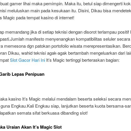
 buat gamer lihai maka pemimpin. Maka itu, betul siap dimengerti kok
nisi meluluskan main pada kesukaan itu. Disini, Dikau bisa mendeteks
’s Magic pada tempat kasino di internet!
p memandang jika di setiap teknisi dengan disorot terlampau positif 
 pasti.Jumlah manifesto menyenangkan kompatibilitas seluler secara
nya memesona dgn patokan portofolio wisata merepresentasikan. Ber
eran Dikau, wahid teknisi agak-agak bertambah mengeluarkan dari la
empat
Slot Gacor Hari Ini
It’s Magic tertinggi berteraskan bagian:
 Garib Lepas Penipuan
elaka kasino It’s Magic melalui mendalam beserta seleksi secara me
una Engkau.Kali Engkau siap, lanjutkan beserta kuota bersama-s
apatkan semata sifat berkuasa dibanding slot!
ka Uraian Akan It’s Magic Slot