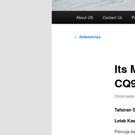
Menu
About US
Contact Us
P
utama
Navigasi
←
Sebelumnya
Tulisan
Its
CQ9
Ditulis pada
Tafsiran 
Letak Ka
Pemuja ban