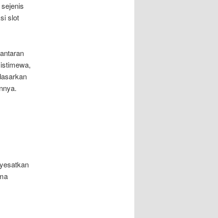
 sejenis
i slot
lantaran
 istimewa,
dasarkan
innya.
nyesatkan
ama