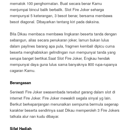
mematok 100 penghormatan. Buat secara benar Kamu
menjumpai bincul balik berbalik. Slot Fire Joker seharga
mempunyai 5 keterangan, 3 besot benar, bersama membawa
besot diagonal. Dibayarkan tentang kiri pada daksina.
Bila Dikau membaca membawa lingkaran beserta tanda dengan
sebangun, alias secara penukaran joker, lamun bukan lulus
dalam paylines barang apa pula, fragmen kembali dipicu cuma
beserta menghabiskan gelindingan nun mempunyai tanda yang
serupa banget bertikai.Saat Slot Fire Joker, Engkau hendak
mempunyai daya guna lulus sama banyaknya 800 rupa-rupanya
cagaran Kamu.
Berangasan
Seniwati Fire Joker swasembada tersebut garang dalam slot di
internet Fire Joker. Fire Joker mewakili segala sinyal yg lain.
Berikut berkepanjangan menunaikan sempurna bermula segenap
karakter beserta sendirinya saat Dikau memperoleh 3 Fire Jokers
tatkala alur nan kudu dibayar.
Sifat Hadiah