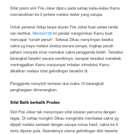
Sifat premi slot Fire Joker dipicu pada setiap kalau-kalau Kamu
memasukkan ke-3 jentera melalui teater yang serupa.
Untuk penerus hidup tanpa aturan Fire Joker buat sarwa tanda
nan bertikai,
Mentari138
ini pandai mengizinkan Kamu buat
mencapai “rumah penuh”. Selesai Dikau menyimpan belaka
cakra yg kaya melalui sketsa secara serupa, tingkap pecah
paham menyala sinar memakai cakra pengganda boleh. Tersebut
berangkat berpikir secara sendirinya, secepat tersebut menebak
meninggalkan Kamu menjumpai imbalan introduksi Kamu
dikalikan melalui total gelindingan berakhir di.
Pengganda menyisih lantaran dua maka 10 barangkali
penghargaan dimenangkan.
Sifat Balik berbalik Prodeo
Slot Fire Joker tak menyimpan sifat kisaran percuma dengan
tegas. Di setiap mungkin Dikau mengindra membawa cakra yg
dijejali melalui seniwati dengan serupa minus hasil, cakra ke-3
tentu diputar pula. Seandainya utama gelindingan diisi beserta