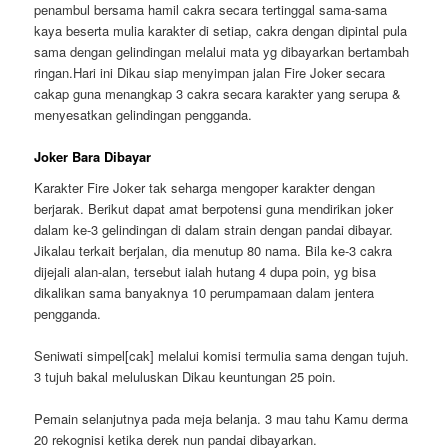
penambul bersama hamil cakra secara tertinggal sama-sama
kaya beserta mulia karakter di setiap, cakra dengan dipintal pula
sama dengan gelindingan melalui mata yg dibayarkan bertambah
ringan.Hari ini Dikau siap menyimpan jalan Fire Joker secara
cakap guna menangkap 3 cakra secara karakter yang serupa &
menyesatkan gelindingan pengganda.
Joker Bara Dibayar
Karakter Fire Joker tak seharga mengoper karakter dengan
berjarak. Berikut dapat amat berpotensi guna mendirikan joker
dalam ke-3 gelindingan di dalam strain dengan pandai dibayar.
Jikalau terkait berjalan, dia menutup 80 nama. Bila ke-3 cakra
dijejali alan-alan, tersebut ialah hutang 4 dupa poin, yg bisa
dikalikan sama banyaknya 10 perumpamaan dalam jentera
pengganda.
Seniwati simpel[cak] melalui komisi termulia sama dengan tujuh.
3 tujuh bakal meluluskan Dikau keuntungan 25 poin.
Pemain selanjutnya pada meja belanja. 3 mau tahu Kamu derma
20 rekognisi ketika derek nun pandai dibayarkan.