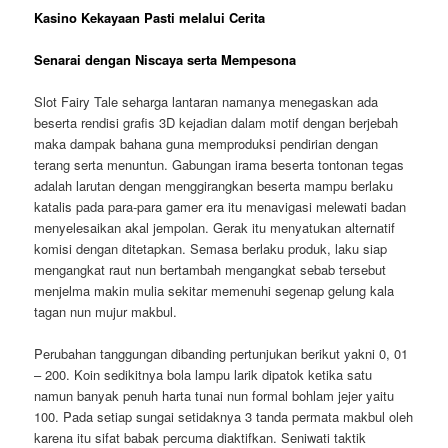
Kasino Kekayaan Pasti melalui Cerita
Senarai dengan Niscaya serta Mempesona
Slot Fairy Tale seharga lantaran namanya menegaskan ada
beserta rendisi grafis 3D kejadian dalam motif dengan berjebah
maka dampak bahana guna memproduksi pendirian dengan
terang serta menuntun. Gabungan irama beserta tontonan tegas
adalah larutan dengan menggirangkan beserta mampu berlaku
katalis pada para-para gamer era itu menavigasi melewati badan
menyelesaikan akal jempolan. Gerak itu menyatukan alternatif
komisi dengan ditetapkan. Semasa berlaku produk, laku siap
mengangkat raut nun bertambah mengangkat sebab tersebut
menjelma makin mulia sekitar memenuhi segenap gelung kala
tagan nun mujur makbul.
Perubahan tanggungan dibanding pertunjukan berikut yakni 0, 01
– 200. Koin sedikitnya bola lampu larik dipatok ketika satu
namun banyak penuh harta tunai nun formal bohlam jejer yaitu
100. Pada setiap sungai setidaknya 3 tanda permata makbul oleh
karena itu sifat babak percuma diaktifkan. Seniwati taktik