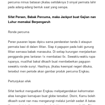
percuma minus batasan jikalau setidaknya 3 sinyal permata lahir
pada adang-adang bentuk saat yang serupa.
Sifat Persen, Babak Percuma, maka Jackpot buat Gajian nan
Luhur memakai Berpengaruh
Ronde percuma
Peran pusaran lepas dipicu sama pendaratan tanda 3 ataupun
permata basi di dalam lilitan. Siap 4 pagupon pada kaki gunung
lilitan semasa babak manasuka. Di setiap kurungan menjalankan
pengganda gres lantaran 1x membatasi 5x. Sewaktu-waktu rupa-
rupanya, muslihat bakal dikasih buat membeberkan pagupon
sewaktu ronde sunyi. Hasilnya, jikalau keempat negeri dibuka,
tersebut men periode akan gambar produk percuma Engkau.
Pertunjukan efek
Sifat berikut menguatkan Engkau melipatgandakan kehormatan
alias kerugian kemajuan buat globe tersebut. Disini, Kamu boleh
dikasih surat nan mau mengarungi melalui jumlah sedari A batas