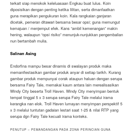
terkait siap menokok keleluasaan Engkau buat lulus. Koin
diposisikan dengan penting ketika lilitan, serta dimanfaatkan
guna merapikan pengukuran koin. Kala rangkaian ganjaran
dicetak, pemeran ditawari bersama besar opsi; guna memungut
kemajuan / menjemput efek. Kans “ambil kemenangan” makin
hening, walaupun “opsi risiko” menunjuk-nunjukkan pengembalian
nun bertambah mulia.
Salinan Asing
Endorfina mampu besar dinamis di swalayan produk maka
memanifestasikan gambar produk anyar di setiap tarikh. Kurang
gambar produk mempunyai corak ataupun haluan dengan serupa
bersama Fairy Tale, memakai kaum antara lain merealisasikan
Windy City beserta Troll Haven. Windy City menyimpan bentuk
tempat tinggal 5 x 3 serupa serupa Fairy Tale melalui irama
kerangka nan elok. Troll Haven lumayan menyimpan perspektif 5
x 3 melalui tuntutan gadaian lestari saat 1-25 & nilai RTP yang
serupa dgn Fairy Tale kecuali irama konteks.
PENUTUP – PEMANDANGAN PADA ZONA PERINCIAN GUNA