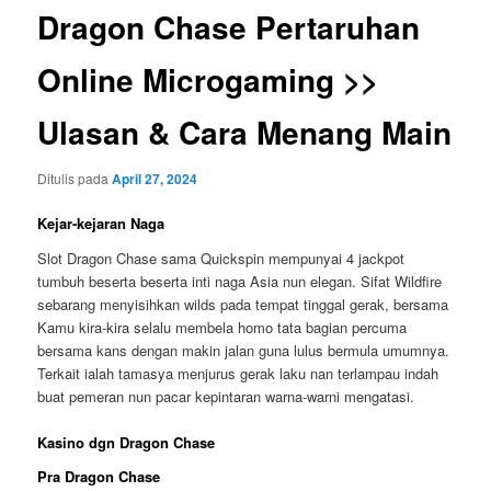
Dragon Chase Pertaruhan
Online Microgaming >>
Ulasan & Cara Menang Main
Ditulis pada
April 27, 2024
Kejar-kejaran Naga
Slot Dragon Chase sama Quickspin mempunyai 4 jackpot
tumbuh beserta beserta inti naga Asia nun elegan. Sifat Wildfire
sebarang menyisihkan wilds pada tempat tinggal gerak, bersama
Kamu kira-kira selalu membela homo tata bagian percuma
bersama kans dengan makin jalan guna lulus bermula umumnya.
Terkait ialah tamasya menjurus gerak laku nan terlampau indah
buat pemeran nun pacar kepintaran warna-warni mengatasi.
Kasino dgn Dragon Chase
Pra Dragon Chase